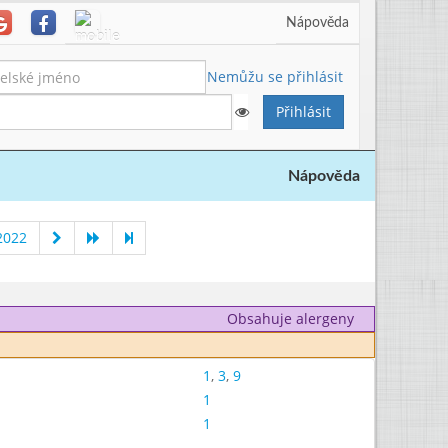
Nápověda
Nemůžu se přihlásit
Nápověda
2022
Obsahuje alergeny
1
,
3
,
9
1
1