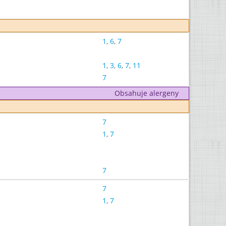
1
,
6
,
7
1
,
3
,
6
,
7
,
11
7
Obsahuje alergeny
7
1
,
7
7
7
1
,
7