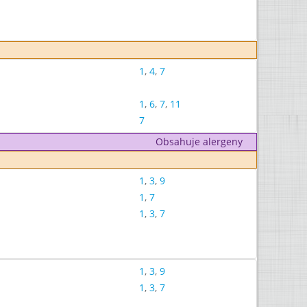
1
,
4
,
7
1
,
6
,
7
,
11
7
Obsahuje alergeny
1
,
3
,
9
1
,
7
1
,
3
,
7
1
,
3
,
9
1
,
3
,
7