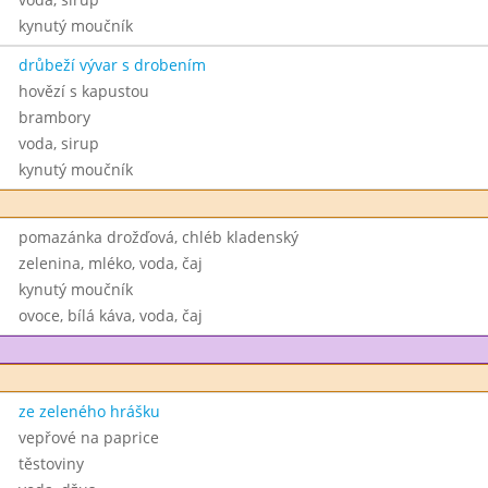
kynutý moučník
drůbeží vývar s drobením
hovězí s kapustou
brambory
voda, sirup
kynutý moučník
pomazánka drožďová, chléb kladenský
zelenina, mléko, voda, čaj
kynutý moučník
ovoce, bílá káva, voda, čaj
ze zeleného hrášku
vepřové na paprice
těstoviny