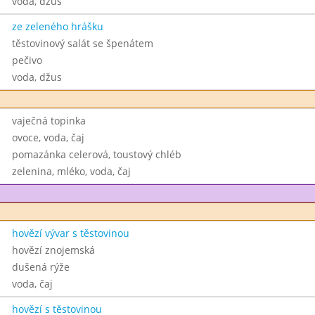
voda, džus
ze zeleného hrášku
těstovinový salát se špenátem
pečivo
voda, džus
vaječná topinka
ovoce, voda, čaj
pomazánka celerová, toustový chléb
zelenina, mléko, voda, čaj
hovězí vývar s těstovinou
hovězí znojemská
dušená rýže
voda, čaj
hovězí s těstovinou