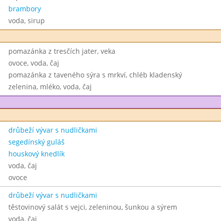
brambory
voda, sirup
pomazánka z tresčích jater, veka
ovoce, voda, čaj
pomazánka z taveného sýra s mrkví, chléb kladenský
zelenina, mléko, voda, čaj
drůbeží vývar s nudličkami
segedínský guláš
houskový knedlík
voda, čaj
ovoce
drůbeží vývar s nudličkami
těstovinový salát s vejci, zeleninou, šunkou a sýrem
voda, čaj