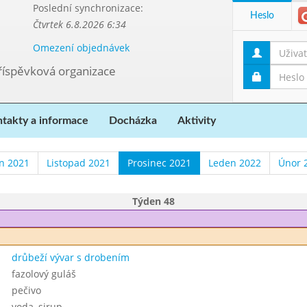
Poslední synchronizace:
Heslo
Čtvrtek 6.8.2026 6:34
Omezení objednávek
příspěvková organizace
takty a informace
Docházka
Aktivity
en 2021
Listopad 2021
Prosinec 2021
Leden 2022
Únor 
Týden 48
drůbeží vývar s drobením
fazolový guláš
pečivo
voda, sirup