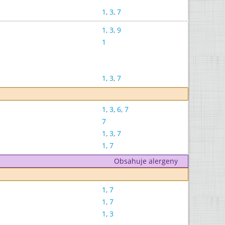
1
,
3
,
7
1
,
3
,
9
1
1
,
3
,
7
1
,
3
,
6
,
7
7
1
,
3
,
7
1
,
7
Obsahuje alergeny
1
,
7
1
,
7
1
,
3