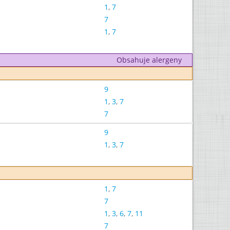
1
,
7
7
1
,
7
Obsahuje alergeny
9
1
,
3
,
7
7
9
1
,
3
,
7
1
,
7
7
1
,
3
,
6
,
7
,
11
7