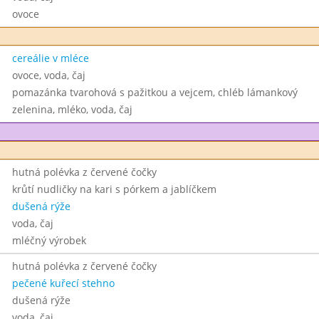
ovoce
cereálie v mléce
ovoce, voda, čaj
pomazánka tvarohová s pažitkou a vejcem, chléb lámankový
zelenina, mléko, voda, čaj
hutná polévka z červené čočky
krůtí nudličky na kari s pórkem a jablíčkem
dušená rýže
voda, čaj
mléčný výrobek
hutná polévka z červené čočky
pečené kuřecí stehno
dušená rýže
voda, čaj