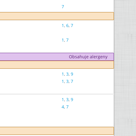
7
1
,
6
,
7
1
,
7
Obsahuje alergeny
1
,
3
,
9
1
,
3
,
7
1
,
3
,
9
4
,
7