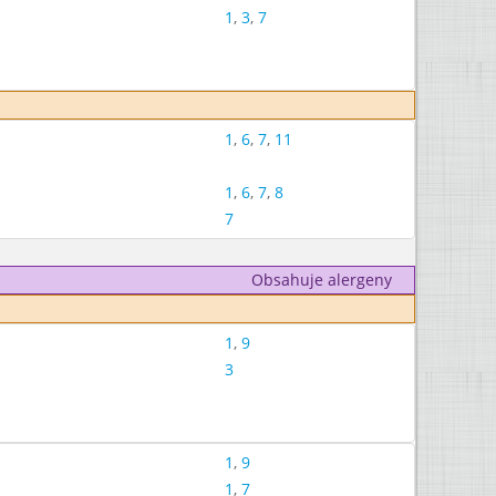
1
,
3
,
7
1
,
6
,
7
,
11
1
,
6
,
7
,
8
7
Obsahuje alergeny
1
,
9
3
1
,
9
1
,
7