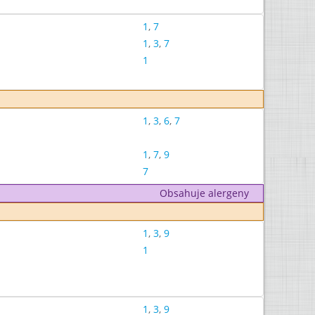
1
,
7
1
,
3
,
7
1
1
,
3
,
6
,
7
1
,
7
,
9
7
Obsahuje alergeny
1
,
3
,
9
1
1
,
3
,
9