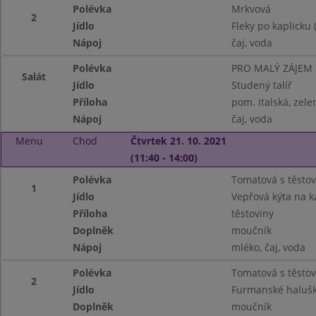
Polévka
Mrkvová
2
Jídlo
Fleky po kaplicku (
Nápoj
čaj, voda
Polévka
PRO MALÝ ZÁJEM
Salát
Jídlo
Studený talíř
Příloha
pom. italská, zele
Nápoj
čaj, voda
Menu
Chod
Čtvrtek 21. 10. 2021
(11:40 - 14:00)
Polévka
Tomatová s těsto
1
Jídlo
Vepřová kýta na k
Příloha
těstoviny
Doplněk
moučník
Nápoj
mléko, čaj, voda
Polévka
Tomatová s těsto
2
Jídlo
Furmanské haluš
Doplněk
moučník