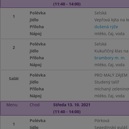
(11:40 - 14:00)
Polévka
Selská
1
Jídlo
Vepřová kýta na 
Příloha
dušená rýže
Nápoj
mléko, čaj, voda
Polévka
Selská
2
Jídlo
Kukuřičný klas na
Příloha
brambory m. m.
Nápoj
mléko, čaj, voda
Polévka
PRO MALÝ ZÁJEM
Salát
Jídlo
Studený talíř
Příloha
míchaný zeleninový
Nápoj
mléko, čaj, voda
Menu
Chod
Středa 13. 10. 2021
(11:40 - 14:00)
Polévka
Pórková
1
Jídlo
Segedínský guláš