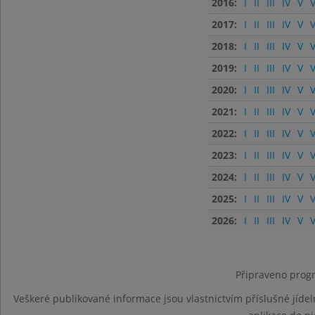
2016:
I
II
III
IV
V
V
2017:
I
II
III
IV
V
V
2018:
I
II
III
IV
V
V
2019:
I
II
III
IV
V
V
2020:
I
II
III
IV
V
V
2021:
I
II
III
IV
V
V
2022:
I
II
III
IV
V
V
2023:
I
II
III
IV
V
V
2024:
I
II
III
IV
V
V
2025:
I
II
III
IV
V
V
2026:
I
II
III
IV
V
V
Připraveno progr
Veškeré publikované informace jsou vlastnictvím příslušné jídel