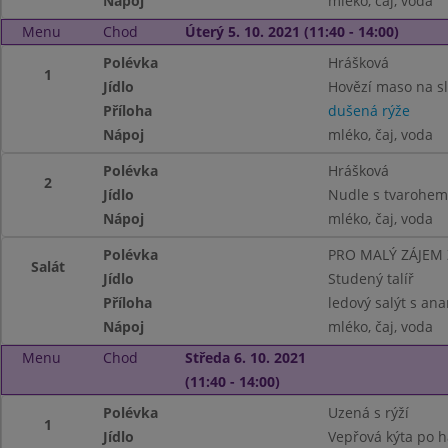
Nápoj
mléko, čaj, voda
Menu
Chod
Úterý 5. 10. 2021 (11:40 - 14:00)
Polévka
Hrášková
1
Jídlo
Hovězí maso na s
Příloha
dušená rýže
Nápoj
mléko, čaj, voda
Polévka
Hrášková
2
Jídlo
Nudle s tvarohem,
Nápoj
mléko, čaj, voda
Polévka
PRO MALÝ ZÁJEM
Salát
Jídlo
Studený talíř
Příloha
ledový salýt s an
Nápoj
mléko, čaj, voda
Menu
Chod
Středa 6. 10. 2021
(11:40 - 14:00)
Polévka
Uzená s rýží
1
Jídlo
Vepřová kýta po 