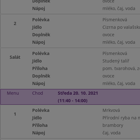
Doplněk
ovoce
Nápoj
mléko, čaj, voda
Polévka
Písmenková
2
Jídlo
Cizrna po valašsk
Doplněk
ovoce
Nápoj
mléko, čaj, voda
Polévka
Písmenková
Salát
Jídlo
Studený talíř
Příloha
pom. tvarohová, z
Doplněk
ovoce
Nápoj
mléko, čaj, voda
Menu
Chod
Středa 20. 10. 2021
(11:40 - 14:00)
Polévka
Mrkvová
1
Jídlo
Přírodní ryba na 
Příloha
brambory
Nápoj
čaj, voda