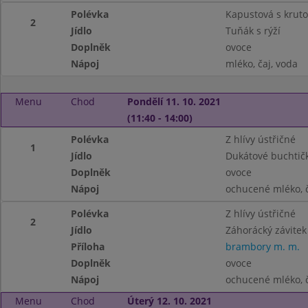
Polévka
Kapustová s krut
2
Jídlo
Tuňák s rýží
Doplněk
ovoce
Nápoj
mléko, čaj, voda
Menu
Chod
Pondělí 11. 10. 2021
(11:40 - 14:00)
Polévka
Z hlívy ústřičné
1
Jídlo
Dukátové buchtič
Doplněk
ovoce
Nápoj
ochucené mléko, č
Polévka
Z hlívy ústřičné
2
Jídlo
Záhorácký závitek
Příloha
brambory m. m.
Doplněk
ovoce
Nápoj
ochucené mléko, č
Menu
Chod
Úterý 12. 10. 2021