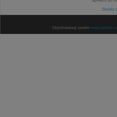
aplikace do n
Zásady 
Objednávkový systém
www.jidelna.c