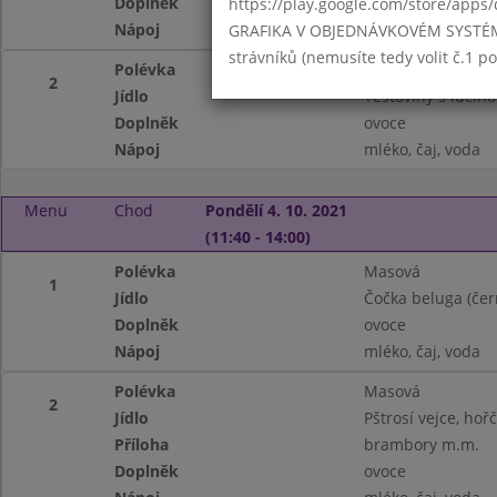
Doplněk
ovoce
https://play.google.com/store/apps/
Nápoj
mléko, čaj, voda
GRAFIKA V OBJEDNÁVKOVÉM SYSTÉMU -
strávníků (nemusíte tedy volit č.1 
Polévka
PRO MALÝ ZÁJEM
2
Jídlo
Těstoviny s lučin
Doplněk
ovoce
Nápoj
mléko, čaj, voda
Menu
Chod
Pondělí 4. 10. 2021
(11:40 - 14:00)
Polévka
Masová
1
Jídlo
Čočka beluga (čer
Doplněk
ovoce
Nápoj
mléko, čaj, voda
Polévka
Masová
2
Jídlo
Pštrosí vejce, hořč
Příloha
brambory m.m.
Doplněk
ovoce