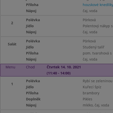
Příloha
houskové knedlík
Nápoj
čaj, voda
Polévka
Pórková
2
Jídlo
Polentový nákyp s
Nápoj
čaj, voda
Polévka
Pórková
Salát
Jídlo
Studený talíř
Příloha
pom. tvarohová s 
Nápoj
čaj, voda
Menu
Chod
Čtvrtek 14. 10. 2021
(11:40 - 14:00)
Polévka
Rybí se zeleninou
1
Jídlo
Kuřecí špíz
Příloha
brambory
Doplněk
Pikles
Nápoj
mléko, čaj, voda