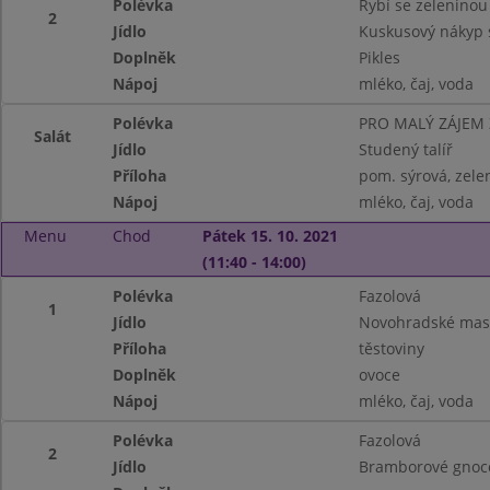
Polévka
Rybí se zeleninou
2
Jídlo
Kuskusový nákyp 
Doplněk
Pikles
Nápoj
mléko, čaj, voda
Polévka
PRO MALÝ ZÁJEM
Salát
Jídlo
Studený talíř
Příloha
pom. sýrová, zele
Nápoj
mléko, čaj, voda
Menu
Chod
Pátek 15. 10. 2021
(11:40 - 14:00)
Polévka
Fazolová
1
Jídlo
Novohradské mas
Příloha
těstoviny
Doplněk
ovoce
Nápoj
mléko, čaj, voda
Polévka
Fazolová
2
Jídlo
Bramborové gnocc