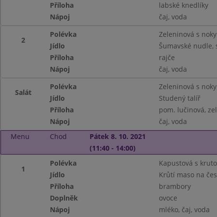
Příloha
labské knedlíky
Nápoj
čaj, voda
Polévka
Zeleninová s noky
2
Jídlo
Šumavské nudle, 
Příloha
rajče
Nápoj
čaj, voda
Polévka
Zeleninová s noky
Salát
Jídlo
Studený talíř
Příloha
pom. lučinová, ze
Nápoj
čaj, voda
Menu
Chod
Pátek 8. 10. 2021
(11:40 - 14:00)
Polévka
Kapustová s krut
1
Jídlo
Krůtí maso na če
Příloha
brambory
Doplněk
ovoce
Nápoj
mléko, čaj, voda