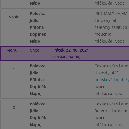
Nápoj
mléko, čaj, voda
Polévka
PRO MALÝ ZÁJEM
Salát
Jídlo
Studený talíř
Příloha
celerový salát, ch
Doplněk
moučník
Nápoj
mléko, čaj, voda
Menu
Chod
Pátek 22. 10. 2021
(11:40 - 14:00)
Polévka
Česneková s bra
1
Jídlo
Hovězí guláš
Příloha
houskové knedlík
Doplněk
ovoce
Nápoj
mléko, čaj, voda
Polévka
Česneková s bra
2
Jídlo
Bulgur s kuřecím
Doplněk
ovoce
Nápoj
mléko, čaj, voda