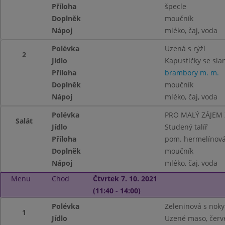
Příloha
špecle
Doplněk
moučník
Nápoj
mléko, čaj, voda
Polévka
Uzená s rýží
2
Jídlo
Kapustičky se sla
Příloha
brambory m. m.
Doplněk
moučník
Nápoj
mléko, čaj, voda
Polévka
PRO MALÝ ZÁJEM
Salát
Jídlo
Studený talíř
Příloha
pom. hermelínová,
Doplněk
moučník
Nápoj
mléko, čaj, voda
Menu
Chod
Čtvrtek 7. 10. 2021
(11:40 - 14:00)
Polévka
Zeleninová s noky
1
Jídlo
Uzené maso, červe