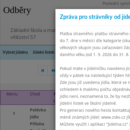
Poslední sync
Odběry
Pátek 3.7.2026
Zpráva pro strávníky od jíd
Omezení obje
Základní škola a mateřská škola Chodov, Praha 4, K
Platba stravného: platbu stravného n
vítězství 57
do 7. dne v měsíci dle kategorie (sk
věkových skupin jsou zařazováni žác
Vybrat jídelnu
Jídelní lístek
Historie
Kontakty a informace
Doch
daného věku (od 1. 9. 2026 do 31. 8.
Pokud máte v jídelníčku navoleno jídlo
Srpen 2021
Září 2021
Ř
vždy v pátek na následující týden htt
Zde jsou již uvedena jídla, která se
vzhledem k malému počtu objednávek
Menu
Chod
Pátek 1. 10. 2021
jídlo není, neznamená to, že by nezby
(11:40 - 14:00)
jídelní lístek ve školní jídelně.
Polévka
Zeleninová
Pro generaci nového hesla kontaktujt
1
Jídlo
Sekaný máslový ří
méně známých jídel: www.zskv.cz JÍ
Příloha
brambory m.m.
Můžete využít i aplikaci "Jidelna.cz"