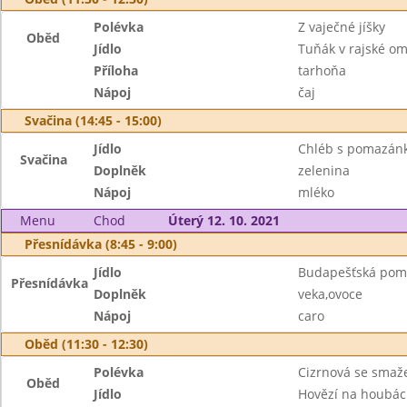
Polévka
Z vaječné jíšky
Oběd
Jídlo
Tuňák v rajské o
Příloha
tarhoňa
Nápoj
čaj
Svačina (14:45 - 15:00)
Jídlo
Chléb s pomazán
Svačina
Doplněk
zelenina
Nápoj
mléko
Menu
Chod
Úterý 12. 10. 2021
Přesnídávka (8:45 - 9:00)
Jídlo
Budapešťská pom
Přesnídávka
Doplněk
veka,ovoce
Nápoj
caro
Oběd (11:30 - 12:30)
Polévka
Cizrnová se sma
Oběd
Jídlo
Hovězí na houbá