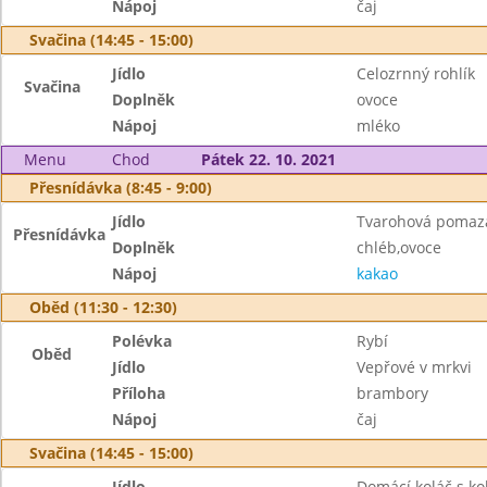
Nápoj
čaj
Svačina (14:45 - 15:00)
Jídlo
Celozrnný rohlík
Svačina
Doplněk
ovoce
Nápoj
mléko
Menu
Chod
Pátek 22. 10. 2021
Přesnídávka (8:45 - 9:00)
Jídlo
Tvarohová pomaz
Přesnídávka
Doplněk
chléb,ovoce
Nápoj
kakao
Oběd (11:30 - 12:30)
Polévka
Rybí
Oběd
Jídlo
Vepřové v mrkvi
Příloha
brambory
Nápoj
čaj
Svačina (14:45 - 15:00)
Jídlo
Domácí koláč s k