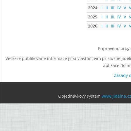
2024:
I
II
III
IV
V
V
2025:
I
II
III
IV
V
V
2026:
I
II
III
IV
V
V
Připraveno progr
Veškeré publikované informace jsou vlastnictvím příslušné jídel
aplikace do n
Zásady 
Objednávkový systém
www.jidelna.c