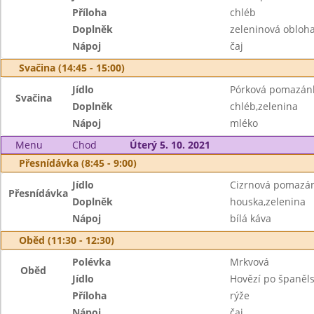
Příloha
chléb
Doplněk
zeleninová obloh
Nápoj
čaj
Svačina (14:45 - 15:00)
Jídlo
Pórková pomazán
Svačina
Doplněk
chléb,zelenina
Nápoj
mléko
Menu
Chod
Úterý 5. 10. 2021
Přesnídávka (8:45 - 9:00)
Jídlo
Cizrnová pomazá
Přesnídávka
Doplněk
houska,zelenina
Nápoj
bílá káva
Oběd (11:30 - 12:30)
Polévka
Mrkvová
Oběd
Jídlo
Hovězí po španěl
Příloha
rýže
Nápoj
čaj