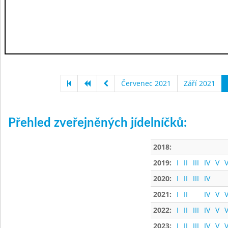
Červenec 2021
Září 2021
Přehled zveřejněných jídelníčků:
2018:
2019:
I
II
III
IV
V
V
2020:
I
II
III
IV
2021:
I
II
IV
V
V
2022:
I
II
III
IV
V
V
2023:
I
II
III
IV
V
V