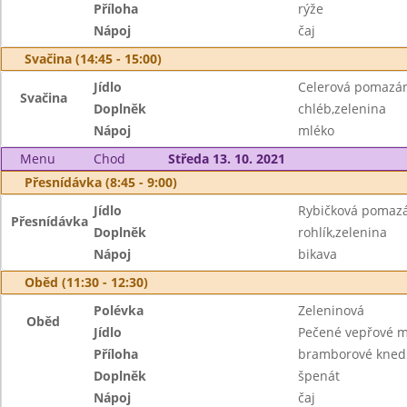
Příloha
rýže
Nápoj
čaj
Svačina (14:45 - 15:00)
Jídlo
Celerová pomazá
Svačina
Doplněk
chléb,zelenina
Nápoj
mléko
Menu
Chod
Středa 13. 10. 2021
Přesnídávka (8:45 - 9:00)
Jídlo
Rybičková pomaz
Přesnídávka
Doplněk
rohlík,zelenina
Nápoj
bikava
Oběd (11:30 - 12:30)
Polévka
Zeleninová
Oběd
Jídlo
Pečené vepřové 
Příloha
bramborové knedl
Doplněk
špenát
Nápoj
čaj