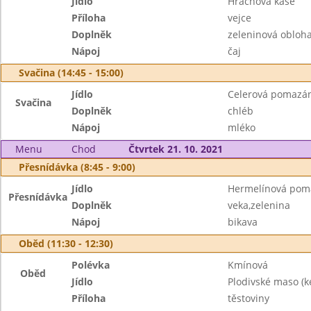
Jídlo
Hrachová kaše
Příloha
vejce
Doplněk
zeleninová obloh
Nápoj
čaj
Svačina (14:45 - 15:00)
Jídlo
Celerová pomazá
Svačina
Doplněk
chléb
Nápoj
mléko
Menu
Chod
Čtvrtek 21. 10. 2021
Přesnídávka (8:45 - 9:00)
Jídlo
Hermelínová pom
Přesnídávka
Doplněk
veka,zelenina
Nápoj
bikava
Oběd (11:30 - 12:30)
Polévka
Kmínová
Oběd
Jídlo
Plodivské maso (k
Příloha
těstoviny