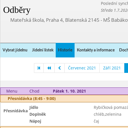
Poslední sync
Odběry
Středa 1.7.202
Mateřská škola, Praha 4, Blatenská 2145 - MŠ Babák
Vybrat jídelnu
Jídelní lístek
Historie
Kontakty a informace
Doch
Červenec 2021
Září 2021
Menu
Chod
Pátek 1. 10. 2021
Přesnídávka (8:45 - 9:00)
Jídlo
Rybičková pomaz
Přesnídávka
Doplněk
chléb,zelenina
Nápoj
čaj