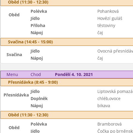
Oběd (11:30 - 12:30)
Polévka
Pohanková
Oběd
Jídlo
Hovězí guláš
Příloha
těstoviny
Nápoj
čaj
Svačina (14:45 - 15:00)
Jídlo
Ovocná přesnídá
Svačina
Nápoj
čaj
Menu
Chod
Pondělí 4. 10. 2021
Přesnídávka (8:45 - 9:00)
Jídlo
Liptovská pomaz
Přesnídávka
Doplněk
chléb,ovoce
Nápoj
bikava
Oběd (11:30 - 12:30)
Polévka
Bramborová
Oběd
Jídlo
Čočka po brněns