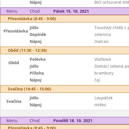
Nápoj
BIO ochucené ml
Menu
Chod
Pátek 15. 10. 2021
Přesnídávka (8:45 - 9:00)
Jídlo
Toustový chléb s
Přesnídávka
Doplněk
zelenina
Nápoj
malcao
Oběd (11:30 - 12:30)
Polévka
Vločková
Oběd
Jídlo
Domácí sekaná p
Příloha
brambory
Nápoj
čaj
Svačina (14:45 - 15:00)
Jídlo
Loupáček
Svačina
Nápoj
mléko
Menu
Chod
Pondělí 18. 10. 2021
Přesnídávka (8:45 - 9:00)