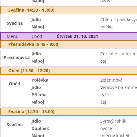
Nápoj
džus
Svačina (14:30 - 15:00)
Jídlo
Chléb s pažitkov
Svačina
Nápoj
mléko
Menu
Chod
Čtvrtek 21. 10. 2021
Přesnídávka (8:45 - 9:00)
Jídlo
Cereálie s mléke
Přesnídávka
Nápoj
čaj
Oběd (11:50 - 12:20)
Polévka
Zeleninová
Oběd
Jídlo
Vepřové na kmíně
Příloha
rýže
Nápoj
čaj
Svačina (14:30 - 15:00)
Jídlo
Sýrový rohlík
Svačina
Doplněk
ovoce
Nápoj
mléčný koktejl