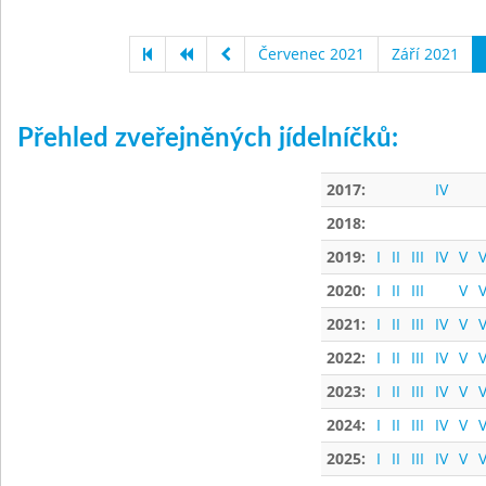
Červenec 2021
Září 2021
Přehled zveřejněných jídelníčků:
2017:
IV
2018:
2019:
I
II
III
IV
V
V
2020:
I
II
III
V
V
2021:
I
II
III
IV
V
V
2022:
I
II
III
IV
V
V
2023:
I
II
III
IV
V
V
2024:
I
II
III
IV
V
V
2025:
I
II
III
IV
V
V