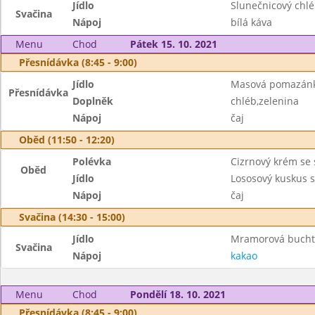
Jídlo
Slunečnicový ch
Svačina
Nápoj
bílá káva
Menu
Chod
Pátek 15. 10. 2021
Přesnídávka (8:45 - 9:00)
Jídlo
Masová pomazán
Přesnídávka
Doplněk
chléb,zelenina
Nápoj
čaj
Oběd (11:50 - 12:20)
Polévka
Cizrnový krém s
Oběd
Jídlo
Lososový kuskus s
Nápoj
čaj
Svačina (14:30 - 15:00)
Jídlo
Mramorová bucht
Svačina
Nápoj
kakao
Menu
Chod
Pondělí 18. 10. 2021
Přesnídávka (8:45 - 9:00)