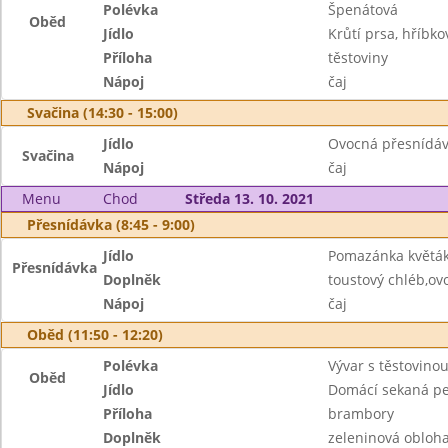
Polévka
Špenátová
Oběd
Jídlo
Krůtí prsa, hříbk
Příloha
těstoviny
Nápoj
čaj
Svačina (14:30 - 15:00)
Jídlo
Ovocná přesnídá
Svačina
Nápoj
čaj
Menu
Chod
Středa 13. 10. 2021
Přesnídávka (8:45 - 9:00)
Jídlo
Pomazánka květáko
Přesnídávka
Doplněk
toustový chléb,ov
Nápoj
čaj
Oběd (11:50 - 12:20)
Polévka
Vývar s těstovino
Oběd
Jídlo
Domácí sekaná pe
Příloha
brambory
Doplněk
zeleninová obloh