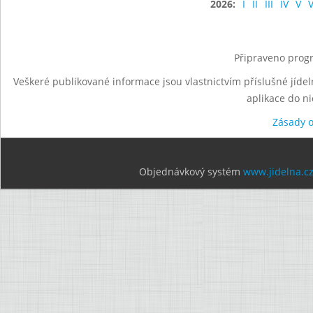
2026:
I
II
III
IV
V
V
Připraveno progr
Veškeré publikované informace jsou vlastnictvím příslušné jídel
aplikace do n
Zásady 
Objednávkový systém
www.jidelna.c