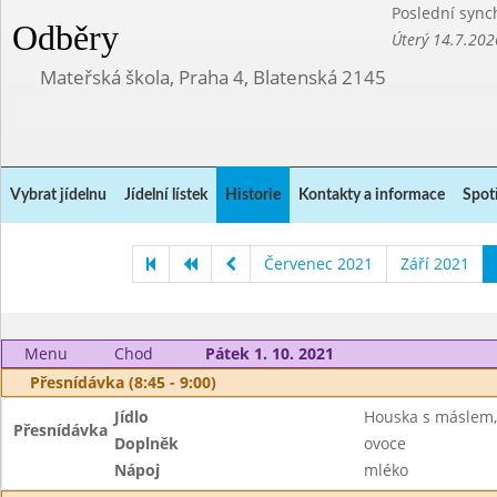
Poslední sync
Odběry
Úterý 14.7.202
Mateřská škola, Praha 4, Blatenská 2145
Vybrat jídelnu
Jídelní lístek
Historie
Kontakty a informace
Spot
Červenec 2021
Září 2021
Menu
Chod
Pátek 1. 10. 2021
Přesnídávka (8:45 - 9:00)
Jídlo
Houska s máslem,
Přesnídávka
Doplněk
ovoce
Nápoj
mléko