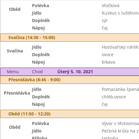
Polévka
Vločková
Oběd
Jídlo
Kuskus s luštěni
Doplněk
sýr
Nápoj
čaj
Svačina (14:30 - 15:00)
Jídlo
Hostivařský rohlík
Svačina
Doplněk
ovoce
Nápoj
bikava
Menu
Chod
Úterý 5. 10. 2021
Přesnídávka (8:45 - 9:00)
Jídlo
Pomazánka špená
Přesnídávka
Doplněk
chléb,ovoce
Nápoj
čaj
Oběd (11:50 - 12:20)
Polévka
Vývar s těstovino
Oběd
Jídlo
Pečená krůta na z
Příloha
tarhoňa