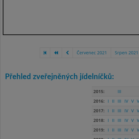
Červenec 2021
Srpen 2021
Přehled zveřejněných jídelníčků:
2015:
III
2016:
I
II
III
IV
V
V
2017:
I
II
III
IV
V
V
2018:
I
II
III
IV
V
V
2019:
I
II
III
IV
V
V