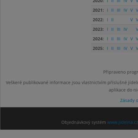
2020:
I
II
III
IV
V
V
2021:
I
II
III
IV
V
V
2022:
I
II
V
V
2023:
I
II
III
IV
V
2024:
I
II
III
IV
V
V
2025:
I
II
III
IV
V
V
Připraveno progr
Veškeré publikované informace jsou vlastnictvím příslušné jídel
aplikace do n
Zásady 
Objednávkový systém
www.jidelna.c