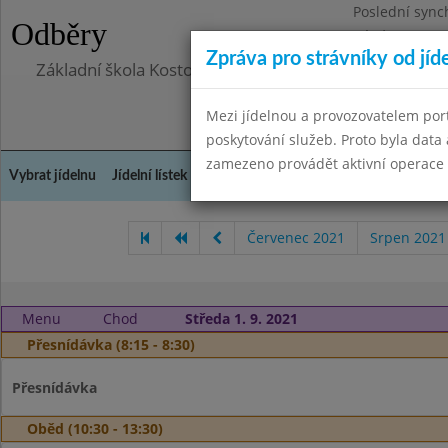
Poslední sync
Odběry
Pátek 29.8.20
Zpráva pro strávníky od jíd
Základní škola Kostomlaty nad Labem, příspěvková o
Mezi jídelnou a provozovatelem por
poskytování služeb. Proto byla dat
zamezeno provádět aktivní operace (
Vybrat jídelnu
Jídelní lístek
Historie
Kontakty a informace
Doch
Červenec 2021
Srpen 2021
Menu
Chod
Středa 1. 9. 2021
Přesnídávka (8:15 - 8:30)
Přesnídávka
Oběd (10:30 - 13:30)