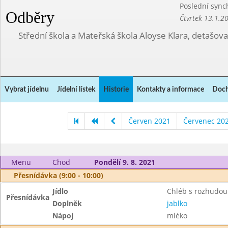
Poslední sync
Odběry
Čtvrtek 13.1.2
Střední škola a Mateřská škola Aloyse Klara, detašov
Vybrat jídelnu
Jídelní lístek
Historie
Kontakty a informace
Doch
Červen 2021
Červenec 20
Menu
Chod
Pondělí 9. 8. 2021
Přesnídávka (9:00 - 10:00)
Jídlo
Chléb s rozhudou
Přesnídávka
Doplněk
jablko
Nápoj
mléko