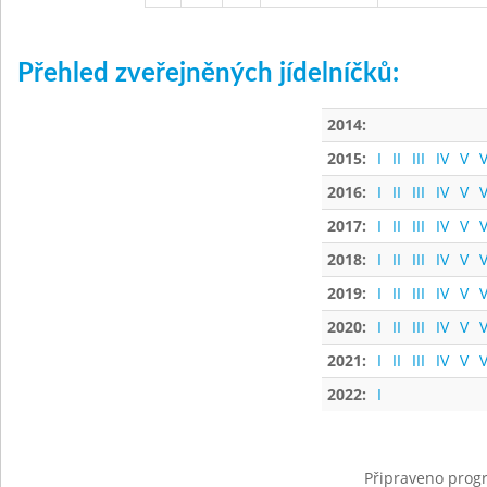
Přehled zveřejněných jídelníčků:
2014:
2015:
I
II
III
IV
V
V
2016:
I
II
III
IV
V
V
2017:
I
II
III
IV
V
V
2018:
I
II
III
IV
V
V
2019:
I
II
III
IV
V
V
2020:
I
II
III
IV
V
V
2021:
I
II
III
IV
V
V
2022:
I
Připraveno progr