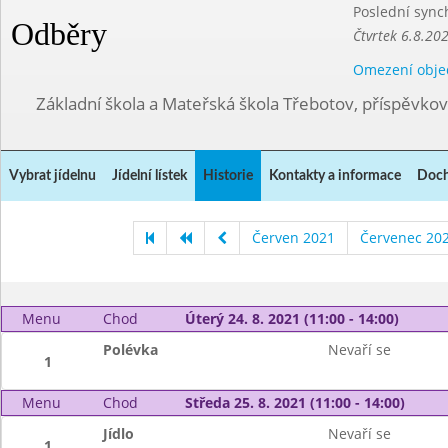
Poslední sync
Odběry
Čtvrtek 6.8.20
Omezení obje
Základní škola a Mateřská škola Třebotov, příspěvko
Vybrat jídelnu
Jídelní lístek
Historie
Kontakty a informace
Doch
Červen 2021
Červenec 20
Menu
Chod
Úterý 24. 8. 2021 (11:00 - 14:00)
Polévka
Nevaří se
1
Menu
Chod
Středa 25. 8. 2021 (11:00 - 14:00)
Jídlo
Nevaří se
1