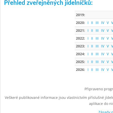
Přehled zveřejněných jídelníčků:
2019:
2020:
I
II
III
IV
V
V
2021:
I
II
III
IV
V
V
2022:
I
II
III
IV
V
V
2023:
I
II
III
IV
V
V
2024:
I
II
III
IV
V
V
2025:
I
II
III
IV
V
V
2026:
I
II
III
IV
V
V
Připraveno progr
Veškeré publikované informace jsou vlastnictvím příslušné jídel
aplikace do n
Zásady 