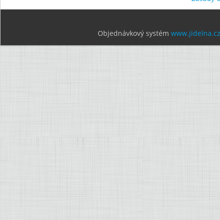
Objednávkový systém
www.jidelna.c