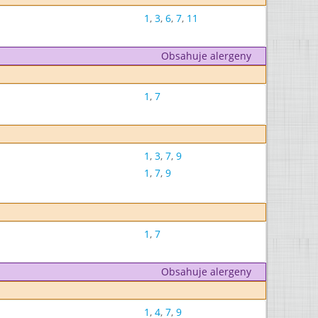
1
,
3
,
6
,
7
,
11
Obsahuje alergeny
1
,
7
1
,
3
,
7
,
9
1
,
7
,
9
1
,
7
Obsahuje alergeny
1
,
4
,
7
,
9