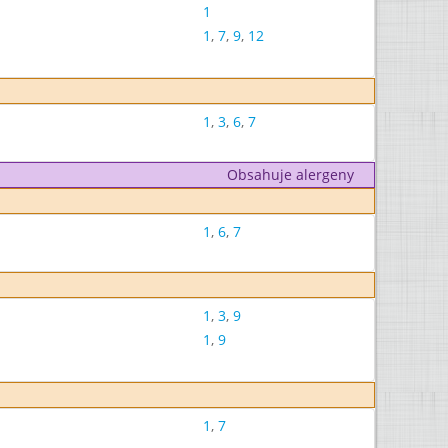
1
1
,
7
,
9
,
12
1
,
3
,
6
,
7
Obsahuje alergeny
1
,
6
,
7
1
,
3
,
9
1
,
9
1
,
7