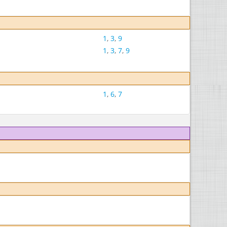
1
,
3
,
9
1
,
3
,
7
,
9
1
,
6
,
7