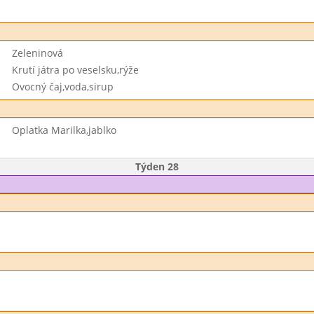
Zeleninová
Krutí játra po veselsku,rýže
Ovocný čaj,voda,sirup
Oplatka Marilka,jablko
Týden 28