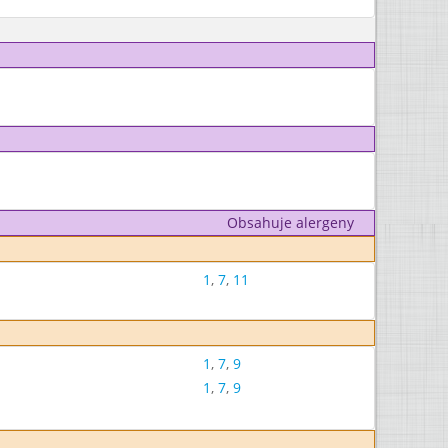
Obsahuje alergeny
1
,
7
,
11
1
,
7
,
9
1
,
7
,
9