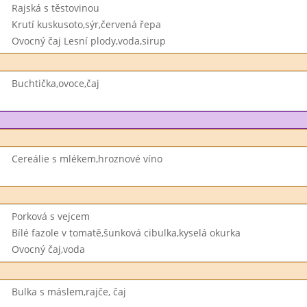
Rajská s těstovinou
Krutí kuskusoto,sýr,červená řepa
Ovocný čaj Lesní plody,voda,sirup
Buchtička,ovoce,čaj
Cereálie s mlékem,hroznové víno
Porková s vejcem
Bílé fazole v tomatě,šunková cibulka,kyselá okurka
Ovocný čaj,voda
Bulka s máslem,rajče, čaj