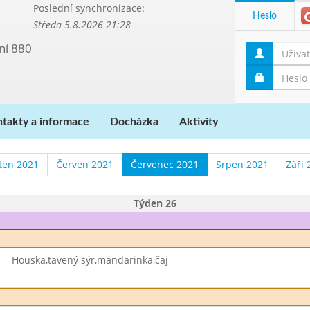
Poslední synchronizace:
Heslo
Středa 5.8.2026 21:28
ní 880
takty a informace
Docházka
Aktivity
ten 2021
Červen 2021
Červenec 2021
Srpen 2021
Září 
Týden 26
Houska,tavený sýr,mandarinka,čaj