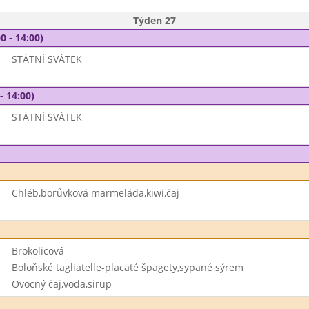
Týden 27
0 - 14:00)
STÁTNÍ SVÁTEK
- 14:00)
STÁTNÍ SVÁTEK
Chléb,borůvková marmeláda,kiwi,čaj
Brokolicová
Boloňské tagliatelle-placaté špagety,sypané sýrem
Ovocný čaj,voda,sirup