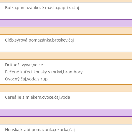
Bulka,pomazánkové máslo,paprika,čaj
Cléb,sýrová pomazánka,broskev,čaj
Drůbeží vývar,vejce
Pečené kuřecí kousky s mrkví,brambory
Ovocný čaj,voda,sirup
Cereálie s mlékem,ovoce,čaj,voda
Houska,krabí pomazánka,okurka,čaj