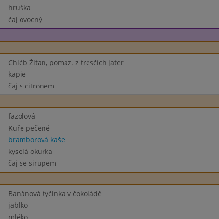
hruška
čaj ovocný
Chléb Žitan, pomaz. z tresčích jater
kapie
čaj s citronem
fazolová
Kuře pečené
bramborová kaše
kyselá okurka
čaj se sirupem
Banánová tyčinka v čokoládě
jablko
mléko