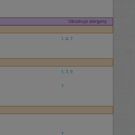
Obsahuje alergeny
1
,
4
,
7
1
,
7
,
9
7
7