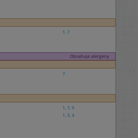
1
,
7
Obsahuje alergeny
7
1
,
7
,
9
1
,
3
,
4