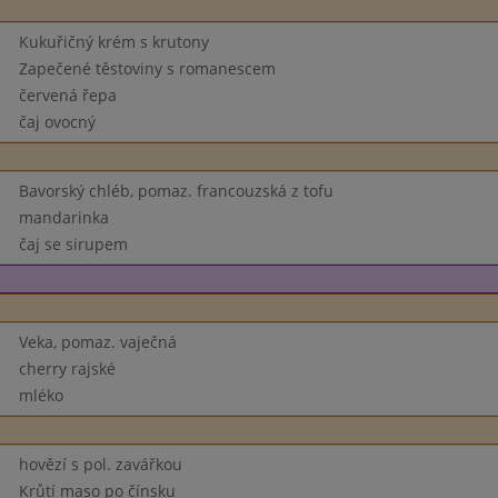
Kukuřičný krém s krutony
Zapečené těstoviny s romanescem
červená řepa
čaj ovocný
Bavorský chléb, pomaz. francouzská z tofu
mandarinka
čaj se sirupem
Veka, pomaz. vaječná
cherry rajské
mléko
hovězí s pol. zavářkou
Krůtí maso po čínsku