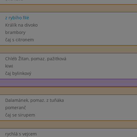
z rybího filé
Králík na divoko
brambory
čaj s citronem
Chléb Žitan, pomaz. pažitková
kiwi
čaj bylinkový
Dalamánek, pomaz. z tuňáka
pomeranč
čaj se sirupem
rychlá s vejcem