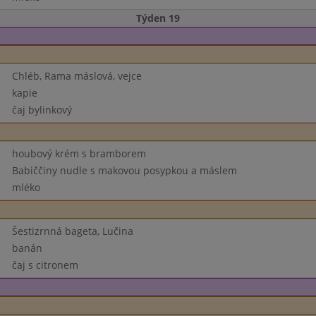
Týden 19
Chléb, Rama máslová, vejce
kapie
čaj bylinkový
houbový krém s bramborem
Babiččiny nudle s makovou posypkou a máslem
mléko
Šestizrnná bageta, Lučina
banán
čaj s citronem