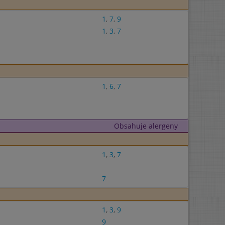
1
,
7
,
9
1
,
3
,
7
1
,
6
,
7
Obsahuje alergeny
1
,
3
,
7
7
1
,
3
,
9
9