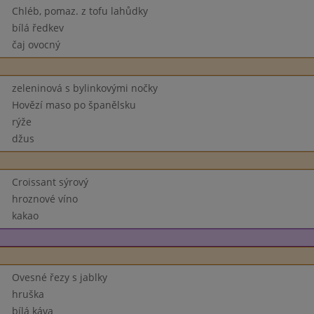
Chléb, pomaz. z tofu lahůdky
bílá ředkev
čaj ovocný
zeleninová s bylinkovými nočky
Hovězí maso po španělsku
rýže
džus
Croissant sýrový
hroznové víno
kakao
Ovesné řezy s jablky
hruška
bílá káva