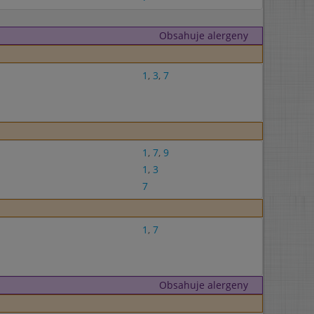
Obsahuje alergeny
1
,
3
,
7
1
,
7
,
9
1
,
3
7
1
,
7
Obsahuje alergeny