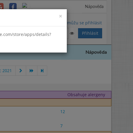
Nápověda
Close
×
Nemůžu se přihlásit
gle.com/store/apps/details?
Nápověda
c 2021
Obsahuje alergeny
12
7