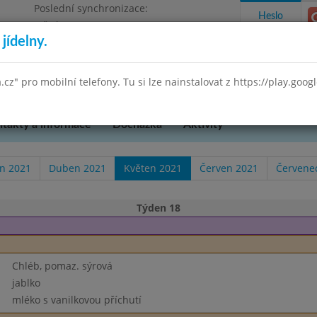
Poslední synchronizace:
Heslo
Středa 8.7.2026 18:35
jídelny.
ského 851, příspěvková organizace
a.cz" pro mobilní telefony. Tu si lze nainstalovat z https://play.goo
takty a informace
Docházka
Aktivity
n 2021
Duben 2021
Květen 2021
Červen 2021
Červene
Týden 18
Chléb, pomaz. sýrová
jablko
mléko s vanilkovou příchutí