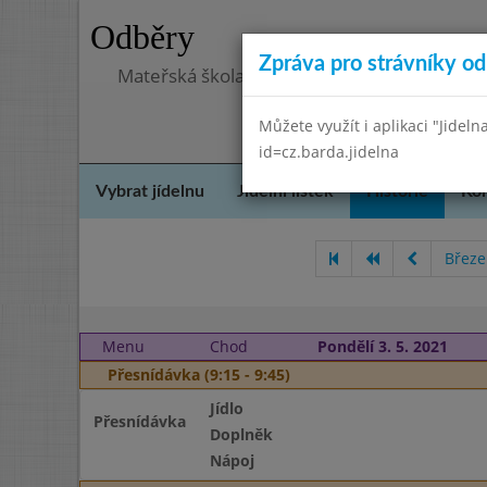
Odběry
Zpráva pro strávníky od 
Mateřská škola, Praha 5 - Barrandov, Lohni
Můžete využít i aplikaci "Jideln
id=cz.barda.jidelna
Vybrat jídelnu
Jídelní lístek
Historie
Kon
Březe
Menu
Chod
Pondělí 3. 5. 2021
Přesnídávka (9:15 - 9:45)
Jídlo
Přesnídávka
Doplněk
Nápoj