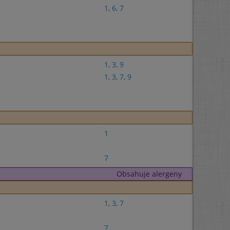
1
,
6
,
7
1
,
3
,
9
1
,
3
,
7
,
9
1
7
Obsahuje alergeny
1
,
3
,
7
7