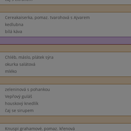
Cereakaiserka, pomaz. tvarohová s Ajvarem
kedlubna
bílá káva
Chléb, máslo, plátek sýra
okurka salátová
mléko
zeleninová s pohankou
Vepřový guláš
houskový knedlík
čaj se sirupem
Knuspi grahamové, pomaz. křenová