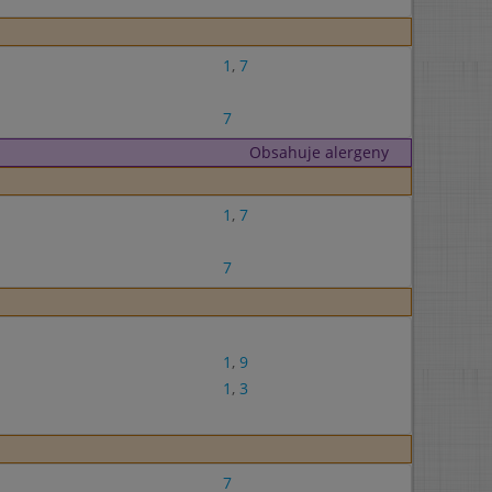
1
,
7
7
Obsahuje alergeny
1
,
7
7
1
,
9
1
,
3
7