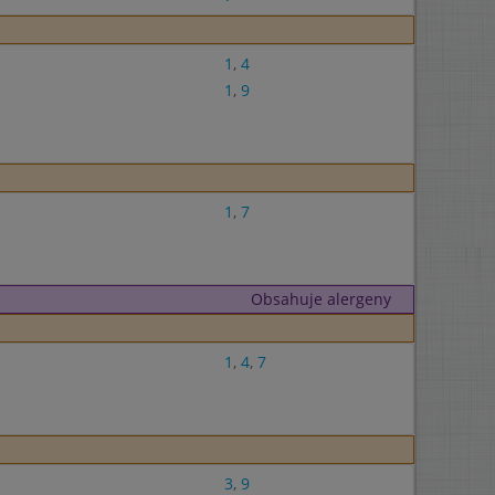
1
,
4
1
,
9
1
,
7
Obsahuje alergeny
1
,
4
,
7
3
,
9