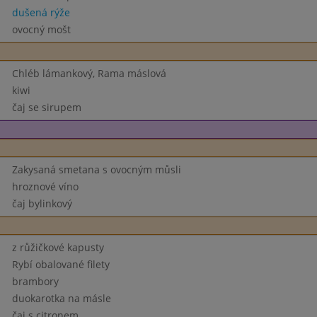
dušená rýže
ovocný mošt
Chléb lámankový, Rama máslová
kiwi
čaj se sirupem
Zakysaná smetana s ovocným můsli
hroznové víno
čaj bylinkový
z růžičkové kapusty
Rybí obalované filety
brambory
duokarotka na másle
čaj s citronem