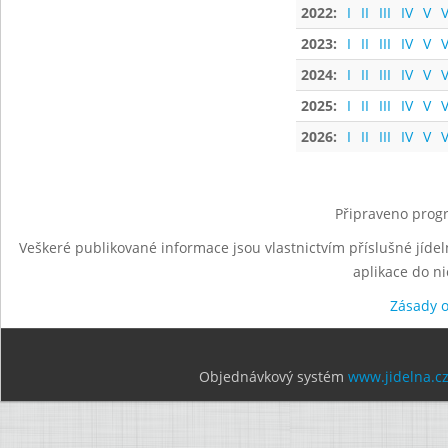
2022:
I
II
III
IV
V
V
2023:
I
II
III
IV
V
V
2024:
I
II
III
IV
V
V
2025:
I
II
III
IV
V
V
2026:
I
II
III
IV
V
V
Připraveno progr
Veškeré publikované informace jsou vlastnictvím příslušné jídel
aplikace do n
Zásady 
Objednávkový systém
www.jidelna.c