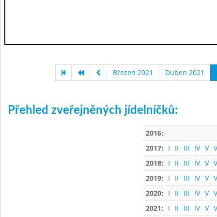
Březen 2021
Duben 2021
Přehled zveřejněných jídelníčků:
2016:
2017:
I
II
III
IV
V
V
2018:
I
II
III
IV
V
V
2019:
I
II
III
IV
V
V
2020:
I
II
III
IV
V
V
2021:
I
II
III
IV
V
V