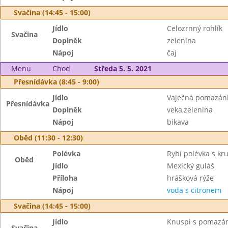
Svačina (14:45 - 15:00)
Jídlo
Celozrnný rohlík
Svačina
Doplněk
zelenina
Nápoj
čaj
Menu
Chod
Středa 5. 5. 2021
Přesnídávka (8:45 - 9:00)
Jídlo
Vaječná pomazán
Přesnídávka
Doplněk
veka,zelenina
Nápoj
bikava
Oběd (11:30 - 12:30)
Polévka
Rybí polévka s kr
Oběd
Jídlo
Mexický guláš
Příloha
hrášková rýže
Nápoj
voda s citronem
Svačina (14:45 - 15:00)
Jídlo
Knuspi s pomazá
Svačina