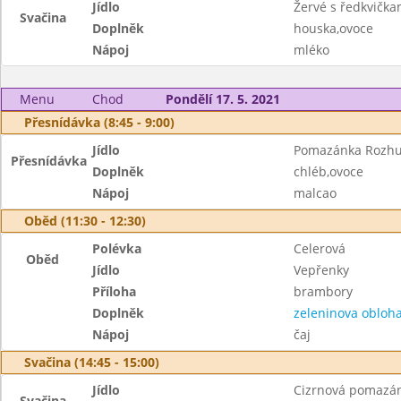
Jídlo
Žervé s ředkvička
Svačina
Doplněk
houska,ovoce
Nápoj
mléko
Menu
Chod
Pondělí 17. 5. 2021
Přesnídávka (8:45 - 9:00)
Jídlo
Pomazánka Rozh
Přesnídávka
Doplněk
chléb,ovoce
Nápoj
malcao
Oběd (11:30 - 12:30)
Polévka
Celerová
Oběd
Jídlo
Vepřenky
Příloha
brambory
Doplněk
zeleninova obloh
Nápoj
čaj
Svačina (14:45 - 15:00)
Jídlo
Cizrnová pomazá
Svačina