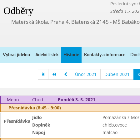
Poslední sync
Odběry
Středa 1.7.202
Mateřská škola, Praha 4, Blatenská 2145 - MŠ Babák
Vybrat jídelnu
Jídelní lístek
Historie
Kontakty a informace
Doch
Únor 2021
Duben 2021
K
Menu
Chod
Pondělí 3. 5. 2021
Přesnídávka (8:45 - 9:00)
Jídlo
Pomazánka z Mozz
Přesnídávka
Doplněk
chléb,ovoce
Nápoj
malcao