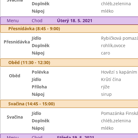
Doplněk
chléb,zelenina
Nápoj
mléko
Menu
Chod
Úterý 18. 5. 2021
Přesnídávka (8:45 - 9:00)
Jídlo
Rybičková pomaz
Přesnídávka
Doplněk
rohlík,ovoce
Nápoj
caro
Oběd (11:30 - 12:30)
Polévka
Hovězí s kapáním
Oběd
Jídlo
Krůtí čína
Příloha
rýže
Nápoj
sirup
Svačina (14:45 - 15:00)
Jídlo
Pomazánka Finsk
Svačina
Doplněk
chléb,zelenina
Nápoj
mléko
Menu
Chod
Středa 19. 5. 2021