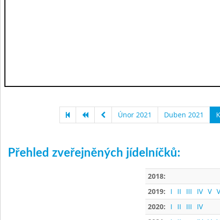
Únor 2021
Duben 2021
K
Přehled zveřejněných jídelníčků:
2018:
2019:
I
II
III
IV
V
V
2020:
I
II
III
IV