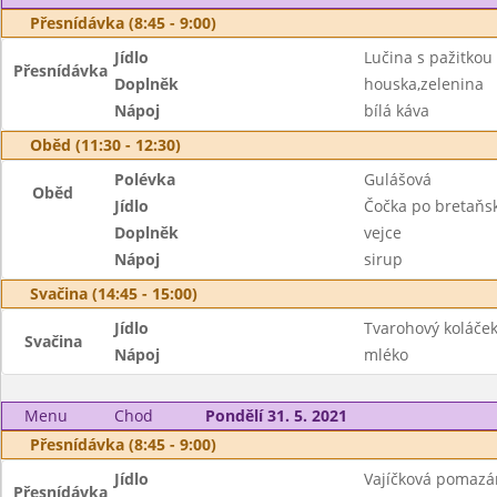
Přesnídávka (8:45 - 9:00)
Jídlo
Lučina s pažitkou
Přesnídávka
Doplněk
houska,zelenina
Nápoj
bílá káva
Oběd (11:30 - 12:30)
Polévka
Gulášová
Oběd
Jídlo
Čočka po bretaňs
Doplněk
vejce
Nápoj
sirup
Svačina (14:45 - 15:00)
Jídlo
Tvarohový koláče
Svačina
Nápoj
mléko
Menu
Chod
Pondělí 31. 5. 2021
Přesnídávka (8:45 - 9:00)
Jídlo
Vajíčková pomazá
Přesnídávka