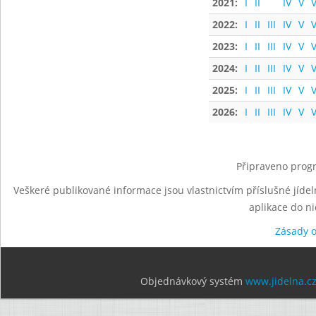
2021:
I
II
IV
V
V
2022:
I
II
III
IV
V
V
2023:
I
II
III
IV
V
V
2024:
I
II
III
IV
V
V
2025:
I
II
III
IV
V
V
2026:
I
II
III
IV
V
V
Připraveno progr
Veškeré publikované informace jsou vlastnictvím příslušné jídel
aplikace do n
Zásady 
Objednávkový systém
www.jidelna.c