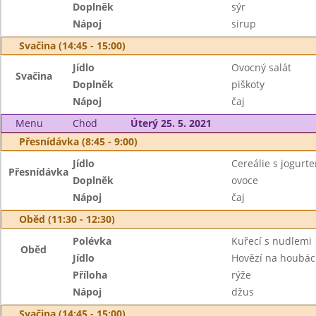
Doplněk
sýr
Nápoj
sirup
Svačina (14:45 - 15:00)
Jídlo
Ovocný salát
Svačina
Doplněk
piškoty
Nápoj
čaj
Menu
Chod
Úterý 25. 5. 2021
Přesnídávka (8:45 - 9:00)
Jídlo
Cereálie s jogurt
Přesnídávka
Doplněk
ovoce
Nápoj
čaj
Oběd (11:30 - 12:30)
Polévka
Kuřecí s nudlemi
Oběd
Jídlo
Hovězí na houbá
Příloha
rýže
Nápoj
džus
Svačina (14:45 - 15:00)