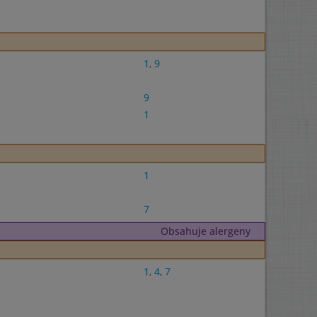
1
,
9
9
1
1
7
Obsahuje alergeny
1
,
4
,
7