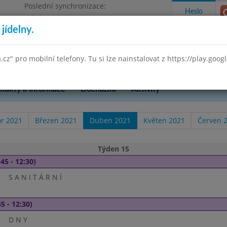
Poslední synchronizace:
Heslo
Středa 8.7.2026 18:35
jídelny.
ského 851, příspěvková organizace
a.cz" pro mobilní telefony. Tu si lze nainstalovat z https://play.goo
takty a informace
Docházka
Aktivity
r 2021
Březen 2021
Duben 2021
Květen 2021
Červen 
Týden 15
45 - 12:30)
S A N I T Á R N Í
5 - 12:30)
D N Y