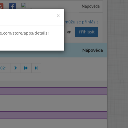
Nápověda
Close
×
Nemůžu se přihlásit
gle.com/store/apps/details?
Nápověda
2021