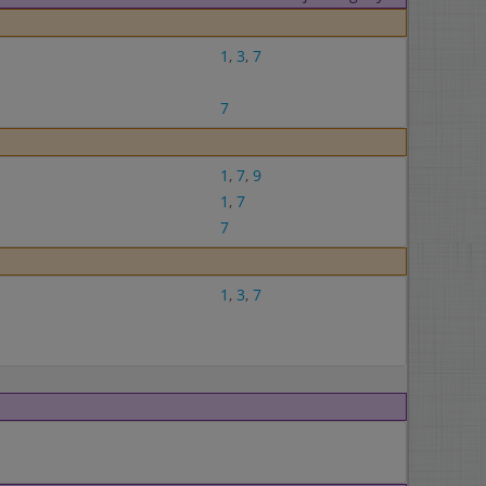
1
,
3
,
7
7
1
,
7
,
9
1
,
7
7
1
,
3
,
7