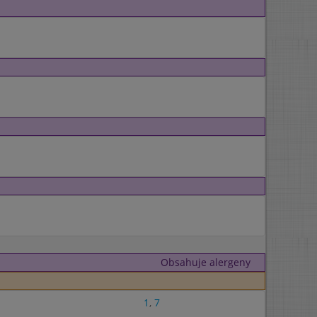
Obsahuje alergeny
1
,
7