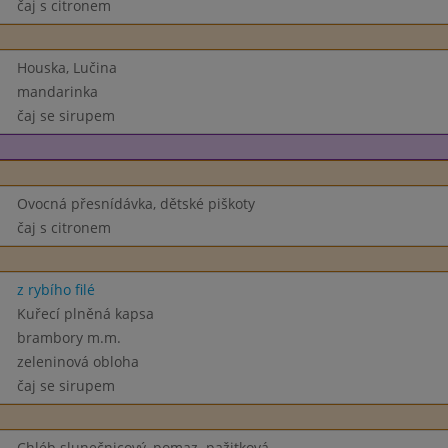
čaj s citronem
Houska, Lučina
mandarinka
čaj se sirupem
Ovocná přesnídávka, dětské piškoty
čaj s citronem
z rybího filé
Kuřecí plněná kapsa
brambory m.m.
zeleninová obloha
čaj se sirupem
Chléb slunečnicový, pomaz. pažitková