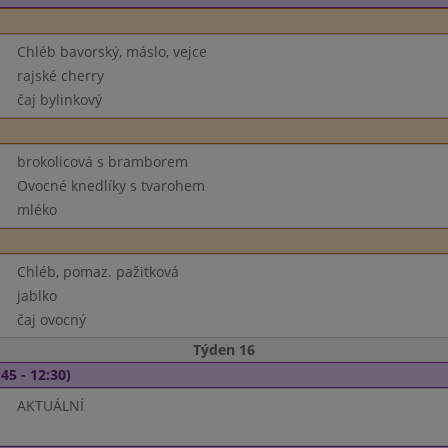
Chléb bavorský, máslo, vejce
rajské cherry
čaj bylinkový
brokolicová s bramborem
Ovocné knedlíky s tvarohem
mléko
Chléb, pomaz. pažitková
jablko
čaj ovocný
Týden 16
45 - 12:30)
AKTUÁLNÍ