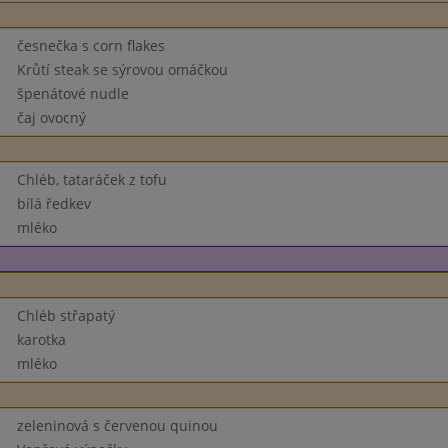
česnečka s corn flakes
Krůtí steak se sýrovou omáčkou
špenátové nudle
čaj ovocný
Chléb, tataráček z tofu
bílá ředkev
mléko
Chléb střapatý
karotka
mléko
zeleninová s červenou quinou