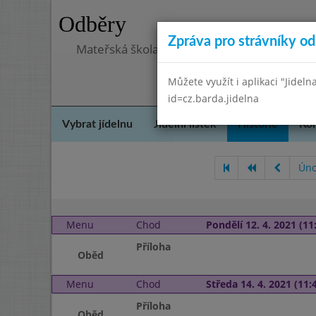
Odběry
Zpráva pro strávníky od 
Mateřská škola, Praha 5 - Barrandov, Lohni
Můžete využít i aplikaci "Jideln
id=cz.barda.jidelna
Vybrat jídelnu
Jídelní lístek
Historie
Kon
Úno
Menu
Chod
Pondělí 12. 4. 2021 (11:
Příloha
Oběd
Menu
Chod
Středa 14. 4. 2021 (11:4
Příloha
Oběd