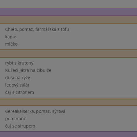
Chléb, pomaz. farmářská z tofu
kapie
mléko
rybí s krutony
Kuřecí játra na cibulce
dušená rýže
ledový salát
čaj s citronem
Cereakaiserka, pomaz. sýrová
pomeranč
čaj se sirupem