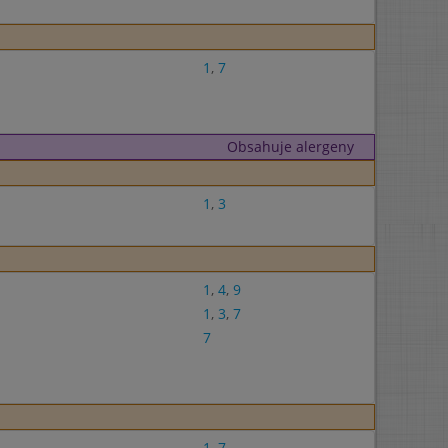
1
,
7
Obsahuje alergeny
1
,
3
1
,
4
,
9
1
,
3
,
7
7
1
,
7