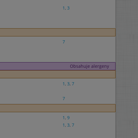
1
,
3
7
Obsahuje alergeny
1
,
3
,
7
7
1
,
9
1
,
3
,
7