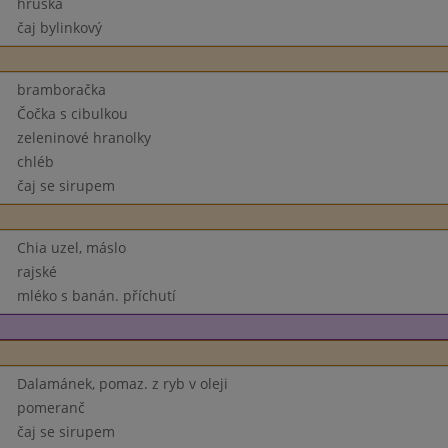
hruška
čaj bylinkový
bramboračka
Čočka s cibulkou
zeleninové hranolky
chléb
čaj se sirupem
Chia uzel, máslo
rajské
mléko s banán. příchutí
Dalamánek, pomaz. z ryb v oleji
pomeranč
čaj se sirupem