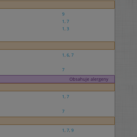
9
1
,
7
1
,
3
1
,
6
,
7
7
Obsahuje alergeny
1
,
7
7
1
,
7
,
9