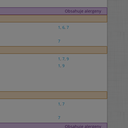
Obsahuje alergeny
1
,
6
,
7
7
1
,
7
,
9
1
,
9
1
,
7
7
Obsahuje alergeny