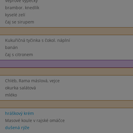
Vepřové výpečky
brambor. knedlík
kyselé zelí
čaj se sirupem
Kukuřičná tyčinka s čokol. náplní
banán
čaj s citronem
Chléb, Rama máslová, vejce
okurka salátová
mléko
hráškový krém
Masové koule v rajské omáčce
dušená rýže