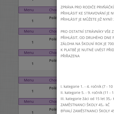
ZPRÁVA PRO RODIČE PRVŇÁČK
Menu
Chod
Středa 3. 3. 2021 (11:15
PŘIHLÁSIT KE STRAVOVÁNÍ JE N
Polévka
PŘIHLÁSIT JE MŮŽETE JIŽ NYNÍ! 25
1
Menu
Chod
Čtvrtek 4. 3. 2021 (11:1
PRO OSTATNÍ STRÁVNÍKY VŠE Z
PŘIHLÁSIT, OD DRUHÉHO DNE 
Polévka
1
ZÁLOHA NA ŠKOLNÍ ROK JE 700,
K PLATBĚ JE NUTNÉ UVÉST PŘ
Menu
Chod
Pátek 5. 3. 2021 (11:15 
PŘIŘAZENA
Polévka
1
Menu
Chod
Pondělí 8. 3. 2021 (11:1
I. kategorie 1. - 4. ročník (7 - 1
Polévka
1
II. kategorie 5. - 9. ročník (11 -
III. kategorie žáci od 15 let 35,
Menu
Chod
Úterý 9. 3. 2021 (11:15 
ZAMĚSTNANCI ŠKOLY 45,- kČ
Polévka
BÝVALÍ ZAMĚSTNANCI ŠKOLY 45
1