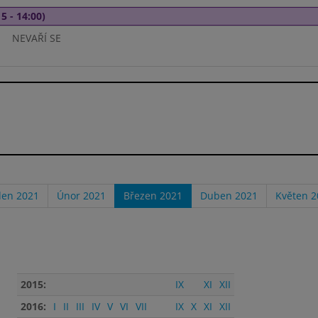
5 - 14:00)
NEVAŘÍ SE
den 2021
Únor 2021
Březen 2021
Duben 2021
Květen 2
2015:
IX
XI
XII
2016:
I
II
III
IV
V
VI
VII
IX
X
XI
XII