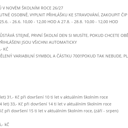
Ů V NOVÉM ŠKOLNÍM ROCE 26/27
 - 14:00)
UTNÉ OSOBNĚ, VYPLNIT PŘIHLÁŠKU KE STRAVOVÁNÍ, ZAKOUPIT ČIP -
NEVAŘÍ SE
.6. - 26.6. 10,00 - 12,00 HOD A 27.8. - 28.8. 10,00 - 12,00 HOD
5 - 14:00)
ŮSTÁVÁ STEJNÉ, PRVNÍ ŠKOLNÍ DEN SI MUSÍTE, POKUD CHCETE OBĚ
PŘIHLÁŠENI JSOU VŠICHNI AUTOMATICKY
NEVAŘÍ SE
- KČ
IDĚLENÝ VARIABILNÍ SYMBOL A ČÁSTKU 700!!POKUD TAK NEBUDE, 
- 14:00)
NEVAŘÍ SE
Týden 10
5 - 14:00)
0 let) 31,- Kč při dovršení 10 ti let v aktuálním školním roce
NEVAŘÍ SE
 14 let) 33,- Kč při dovršení 14 ti let v aktuálním školním roce
- Kč při dovršení 15 ti let v aktuálním školním roce, (září - srpen)
- 14:00)
NEVAŘÍ SE
,- kČ