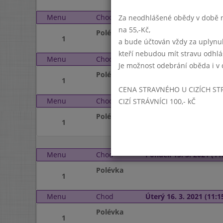
Menu
Chod
Středa 10. 3. 2021 (11:1
Za neodhlášené obědy v době ne
na 55,-Kč,
Polévka
1
a bude účtován vždy za uplynu
kteří nebudou mít stravu odhl
Menu
Chod
Čtvrtek 11. 3. 2021 (11:
Je možnost odebrání oběda i v 
Polévka
1
CENA STRAVNÉHO U CIZÍCH ST
Menu
Chod
Pátek 12. 3. 2021 (11:1
CIZÍ STRÁVNÍCI 100,- kČ
Polévka
1
Menu
Chod
Pondělí 15. 3. 2021 (11:
Polévka
1
Menu
Chod
Úterý 16. 3. 2021 (11:15
Polévka
1