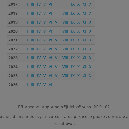
2017:
I
II
III
IV
V
VI
IX
X
XI
XII
2018:
I
II
III
IV
V
VI
VIII
IX
X
XI
XII
2019:
I
II
III
IV
V
VI
VII
VIII
IX
X
XI
XII
2020:
I
II
III
IV
V
VI
VIII
IX
X
XI
XII
2021:
I
II
III
IV
V
VI
VII
VIII
IX
X
XI
XII
2022:
I
II
III
IV
V
VI
VII
VIII
IX
X
XI
XII
2023:
I
II
III
IV
V
VI
VII
VIII
IX
X
XI
XII
2024:
I
II
III
IV
V
VI
VII
VIII
IX
X
XI
XII
2025:
I
II
III
IV
V
VI
VII
VIII
IX
X
XI
XII
2026:
I
II
III
IV
V
VI
Připraveno programem "Jídelna" verze 26.01.02.
lušné jídelny nebo svých tvůrců. Tato aplikace je pouze zobrazuje 
zasahovat.