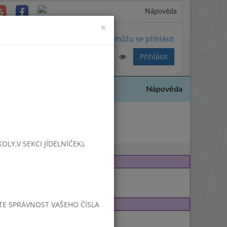
Nápověda
Close
×
Nemůžu se přihlásit
Nápověda
021
Y,V SEKCI JÍDELNÍČEK),
JTE SPRÁVNOST VAŠEHO ČÍSLA