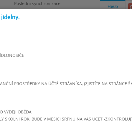
Poslední synchronizace:
Heslo
Pátek 26.6.2026 6:33
jídelny.
Omezení objednávek
Bruntál, příspěvková organizace
takty a informace
Docházka
Aktivity
 JÍDLONOSIČE
den 2021
Únor 2021
Březen 2021
Duben 2021
Květen 2
ČNÍ PROSTŘEDKY NA ÚČTĚ STRÁVNÍKA, (ZJISTÍTE NA STRÁNCE ŠKOL
Týden 09
5 - 14:00)
NEVAŘÍ SE
PO VÝDEJI OBĚDA
- 14:00)
LÝ ŠKOLNÍ ROK, BUDE V MĚSÍCI SRPNU NA VÁŠ ÚČET -ZKONTROLU
NEVAŘÍ SE