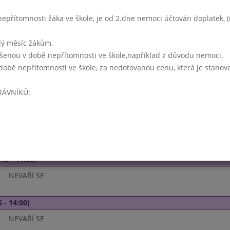
5 - 14:00)
přítomnosti žáka ve škole, je od 2.dne nemoci účtován doplatek, (r
NEVAŘÍ SE
lý měsíc žákům,
ášenou v době nepřítomnosti ve škole,například z důvodu nemoci.
15 - 14:00)
době nepřítomnosti ve škole, za nedotovanou cenu, která je stanov
NEVAŘÍ SE
RÁVNÍKŮ:
5 - 14:00)
NEVAŘÍ SE
Týden 11
15 - 14:00)
NEVAŘÍ SE
 - 14:00)
NEVAŘÍ SE