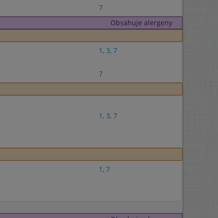
7
Obsahuje alergeny
1
,
3
,
7
7
1
,
3
,
7
1
,
7