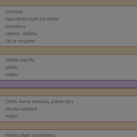
cizrnová
Ryba Mahi-mahi na másle
brambory
zelenin. obloha
čaj se sirupem
Sladké lupínky
jablko
mléko
Chléb, Rama máslová, plátek sýra
okurka salátová
mléko
hovězí vývar s pohankou