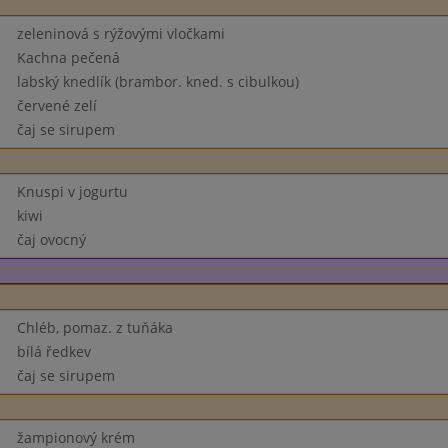
zeleninová s rýžovými vločkami
Kachna pečená
labský knedlík (brambor. kned. s cibulkou)
červené zelí
čaj se sirupem
Knuspi v jogurtu
kiwi
čaj ovocný
Chléb, pomaz. z tuňáka
bílá ředkev
čaj se sirupem
žampionový krém