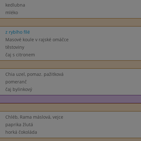
kedlubna
mléko
z rybího filé
Masové koule v rajské omáčce
těstoviny
čaj s citronem
Chia uzel, pomaz. pažitková
pomeranč
čaj bylinkový
Chléb, Rama máslová, vejce
paprika žlutá
horká čokoláda