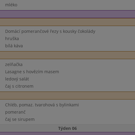
mléko
Domácí pomerančové řezy s kousky čokolády
hruška
bílá káva
zelňačka
Lasagne s hovězím masem
ledový salát
čaj s citronem
Chléb, pomaz. tvarohová s bylinkami
pomeranč
čaj se sirupem
Týden 06