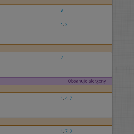
9
1
,
3
7
Obsahuje alergeny
1
,
4
,
7
1
,
7
,
9