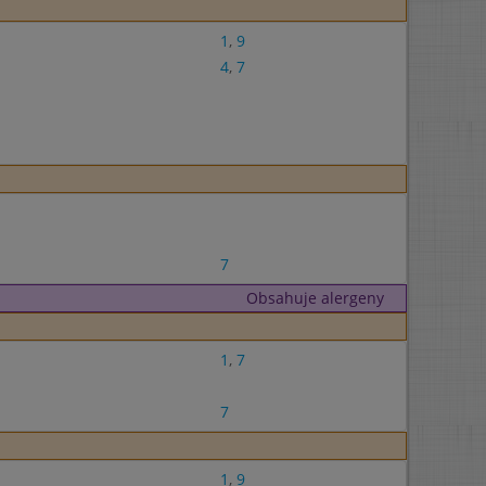
1
,
9
4
,
7
7
Obsahuje alergeny
1
,
7
7
1
,
9