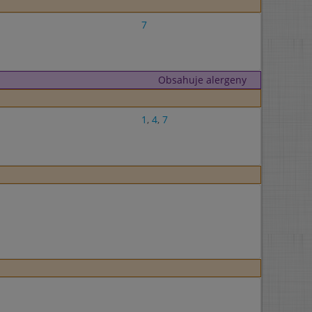
7
Obsahuje alergeny
1
,
4
,
7