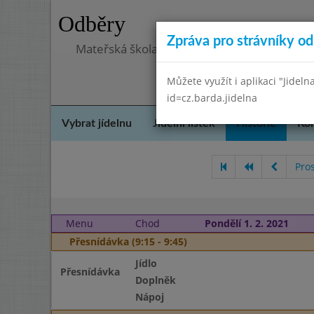
Odběry
Zpráva pro strávníky od 
Mateřská škola, Praha 5 - Barrandov, Lohni
Můžete využít i aplikaci "Jideln
id=cz.barda.jidelna
Vybrat jídelnu
Jídelní lístek
Historie
Kon
Pro
Menu
Chod
Pondělí 1. 2. 2021
Přesnídávka (9:15 - 9:45)
Jídlo
Přesnídávka
Doplněk
Nápoj