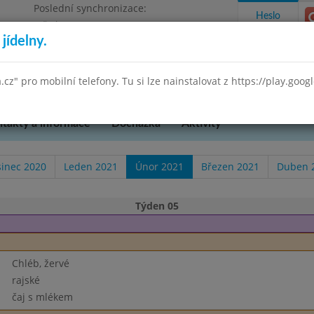
Poslední synchronizace:
Heslo
Středa 8.7.2026 18:35
jídelny.
ského 851, příspěvková organizace
a.cz" pro mobilní telefony. Tu si lze nainstalovat z https://play.goo
takty a informace
Docházka
Aktivity
sinec 2020
Leden 2021
Únor 2021
Březen 2021
Duben 
Týden 05
Chléb, žervé
rajské
čaj s mlékem