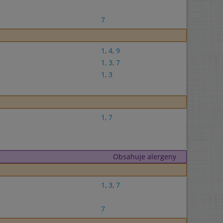
7
1
,
4
,
9
1
,
3
,
7
1
,
3
1
,
7
Obsahuje alergeny
1
,
3
,
7
7