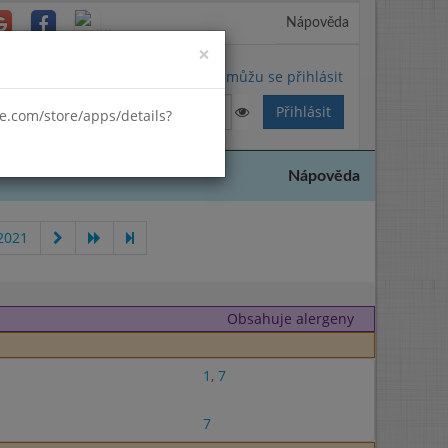
Nápověda
Close
×
Nemůžu se přihlásit
gle.com/store/apps/details?
Nápověda
2021
Obsahuje alergeny
1
,
7
7