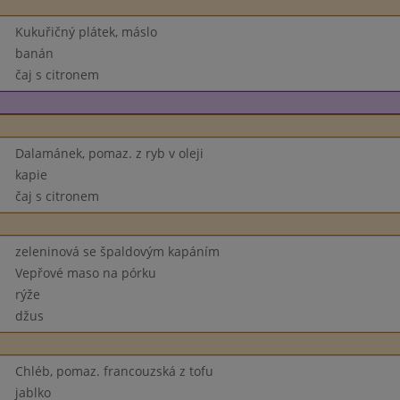
Kukuřičný plátek, máslo
banán
čaj s citronem
Dalamánek, pomaz. z ryb v oleji
kapie
čaj s citronem
zeleninová se špaldovým kapáním
Vepřové maso na pórku
rýže
džus
Chléb, pomaz. francouzská z tofu
jablko