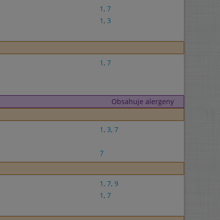
1
,
7
1
,
3
1
,
7
Obsahuje alergeny
1
,
3
,
7
7
1
,
7
,
9
1
,
7