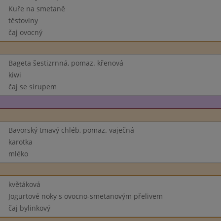
Kuře na smetaně
těstoviny
čaj ovocný
Bageta šestizrnná, pomaz. křenová
kiwi
čaj se sirupem
Bavorský tmavý chléb, pomaz. vaječná
karotka
mléko
květáková
Jogurtové noky s ovocno-smetanovým přelivem
čaj bylinkový