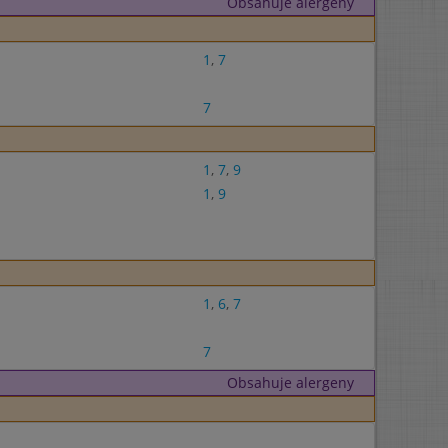
Obsahuje alergeny
1
,
7
7
1
,
7
,
9
1
,
9
1
,
6
,
7
7
Obsahuje alergeny