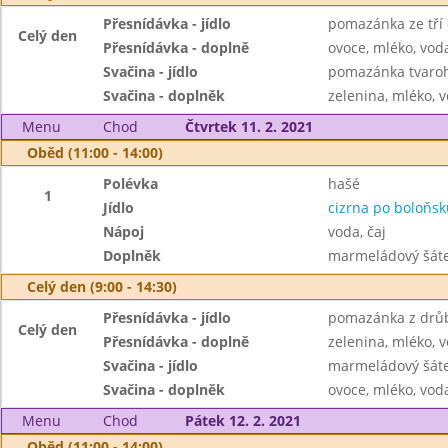
Přesnídávka - jídlo
pomazánka ze tří 
Celý den
Přesnídávka - doplně
ovoce, mléko, voda
Svačina - jídlo
pomazánka tvaroho
Svačina - doplněk
zelenina, mléko, v
Menu
Chod
Čtvrtek 11. 2. 2021
Oběd (11:00 - 14:00)
Polévka
hašé
1
Jídlo
cizrna po boloňsk
Nápoj
voda, čaj
Doplněk
marmeládový šát
Celý den (9:00 - 14:30)
Přesnídávka - jídlo
pomazánka z drůb
Celý den
Přesnídávka - doplně
zelenina, mléko, v
Svačina - jídlo
marmeládový šát
Svačina - doplněk
ovoce, mléko, voda
Menu
Chod
Pátek 12. 2. 2021
Oběd (11:00 - 14:00)