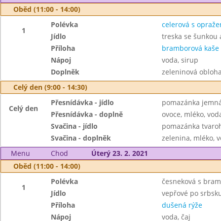
Oběd (11:00 - 14:00)
Polévka
celerová s opraž
1
Jídlo
treska se šunkou
Příloha
bramborová kaše
Nápoj
voda, sirup
Doplněk
zeleninová obloh
Celý den (9:00 - 14:30)
Přesnídávka - jídlo
pomazánka jemná 
Celý den
Přesnídávka - doplně
ovoce, mléko, voda
Svačina - jídlo
pomazánka tvaroho
Svačina - doplněk
zelenina, mléko, v
Menu
Chod
Úterý 23. 2. 2021
Oběd (11:00 - 14:00)
Polévka
česneková s bra
1
Jídlo
vepřové po srbsk
Příloha
dušená rýže
Nápoj
voda, čaj