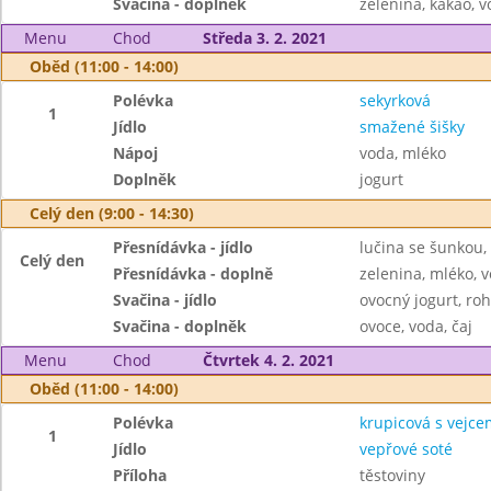
Svačina - doplněk
zelenina, kakao, v
Menu
Chod
Středa 3. 2. 2021
Oběd (11:00 - 14:00)
Polévka
sekyrková
1
Jídlo
smažené šišky
Nápoj
voda, mléko
Doplněk
jogurt
Celý den (9:00 - 14:30)
Přesnídávka - jídlo
lučina se šunkou,
Celý den
Přesnídávka - doplně
zelenina, mléko, v
Svačina - jídlo
ovocný jogurt, roh
Svačina - doplněk
ovoce, voda, čaj
Menu
Chod
Čtvrtek 4. 2. 2021
Oběd (11:00 - 14:00)
Polévka
krupicová s vejce
1
Jídlo
vepřové soté
Příloha
těstoviny