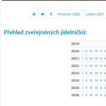
Prosinec 2020
Leden 2021
Přehled zveřejněných jídelníčků:
2019:
2020:
I
II
III
IV
V
V
2021:
I
II
III
IV
V
V
2022:
I
II
III
IV
V
V
2023:
I
II
III
IV
V
V
2024:
I
II
III
IV
V
V
2025:
I
II
III
IV
V
V
2026:
I
II
III
IV
V
V