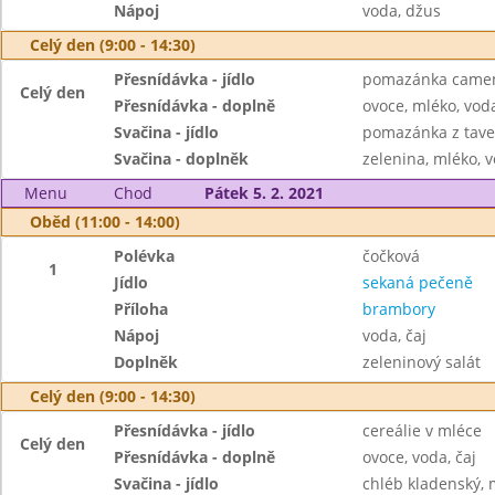
Nápoj
voda, džus
Celý den (9:00 - 14:30)
Přesnídávka - jídlo
pomazánka camemb
Celý den
Přesnídávka - doplně
ovoce, mléko, voda
Svačina - jídlo
pomazánka z taven
Svačina - doplněk
zelenina, mléko, v
Menu
Chod
Pátek 5. 2. 2021
Oběd (11:00 - 14:00)
Polévka
čočková
1
Jídlo
sekaná pečeně
Příloha
brambory
Nápoj
voda, čaj
Doplněk
zeleninový salát
Celý den (9:00 - 14:30)
Přesnídávka - jídlo
cereálie v mléce
Celý den
Přesnídávka - doplně
ovoce, voda, čaj
Svačina - jídlo
chléb kladenský, 