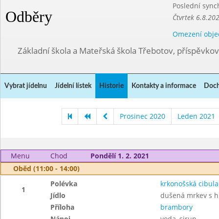
Poslední sync
Odběry
Čtvrtek 6.8.20
Omezení obje
Základní škola a Mateřská škola Třebotov, příspěvko
Vybrat jídelnu
Jídelní lístek
Historie
Kontakty a informace
Doch
Prosinec 2020
Leden 2021
Menu
Chod
Pondělí 1. 2. 2021
Oběd (11:00 - 14:00)
Polévka
krkonošská cibula
1
Jídlo
dušená mrkev s 
Příloha
brambory
Nápoj
voda, sirup