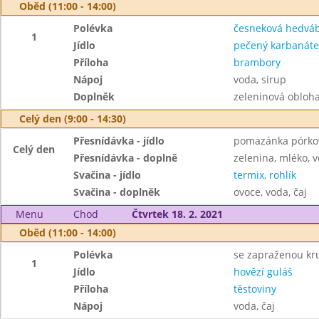
Oběd (11:00 - 14:00)
Polévka
česneková hedvá
1
Jídlo
pečený karbanáte
Příloha
brambory
Nápoj
voda, sirup
Doplněk
zeleninová obloha
Celý den (9:00 - 14:30)
Přesnídávka - jídlo
pomazánka pórkov
Celý den
Přesnídávka - doplně
zelenina, mléko, v
Svačina - jídlo
termix, rohlík
Svačina - doplněk
ovoce, voda, čaj
Menu
Chod
Čtvrtek 18. 2. 2021
Oběd (11:00 - 14:00)
Polévka
se zapraženou kru
1
Jídlo
hovězí guláš
Příloha
těstoviny
Nápoj
voda, čaj