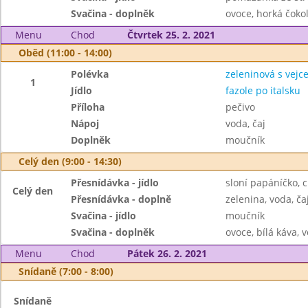
Svačina - doplněk
ovoce, horká čokol
Menu
Chod
Čtvrtek 25. 2. 2021
Oběd (11:00 - 14:00)
Polévka
zeleninová s vejc
1
Jídlo
fazole po italsku
Příloha
pečivo
Nápoj
voda, čaj
Doplněk
moučník
Celý den (9:00 - 14:30)
Přesnídávka - jídlo
sloní papáníčko, 
Celý den
Přesnídávka - doplně
zelenina, voda, ča
Svačina - jídlo
moučník
Svačina - doplněk
ovoce, bílá káva, v
Menu
Chod
Pátek 26. 2. 2021
Snídaně (7:00 - 8:00)
Snídaně