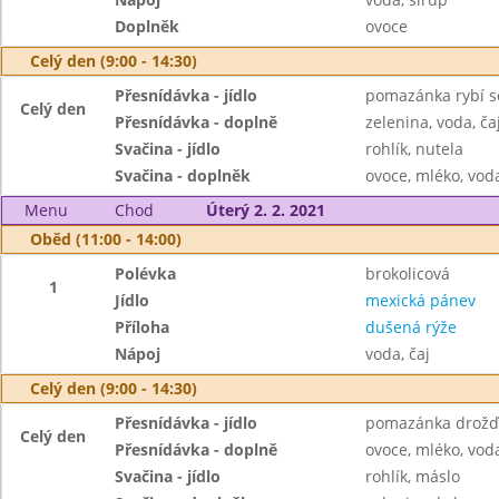
Doplněk
ovoce
Celý den (9:00 - 14:30)
Přesnídávka - jídlo
pomazánka rybí se
Celý den
Přesnídávka - doplně
zelenina, voda, ča
Svačina - jídlo
rohlík, nutela
Svačina - doplněk
ovoce, mléko, voda
Menu
Chod
Úterý 2. 2. 2021
Oběd (11:00 - 14:00)
Polévka
brokolicová
1
Jídlo
mexická pánev
Příloha
dušená rýže
Nápoj
voda, čaj
Celý den (9:00 - 14:30)
Přesnídávka - jídlo
pomazánka drožďo
Celý den
Přesnídávka - doplně
ovoce, mléko, voda
Svačina - jídlo
rohlík, máslo