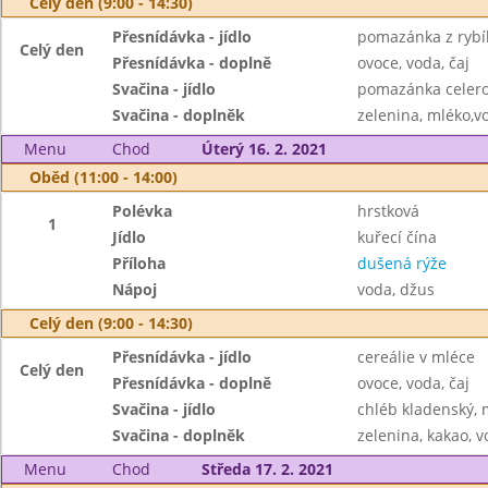
Celý den (9:00 - 14:30)
Přesnídávka - jídlo
pomazánka z rybíh
Celý den
Přesnídávka - doplně
ovoce, voda, čaj
Svačina - jídlo
pomazánka celero
Svačina - doplněk
zelenina, mléko,vo
Menu
Chod
Úterý 16. 2. 2021
Oběd (11:00 - 14:00)
Polévka
hrstková
1
Jídlo
kuřecí čína
Příloha
dušená rýže
Nápoj
voda, džus
Celý den (9:00 - 14:30)
Přesnídávka - jídlo
cereálie v mléce
Celý den
Přesnídávka - doplně
ovoce, voda, čaj
Svačina - jídlo
chléb kladenský, m
Svačina - doplněk
zelenina, kakao, v
Menu
Chod
Středa 17. 2. 2021