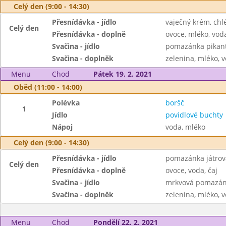
Celý den (9:00 - 14:30)
Přesnídávka - jídlo
vaječný krém, chl
Celý den
Přesnídávka - doplně
ovoce, mléko, voda
Svačina - jídlo
pomazánka pikantn
Svačina - doplněk
zelenina, mléko, v
Menu
Chod
Pátek 19. 2. 2021
Oběd (11:00 - 14:00)
Polévka
boršč
1
Jídlo
povidlové buchty
Nápoj
voda, mléko
Celý den (9:00 - 14:30)
Přesnídávka - jídlo
pomazánka játrov
Celý den
Přesnídávka - doplně
ovoce, voda, čaj
Svačina - jídlo
mrkvová pomazánk
Svačina - doplněk
zelenina, mléko, v
Menu
Chod
Pondělí 22. 2. 2021