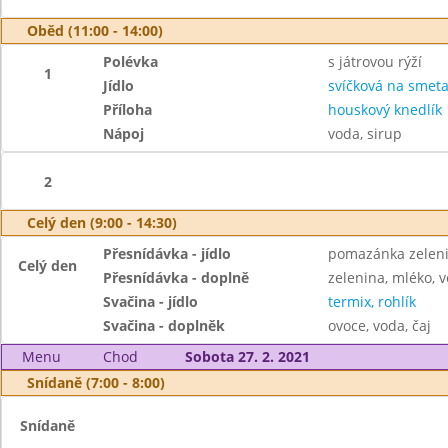
Oběd (11:00 - 14:00)
Polévka
s játrovou rýží
1
Jídlo
svíčková na smet
Příloha
houskový knedlík
Nápoj
voda, sirup
2
Celý den (9:00 - 14:30)
Přesnídávka - jídlo
pomazánka zeleni
Celý den
Přesnídávka - doplně
zelenina, mléko, v
Svačina - jídlo
termix, rohlík
Svačina - doplněk
ovoce, voda, čaj
Menu
Chod
Sobota 27. 2. 2021
Snídaně (7:00 - 8:00)
Snídaně