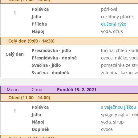
Polévka
pórková
1
Jídlo
rozlítaný ptáček
Příloha
dušená rýže
Nápoj
voda, džus
Celý den (9:00 - 14:30)
Přesnídávka - jídlo
lučina, chléb kla
Celý den
Přesnídávka - doplně
ovoce, mléko, voda
Svačina - jídlo
pomazánka ze str
Svačina - doplněk
zelenina, kakao, v
Menu
Chod
Pondělí 15. 2. 2021
Oběd (11:00 - 14:00)
Polévka
s vaječnou jíškou
1
Jídlo
špagety aglio - oli
Nápoj
voda, sirup
Doplněk
ovoce