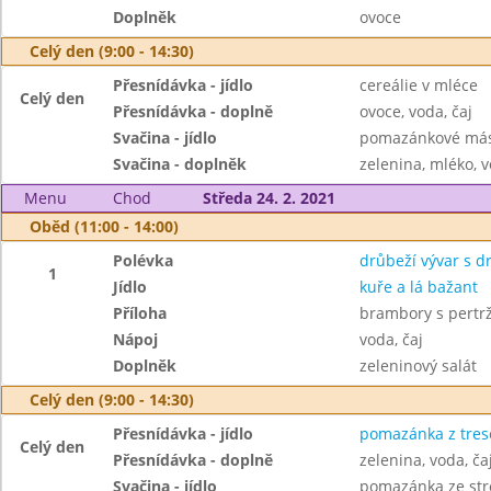
Doplněk
ovoce
Celý den (9:00 - 14:30)
Přesnídávka - jídlo
cereálie v mléce
Celý den
Přesnídávka - doplně
ovoce, voda, čaj
Svačina - jídlo
pomazánkové másl
Svačina - doplněk
zelenina, mléko, v
Menu
Chod
Středa 24. 2. 2021
Oběd (11:00 - 14:00)
Polévka
drůbeží vývar s 
1
Jídlo
kuře a lá bažant
Příloha
brambory s pertr
Nápoj
voda, čaj
Doplněk
zeleninový salát
Celý den (9:00 - 14:30)
Přesnídávka - jídlo
pomazánka z tresč
Celý den
Přesnídávka - doplně
zelenina, voda, ča
Svačina - jídlo
pomazánka ze str