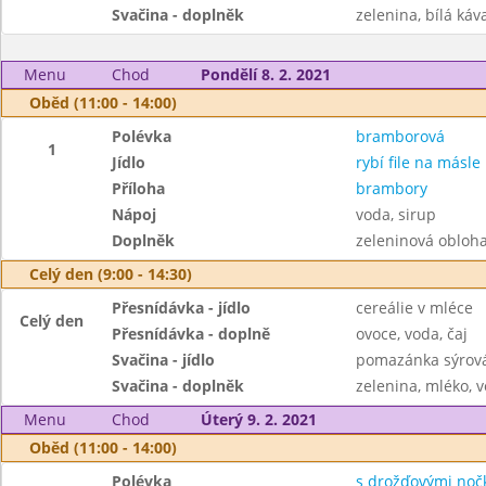
Svačina - doplněk
zelenina, bílá káva
Menu
Chod
Pondělí 8. 2. 2021
Oběd (11:00 - 14:00)
Polévka
bramborová
1
Jídlo
rybí file na másle
Příloha
brambory
Nápoj
voda, sirup
Doplněk
zeleninová obloh
Celý den (9:00 - 14:30)
Přesnídávka - jídlo
cereálie v mléce
Celý den
Přesnídávka - doplně
ovoce, voda, čaj
Svačina - jídlo
pomazánka sýrová 
Svačina - doplněk
zelenina, mléko, v
Menu
Chod
Úterý 9. 2. 2021
Oběd (11:00 - 14:00)
Polévka
s drožďovými noč