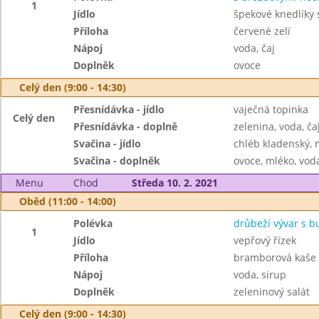
1
Jídlo
špekové knedlíky 
Příloha
červené zelí
Nápoj
voda, čaj
Doplněk
ovoce
Celý den (9:00 - 14:30)
Přesnídávka - jídlo
vaječná topinka
Celý den
Přesnídávka - doplně
zelenina, voda, ča
Svačina - jídlo
chléb kladenský,
Svačina - doplněk
ovoce, mléko, voda
Menu
Chod
Středa 10. 2. 2021
Oběd (11:00 - 14:00)
Polévka
drůbeží vývar s 
1
Jídlo
vepřový řízek
Příloha
bramborová kaše
Nápoj
voda, sirup
Doplněk
zeleninový salát
Celý den (9:00 - 14:30)