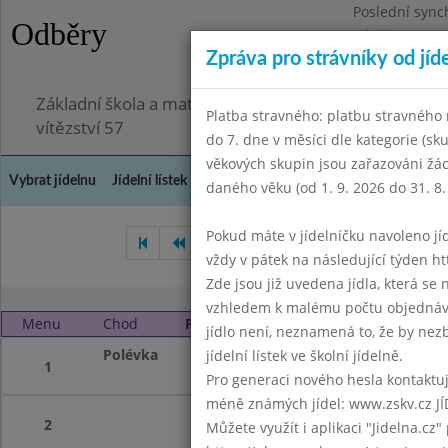
Poslední sync
Odběry
Pátek 3.7.2026
Zpráva pro strávníky od jíd
Omezení obje
Základní škola a mateřská škola Chodov, Praha 4, K
Platba stravného: platbu stravného n
vítězství 57
do 7. dne v měsíci dle kategorie (sk
věkových skupin jsou zařazováni žác
Vybrat jídelnu
Jídelní lístek
Historie
Kontakty a informace
Doch
daného věku (od 1. 9. 2026 do 31. 8.
Pokud máte v jídelníčku navoleno jídlo
Prosinec 2020
Leden 2021
vždy v pátek na následující týden htt
Zde jsou již uvedena jídla, která se
vzhledem k malému počtu objednávek
Menu
Chod
Pondělí 1. 2. 2021 (11:40 - 14:00)
jídlo není, neznamená to, že by nezby
Polévka
Ekolandia
jídelní lístek ve školní jídelně.
1
Pro generaci nového hesla kontaktujt
méně známých jídel: www.zskv.cz JÍ
2
Můžete využít i aplikaci "Jidelna.cz"