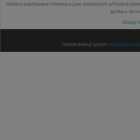
Veškeré publikované informace jsou vlastnictvím příslušné jídel
aplikace do n
Zásady 
Objednávkový systém
www.jidelna.c