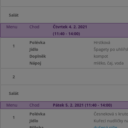
Salát
Menu
Chod
Čtvrtek 4. 2. 2021
(11:40 - 14:00)
Polévka
Hrstková
1
Jídlo
Špagety po uhlířs
Doplněk
kompot
Nápoj
mléko, čaj, voda
2
Salát
Menu
Chod
Pátek 5. 2. 2021 (11:40 - 14:00)
Polévka
Česneková s krut
1
Jídlo
Kuřecí nudličky 
Příloha
dušená rýže