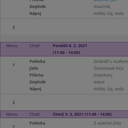
Doplněk
moučník
Nápoj
mléko, čaj, voda
2
Menu
Chod
Pondělí 8. 2. 2021
(11:40 - 14:00)
Polévka
Drůbeží s nudlem
1
Jídlo
Zeleninové lečo
Příloha
brambory
Doplněk
ovoce
Nápoj
mléko, čaj, voda
2
Menu
Chod
Úterý 9. 2. 2021 (11:40 - 14:00)
Polévka
Z vaječné jíšky
1