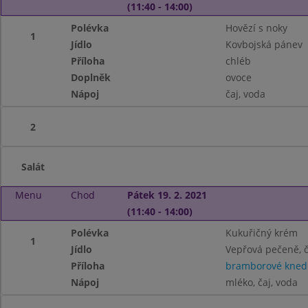
(11:40 - 14:00)
Polévka
Hovězí s noky
1
Jídlo
Kovbojská pánev
Příloha
chléb
Doplněk
ovoce
Nápoj
čaj, voda
2
Salát
Menu
Chod
Pátek 19. 2. 2021
(11:40 - 14:00)
Polévka
Kukuřičný krém
1
Jídlo
Vepřová pečeně, č
Příloha
bramborové knedl
Nápoj
mléko, čaj, voda