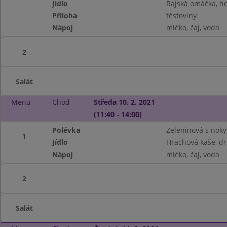
Jídlo
Rajská omáčka, h
Příloha
těstoviny
Nápoj
mléko, čaj, voda
2
Salát
Menu
Chod
Středa 10. 2. 2021
(11:40 - 14:00)
Polévka
Zeleninová s noky
1
Jídlo
Hrachová kaše, dr
Nápoj
mléko, čaj, voda
2
Salát