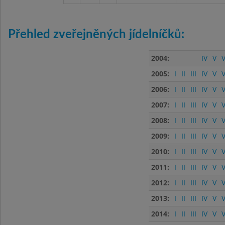
Přehled zveřejněných jídelníčků:
2004:
IV
V
V
2005:
I
II
III
IV
V
V
2006:
I
II
III
IV
V
V
2007:
I
II
III
IV
V
V
2008:
I
II
III
IV
V
V
2009:
I
II
III
IV
V
V
2010:
I
II
III
IV
V
V
2011:
I
II
III
IV
V
V
2012:
I
II
III
IV
V
V
2013:
I
II
III
IV
V
V
2014:
I
II
III
IV
V
V