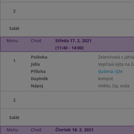
2
Salát
Menu
Chod
Středa 17. 2. 2021
(11:40 - 14:00)
Polévka
Zelenínová s jáhl
1
Jídlo
Vepřová kýta na 
Příloha
dušená rýže
Doplněk
kompot
Nápoj
mléko, čaj, voda
2
Salát
Menu
Chod
Čtvrtek 18. 2. 2021