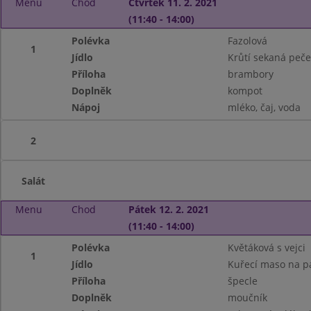
Menu
Chod
Čtvrtek 11. 2. 2021
(11:40 - 14:00)
Polévka
Fazolová
1
Jídlo
Krůtí sekaná peč
Příloha
brambory
Doplněk
kompot
Nápoj
mléko, čaj, voda
2
Salát
Menu
Chod
Pátek 12. 2. 2021
(11:40 - 14:00)
Polévka
Květáková s vejci
1
Jídlo
Kuřecí maso na p
Příloha
špecle
Doplněk
moučník