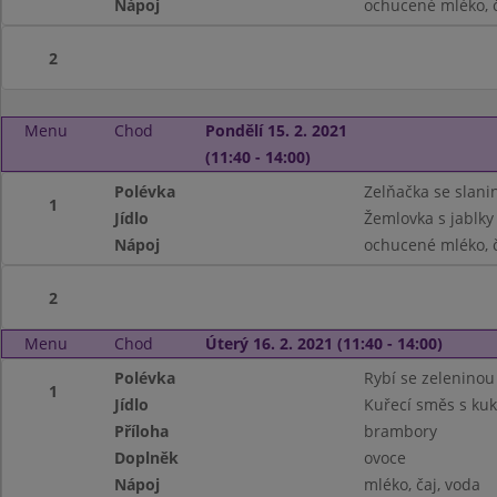
Nápoj
ochucené mléko, č
2
Menu
Chod
Pondělí 15. 2. 2021
(11:40 - 14:00)
Polévka
Zelňačka se slani
1
Jídlo
Žemlovka s jablky
Nápoj
ochucené mléko, č
2
Menu
Chod
Úterý 16. 2. 2021 (11:40 - 14:00)
Polévka
Rybí se zeleninou
1
Jídlo
Kuřecí směs s kuk
Příloha
brambory
Doplněk
ovoce
Nápoj
mléko, čaj, voda