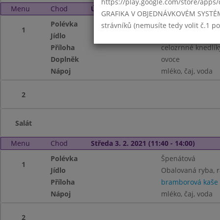
https://play.google.com/store/apps/
Menu
Chod
Úterý 2. 2. 2021 (11:40 - 14:00)
GRAFIKA V OBJEDNÁVKOVÉM SYSTÉMU -
Polévka
Se sójovými klíčky
strávníků (nemusíte tedy volit č.1 
1
Jídlo
Frankfurtská vep
Příloha
celozrnné knedlík
Doplněk
ovoce
Nápoj
mléko, čaj, voda
2
Salát
Menu
Chod
Středa 3. 2. 2021 (11:40 - 14:00)
Polévka
Špenátová
1
Jídlo
Obalovaná ryba, r
Příloha
bramborová kaše
Nápoj
mléko, čaj, voda
2