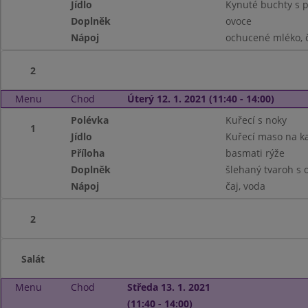
Jídlo
Kynuté buchty s p
Doplněk
ovoce
Nápoj
ochucené mléko, č
2
Menu
Chod
Úterý 12. 1. 2021 (11:40 - 14:00)
Polévka
Kuřecí s noky
1
Jídlo
Kuřecí maso na k
Příloha
basmati rýže
Doplněk
šlehaný tvaroh s
Nápoj
čaj, voda
2
Salát
Menu
Chod
Středa 13. 1. 2021
(11:40 - 14:00)