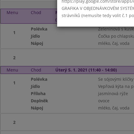
https://play.google.com/store/apps/
GRAFIKA V OBJEDNÁVKOVÉM SYSTÉMU -
Menu
Chod
Pondělí 4. 1. 2021
strávníků (nemusíte tedy volit č.1 
(11:40 - 14:00)
Polévka
Zeleninová s kus
1
Jídlo
Čočka po chlapsku
Nápoj
mléko, čaj, voda
2
Menu
Chod
Úterý 5. 1. 2021 (11:40 - 14:00)
Polévka
Se sójovými klíčky
1
Jídlo
Vepřová kýta na 
Příloha
jasmínová rýže
Doplněk
ovoce
Nápoj
mléko, čaj, voda
2