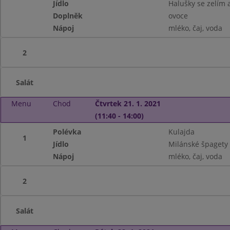
Jídlo
Halušky se zelím 
Doplněk
ovoce
Nápoj
mléko, čaj, voda
2
Salát
Menu
Chod
Čtvrtek 21. 1. 2021
(11:40 - 14:00)
Polévka
Kulajda
1
Jídlo
Milánské špagety
Nápoj
mléko, čaj, voda
2
Salát