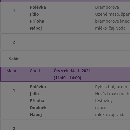
Polévka
Bramborová
1
Jídlo
Uzené maso, špen
Příloha
bramborové knedl
Nápoj
mléko, čaj, voda
2
Salát
Menu
Chod
Čtvrtek 14. 1. 2021
(11:40 - 14:00)
Polévka
Rybí s bulgurem
1
Jídlo
Hovězí maso na 
Příloha
těstoviny
Doplněk
ovoce
Nápoj
mléko, čaj, voda
2