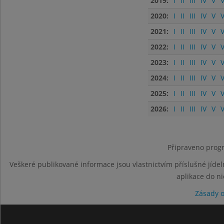
2019:
I
II
III
IV
V
V
2020:
I
II
III
IV
V
V
2021:
I
II
III
IV
V
V
2022:
I
II
III
IV
V
V
2023:
I
II
III
IV
V
V
2024:
I
II
III
IV
V
V
2025:
I
II
III
IV
V
V
2026:
I
II
III
IV
V
V
Připraveno progr
Veškeré publikované informace jsou vlastnictvím příslušné jídel
aplikace do n
Zásady 