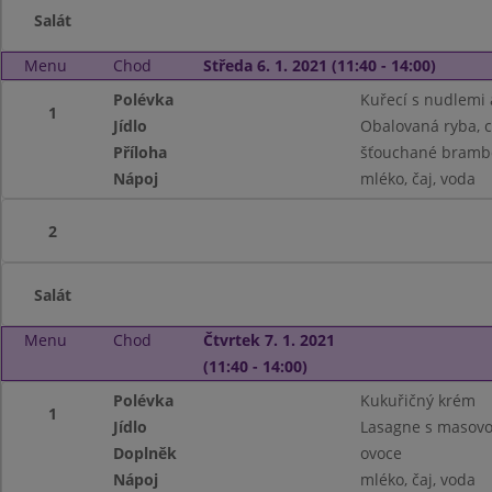
Salát
Menu
Chod
Středa 6. 1. 2021 (11:40 - 14:00)
Polévka
Kuřecí s nudlemi 
1
Jídlo
Obalovaná ryba, c
Příloha
šťouchané bramb
Nápoj
mléko, čaj, voda
2
Salát
Menu
Chod
Čtvrtek 7. 1. 2021
(11:40 - 14:00)
Polévka
Kukuřičný krém
1
Jídlo
Lasagne s masovo
Doplněk
ovoce
Nápoj
mléko, čaj, voda