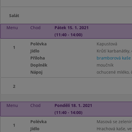
Salát
Menu
Chod
Pátek 15. 1. 2021
(11:40 - 14:00)
Polévka
Kapustová
1
Jídlo
Krůtí karbanátky,
Příloha
bramborová kaše
Doplněk
moučník
Nápoj
ochucené mléko, č
2
Menu
Chod
Pondělí 18. 1. 2021
(11:40 - 14:00)
Polévka
Masová se zeleni
1
Jídlo
Hrachová kaše, ve