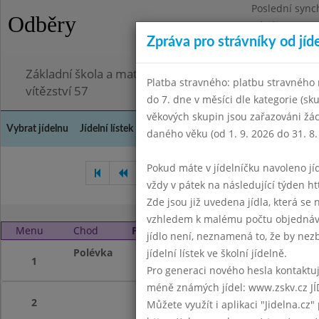
Poslední sync
Odběry
Pátek 3.7.2026
Zpráva pro strávníky od jíd
Omezení obje
Základní škola a mateřská škola Chodov, Praha 4, K
Platba stravného: platbu stravného n
vítězství 57
do 7. dne v měsíci dle kategorie (sk
věkových skupin jsou zařazováni žác
Vybrat jídelnu
Jídelní lístek
Historie
Kontakty a informace
Doch
daného věku (od 1. 9. 2026 do 31. 8.
Pokud máte v jídelníčku navoleno jídlo
Listopad 2020
Prosinec 202
vždy v pátek na následující týden htt
Zde jsou již uvedena jídla, která se
vzhledem k malému počtu objednávek
Menu
Chod
Pátek 1. 1. 2021 (11:40 - 14:00)
jídlo není, neznamená to, že by nezby
Polévka
Nový rok
jídelní lístek ve školní jídelně.
1
Pro generaci nového hesla kontaktujt
méně známých jídel: www.zskv.cz JÍ
2
Můžete využít i aplikaci "Jidelna.cz"