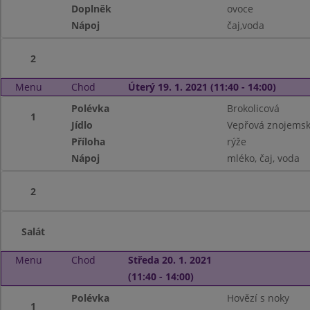
Doplněk
ovoce
Nápoj
čaj,voda
2
Menu
Chod
Úterý 19. 1. 2021 (11:40 - 14:00)
Polévka
Brokolicová
1
Jídlo
Vepřová znojems
Příloha
rýže
Nápoj
mléko, čaj, voda
2
Salát
Menu
Chod
Středa 20. 1. 2021
(11:40 - 14:00)
Polévka
Hovězí s noky
1