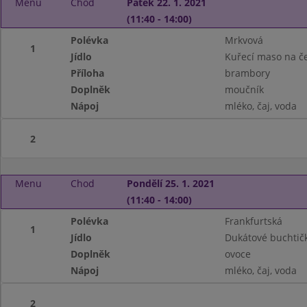
Menu
Chod
Pátek 22. 1. 2021
(11:40 - 14:00)
Polévka
Mrkvová
1
Jídlo
Kuřecí maso na č
Příloha
brambory
Doplněk
moučník
Nápoj
mléko, čaj, voda
2
Menu
Chod
Pondělí 25. 1. 2021
(11:40 - 14:00)
Polévka
Frankfurtská
1
Jídlo
Dukátové buchtič
Doplněk
ovoce
Nápoj
mléko, čaj, voda
2