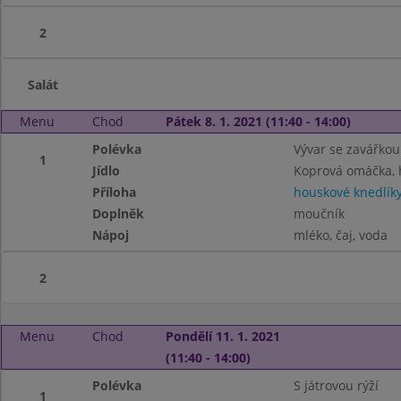
2
Salát
Menu
Chod
Pátek 8. 1. 2021 (11:40 - 14:00)
Polévka
Vývar se zavářkou
1
Jídlo
Koprová omáčka, 
Příloha
houskové knedlík
Doplněk
moučník
Nápoj
mléko, čaj, voda
2
Menu
Chod
Pondělí 11. 1. 2021
(11:40 - 14:00)
Polévka
S játrovou rýží
1