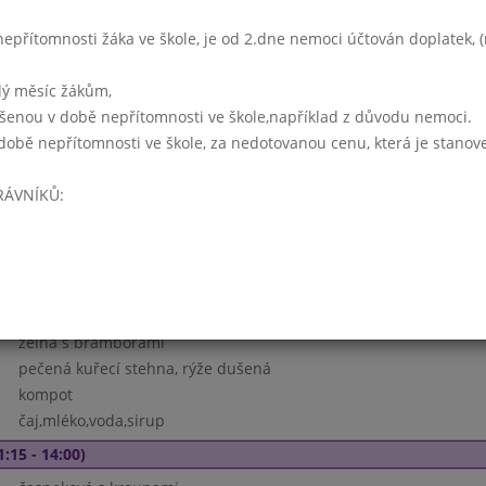
15 - 14:00)
přítomnosti žáka ve škole, je od 2.dne nemoci účtován doplatek, (r
rybí
sekaná pečeně, bramborová kaše
lý měsíc žákům,
salát z kyselého zelí
ášenou v době nepřítomnosti ve škole,například z důvodu nemoci.
mléko s příchutí, čaj,voda,sirup
době nepřítomnosti ve škole, za nedotovanou cenu, která je stanov
 - 14:00)
RÁVNÍKŮ:
luštěninová (z bílé fazole)
špenát,vepřové výpečky,bramborový knedlík
jablko
čaj,voda,sirup
5 - 14:00)
zelná s bramborami
pečená kuřecí stehna, rýže dušená
kompot
čaj,mléko,voda,sirup
1:15 - 14:00)