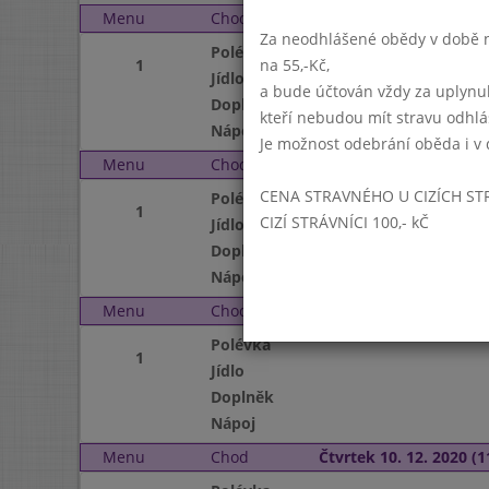
Menu
Chod
Pondělí 7. 12. 2020 (11:
Za neodhlášené obědy v době ne
Polévka
1
na 55,-Kč,
Jídlo
a bude účtován vždy za uplynu
Doplněk
kteří nebudou mít stravu odhl
Nápoj
Je možnost odebrání oběda i v 
Menu
Chod
Úterý 8. 12. 2020 (11:15
CENA STRAVNÉHO U CIZÍCH ST
Polévka
1
CIZÍ STRÁVNÍCI 100,- kČ
Jídlo
Doplněk
Nápoj
Menu
Chod
Středa 9. 12. 2020 (11:1
Polévka
1
Jídlo
Doplněk
Nápoj
Menu
Chod
Čtvrtek 10. 12. 2020 (1