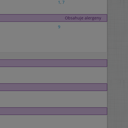
1
,
7
Obsahuje alergeny
9