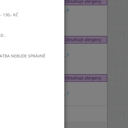
Obsahuje alergeny
1
,
7
,
9
 130,- KČ
1
,
7
D ,
Obsahuje alergeny
9
1
,
3
,
7
PLATBA NEBUDE SPRÁVNĚ
7
Obsahuje alergeny
1
1
,
3
,
7
7
1
,
9