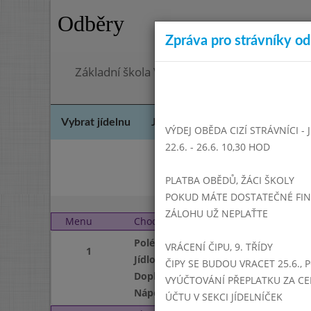
Odběry
Zpráva pro strávníky od 
Základní škola Vrbno pod Pradědem, okres 
Vybrat jídelnu
Jídelní lístek
Historie
Kon
VÝDEJ OBĚDA CIZÍ STRÁVNÍCI -
22.6. - 26.6. 10,30 HOD
Říj
PLATBA OBĚDŮ, ŽÁCI ŠKOLY
POKUD MÁTE DOSTATEČNÉ FINAN
ZÁLOHU UŽ NEPLAŤTE
Menu
Chod
Úterý 1. 12. 2020 (11:15
Polévka
VRÁCENÍ ČIPU, 9. TŘÍDY
1
Jídlo
ČIPY SE BUDOU VRACET 25.6., 
Doplněk
VYÚČTOVÁNÍ PŘEPLATKU ZA CE
Nápoj
ÚČTU V SEKCI JÍDELNÍČEK