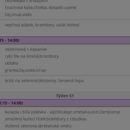
česneková s kroupami
hrachová kaše,chleba, dospělí-uzené
čaj,sirup,voda
vepřový plátek, brambory, salát ledový
15 - 14:00)
zeleninová s kapáním
rybí file na kmíně,brambory
obloha
granko,čaj,voda,sirup
krůtí na zelenině,těstoviny, červená řepa
Týden 51
1:15 - 14:00)
kulajda ( bílá polévka - vajíčko,kopr,smetana,ocet,žampiony)
smažený kuřecí řízek,brambory s cibulkou
dušená zelenina (bretaňská směs)