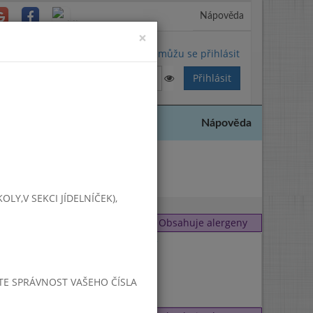
Nápověda
Close
×
Nemůžu se přihlásit
Nápověda
2021
Y,V SEKCI JÍDELNÍČEK),
Obsahuje alergeny
1
,
7
1
JTE SPRÁVNOST VAŠEHO ČÍSLA