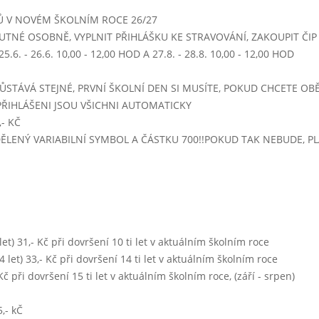
5 - 14:00)
Ů V NOVÉM ŠKOLNÍM ROCE 26/27
kmínová s těstovinami (vývar slepičí)
UTNÉ OSOBNĚ, VYPLNIT PŘIHLÁŠKU KE STRAVOVÁNÍ, ZAKOUPIT ČIP -
vepřová plec v mrkvi, brambory
.6. - 26.6. 10,00 - 12,00 HOD A 27.8. - 28.8. 10,00 - 12,00 HOD
ovoce
voda,koncentrát
ŮSTÁVÁ STEJNÉ, PRVNÍ ŠKOLNÍ DEN SI MUSÍTE, POKUD CHCETE OBĚ
15 - 14:00)
PŘIHLÁŠENI JSOU VŠICHNI AUTOMATICKY
kachní se zeleninou
- KČ
zapečené těstoviny s mletým masem
IDĚLENÝ VARIABILNÍ SYMBOL A ČÁSTKU 700!!POKUD TAK NEBUDE, 
salát z bílého zelí s jablky a křenem
ochucené mléko,čaj,sirup,voda
5 - 14:00)
čočková s kyselým zelím
české buchty - tvaroh/povidla/džem
0 let) 31,- Kč při dovršení 10 ti let v aktuálním školním roce
granko,čaj,voda,sirup
 14 let) 33,- Kč při dovršení 14 ti let v aktuálním školním roce
- Kč při dovršení 15 ti let v aktuálním školním roce, (září - srpen)
vepřové rizoto, sterilovaný okurek
,- kČ
Týden 50