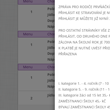
Menu
Chod
Středa 2. 12. 2020 (11:1
ZPRÁVA PRO RODIČE PRVŇÁČK
Polévka
1
PŘIHLÁSIT KE STRAVOVÁNÍ JE N
Jídlo
PŘIHLÁSIT JE MŮŽETE JIŽ NYNÍ! 25
Doplněk
Nápoj
PRO OSTATNÍ STRÁVNÍKY VŠE Z
Menu
Chod
Čtvrtek 3. 12. 2020 (11:
PŘIHLÁSIT, OD DRUHÉHO DNE 
Polévka
ZÁLOHA NA ŠKOLNÍ ROK JE 700,
1
Jídlo
K PLATBĚ JE NUTNÉ UVÉST PŘ
Doplněk
PŘIŘAZENA
Nápoj
Menu
Chod
Pátek 4. 12. 2020 (11:1
Polévka
1
Jídlo
I. kategorie 1. - 4. ročník (7 - 1
Nápoj
II. kategorie 5. - 9. ročník (11 -
Jídlo
III. kategorie žáci od 15 let 35,
2
ZAMĚSTNANCI ŠKOLY 45,- kČ
BÝVALÍ ZAMĚSTNANCI ŠKOLY 45