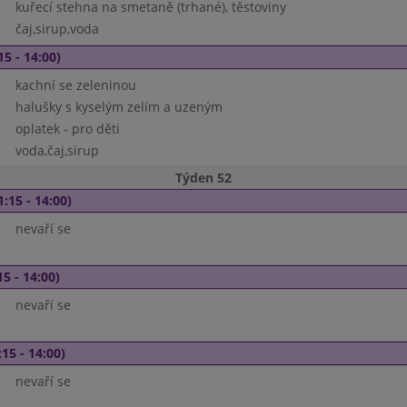
kuřecí stehna na smetaně (trhané), těstoviny
čaj,sirup,voda
15 - 14:00)
kachní se zeleninou
halušky s kyselým zelím a uzeným
oplatek - pro děti
voda,čaj,sirup
Týden 52
1:15 - 14:00)
nevaří se
15 - 14:00)
nevaří se
15 - 14:00)
nevaří se