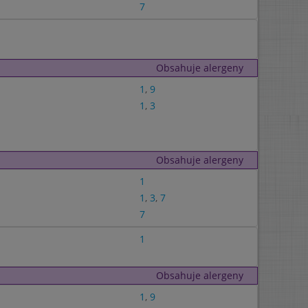
7
Obsahuje alergeny
1
,
9
1
,
3
Obsahuje alergeny
1
1
,
3
,
7
7
1
Obsahuje alergeny
1
,
9