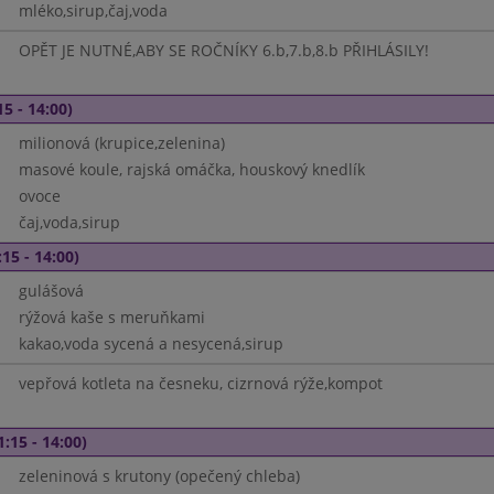
mléko,sirup,čaj,voda
OPĚT JE NUTNÉ,ABY SE ROČNÍKY 6.b,7.b,8.b PŘIHLÁSILY!
15 - 14:00)
milionová (krupice,zelenina)
masové koule, rajská omáčka, houskový knedlík
ovoce
čaj,voda,sirup
15 - 14:00)
gulášová
rýžová kaše s meruňkami
kakao,voda sycená a nesycená,sirup
vepřová kotleta na česneku, cizrnová rýže,kompot
1:15 - 14:00)
zeleninová s krutony (opečený chleba)