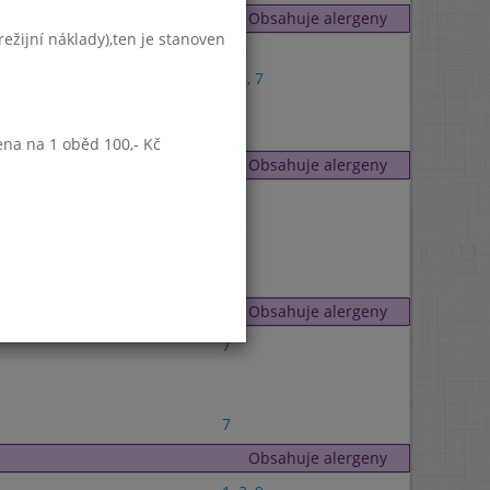
Obsahuje alergeny
ežijní náklady),ten je stanoven
4
,
9
1
,
3
,
7
7
ena na 1 oběd 100,- Kč
Obsahuje alergeny
1
1
,
3
Obsahuje alergeny
7
7
Obsahuje alergeny