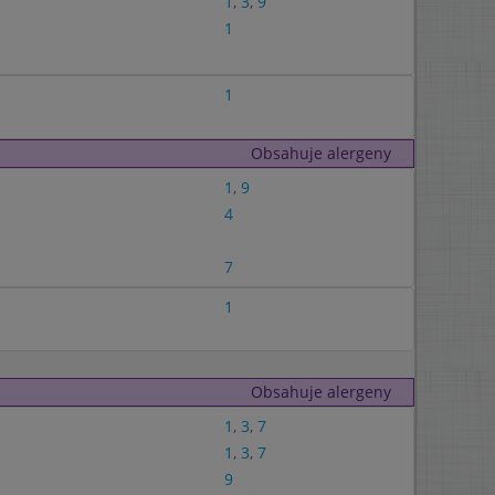
1
,
3
,
9
1
1
Obsahuje alergeny
1
,
9
4
7
1
Obsahuje alergeny
1
,
3
,
7
1
,
3
,
7
9