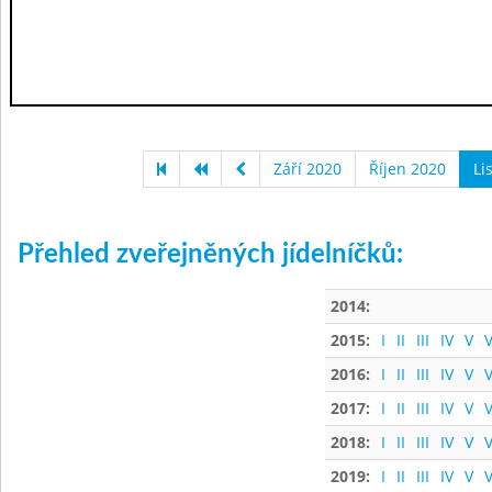
Září 2020
Říjen 2020
Li
Přehled zveřejněných jídelníčků:
2014:
2015:
I
II
III
IV
V
V
2016:
I
II
III
IV
V
V
2017:
I
II
III
IV
V
V
2018:
I
II
III
IV
V
V
2019:
I
II
III
IV
V
V