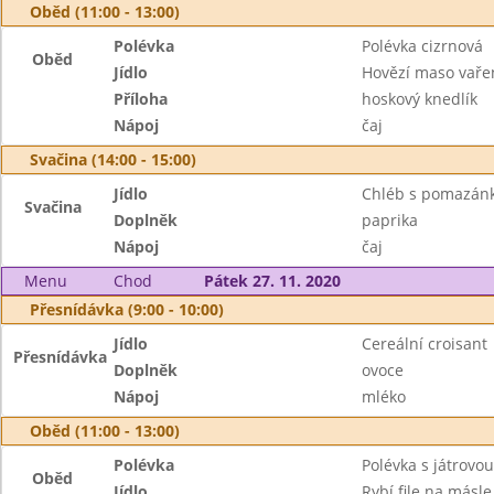
Oběd (11:00 - 13:00)
Polévka
Polévka cizrnová
Oběd
Jídlo
Hovězí maso vaře
Příloha
hoskový knedlík
Nápoj
čaj
Svačina (14:00 - 15:00)
Jídlo
Chléb s pomazánk
Svačina
Doplněk
paprika
Nápoj
čaj
Menu
Chod
Pátek 27. 11. 2020
Přesnídávka (9:00 - 10:00)
Jídlo
Cereální croisant
Přesnídávka
Doplněk
ovoce
Nápoj
mléko
Oběd (11:00 - 13:00)
Polévka
Polévka s játrovou
Oběd
Jídlo
Rybí file na másle