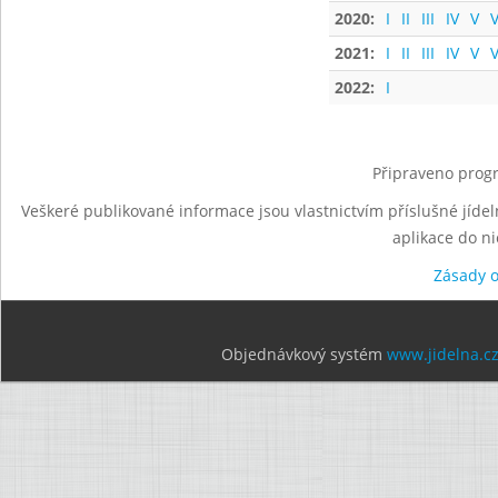
2020:
I
II
III
IV
V
V
2021:
I
II
III
IV
V
V
2022:
I
Připraveno progr
Veškeré publikované informace jsou vlastnictvím příslušné jídel
aplikace do n
Zásady 
Objednávkový systém
www.jidelna.c