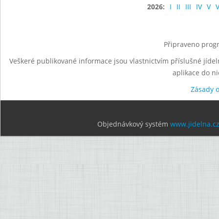
2026:
I
II
III
IV
V
V
Připraveno progr
Veškeré publikované informace jsou vlastnictvím příslušné jídel
aplikace do n
Zásady 
Objednávkový systém
www.jidelna.c