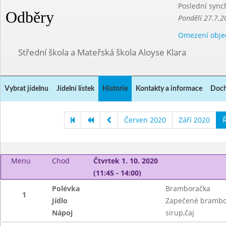
Poslední sync
Odběry
Pondělí 27.7.2
Omezení obje
Střední škola a Mateřská škola Aloyse Klara
Vybrat jídelnu
Jídelní lístek
Historie
Kontakty a informace
Doch
Červen 2020
Září 2020
Ř
Menu
Chod
Čtvrtek 1. 10. 2020
(11:45 - 14:00)
Polévka
Bramboračka
1
Jídlo
Zapečené brambor
Nápoj
sirup,čaj