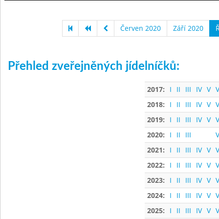
Červen 2020
Září 2020
Ř
Přehled zveřejněných jídelníčků:
2017:
I
II
III
IV
V
V
2018:
I
II
III
IV
V
V
2019:
I
II
III
IV
V
V
2020:
I
II
III
V
2021:
I
II
III
IV
V
V
2022:
I
II
III
IV
V
V
2023:
I
II
III
IV
V
V
2024:
I
II
III
IV
V
V
2025:
I
II
III
IV
V
V