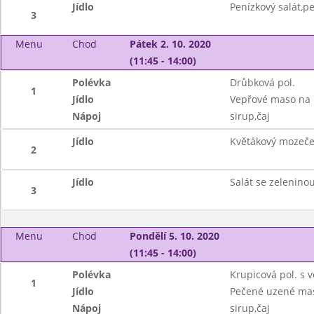
Jídlo
Penízkový salát,pe
3
Menu
Chod
Pátek 2. 10. 2020
(11:45 - 14:00)
Polévka
Drůbková pol.
1
Jídlo
Vepřové maso na 
Nápoj
sirup,čaj
Jídlo
Květákový mozeč
2
Jídlo
Salát se zelenin
3
Menu
Chod
Pondělí 5. 10. 2020
(11:45 - 14:00)
Polévka
Krupicová pol. s 
1
Jídlo
Pečené uzené mas
Nápoj
sirup,čaj