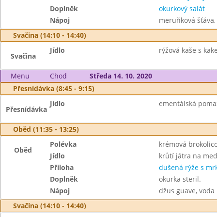
Doplněk
okurkový salát
Nápoj
meruňková šťáva,
Svačina (14:10 - 14:40)
Jídlo
rýžová kaše s kak
Svačina
Menu
Chod
Středa 14. 10. 2020
Přesnídávka (8:45 - 9:15)
Jídlo
ementálská pomazá
Přesnídávka
Oběd (11:35 - 13:25)
Polévka
krémová brokolic
Oběd
Jídlo
krůtí játra na med
Příloha
dušená rýže s mr
Doplněk
okurka steril.
Nápoj
džus guave, voda
Svačina (14:10 - 14:40)