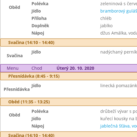
Polévka
zeleninová s čer
Oběd
Jídlo
bramborový gulá
Příloha
chléb
Doplněk
jablko
Nápoj
džus Amálka, vod
Svačina (14:10 - 14:40)
Jídlo
nadýchaný perník
Svačina
Menu
Chod
Úterý 20. 10. 2020
Přesnídávka (8:45 - 9:15)
Jídlo
linecká pomazánka
Přesnídávka
Oběd (11:35 - 13:25)
Polévka
drůbeží vývar s 
Oběd
Jídlo
kuřecí kousky na 
Nápoj
jablečná šťáva, v
Svačina (14:10 - 14:40)