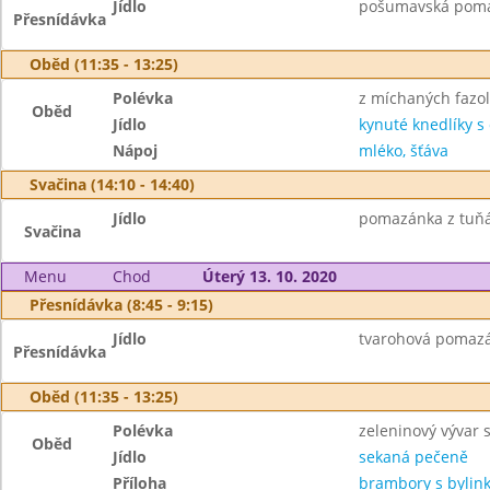
Jídlo
pošumavská pomazá
Přesnídávka
Oběd (11:35 - 13:25)
Polévka
z míchaných fazol
Oběd
Jídlo
kynuté knedlíky 
Nápoj
mléko, šťáva
Svačina (14:10 - 14:40)
Jídlo
pomazánka z tuňák
Svačina
Menu
Chod
Úterý 13. 10. 2020
Přesnídávka (8:45 - 9:15)
Jídlo
tvarohová pomazán
Přesnídávka
Oběd (11:35 - 13:25)
Polévka
zeleninový vývar 
Oběd
Jídlo
sekaná pečeně
Příloha
brambory s byli