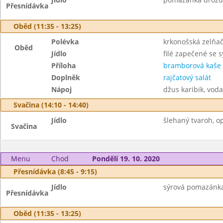
Přesnídávka
Oběd (11:35 - 13:25)
Polévka
krkonošská zelňa
Oběd
Jídlo
filé zapečené se 
Příloha
bramborová kaše
Doplněk
rajčatový salát
Nápoj
džus karibik, voda
Svačina (14:10 - 14:40)
Jídlo
šlehaný tvaroh, op
Svačina
Menu
Chod
Pondělí 19. 10. 2020
Přesnídávka (8:45 - 9:15)
Jídlo
sýrová pomazánka 
Přesnídávka
Oběd (11:35 - 13:25)