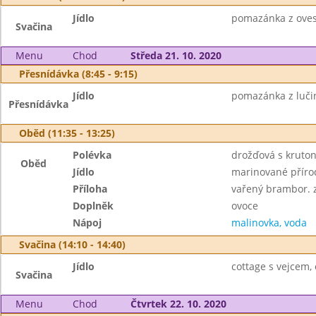
Jídlo
pomazánka z ovesn
Svačina
Menu
Chod
Středa 21. 10. 2020
Přesnídávka (8:45 - 9:15)
Jídlo
pomazánka z lučin
Přesnídávka
Oběd (11:35 - 13:25)
Polévka
drožďová s kruto
Oběd
Jídlo
marinované přírod
Příloha
vařený brambor. 
Doplněk
ovoce
Nápoj
malinovka, voda
Svačina (14:10 - 14:40)
Jídlo
cottage s vejcem, 
Svačina
Menu
Chod
Čtvrtek 22. 10. 2020