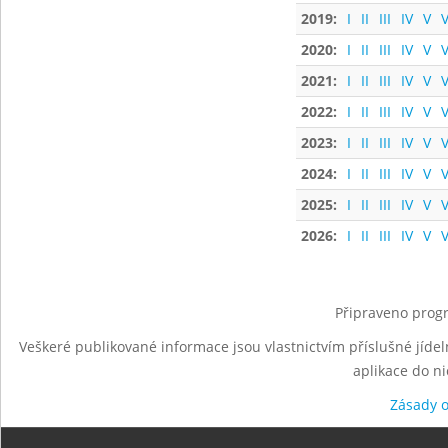
2019:
I
II
III
IV
V
V
2020:
I
II
III
IV
V
V
2021:
I
II
III
IV
V
V
2022:
I
II
III
IV
V
V
2023:
I
II
III
IV
V
V
2024:
I
II
III
IV
V
V
2025:
I
II
III
IV
V
V
2026:
I
II
III
IV
V
V
Připraveno progr
Veškeré publikované informace jsou vlastnictvím příslušné jídel
aplikace do n
Zásady 