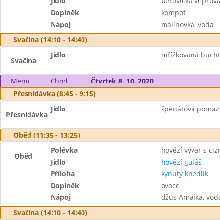
Jídlo
béřovická vepřová 
Doplněk
kompot
Nápoj
malinovka ,voda
Svačina (14:10 - 14:40)
Jídlo
mřížkovaná buchta
Svačina
Menu
Chod
Čtvrtek 8. 10. 2020
Přesnídávka (8:45 - 9:15)
Jídlo
špenátová pomazán
Přesnídávka
Oběd (11:35 - 13:25)
Polévka
hovězí vývar s ci
Oběd
Jídlo
hovězí guláš
Příloha
kynutý knedlík
Doplněk
ovoce
Nápoj
džus Amálka, vod
Svačina (14:10 - 14:40)