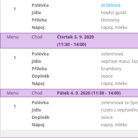
Polévka
drůbková
1
Jídlo
hovězí guláš
Příloha
těstoviny
Nápoj
nápoj, mléko
Menu
Chod
Čtvrtek 3. 9. 2020
(11:30 - 14:00)
Polévka
zeleninová
1
Jídlo
vepřové maso, faz
Příloha
brambory
Doplněk
ovoce
Nápoj
nápoj, mléko
Menu
Chod
Pátek 4. 9. 2020 (11:30 - 14:00)
Polévka
zeleninová se špe
1
Jídlo
rizoto z vepřovéh
Doplněk
ovoce
Nápoj
nápoj, mléko