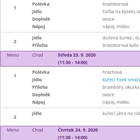
Polévka
bramborová
1
Jídlo
čočka na kyselo, v
Doplněk
ovoce
Nápoj
nápoj, mléko
Jídlo
dušená šunka , du
2
Příloha
bramborová kaše 
Menu
Chod
Středa 23. 9. 2020
(11:30 - 14:00)
Polévka
hrachová
1
Jídlo
kuřecí řízek smaž
Příloha
brambory, okurka
Doplněk
ovoce
Nápoj
nápoj, mléko
Jídlo
kuřecí játra na ci
2
Menu
Chod
Čtvrtek 24. 9. 2020
(11:30 - 14:00)