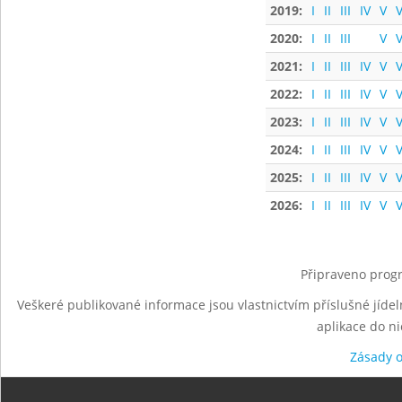
2019:
I
II
III
IV
V
V
2020:
I
II
III
V
V
2021:
I
II
III
IV
V
V
2022:
I
II
III
IV
V
V
2023:
I
II
III
IV
V
V
2024:
I
II
III
IV
V
V
2025:
I
II
III
IV
V
V
2026:
I
II
III
IV
V
V
Připraveno progr
Veškeré publikované informace jsou vlastnictvím příslušné jídel
aplikace do n
Zásady 