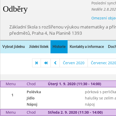
Poslední sync
Odběry
Neděle 2.8.20
Omezení obje
Základní škola s rozšířenou výukou matematiky a př
předmětů, Praha 4, Na Planině 1393
Vybrat jídelnu
Jídelní lístek
Historie
Kontakty a informace
Doch
Červen 2020
Červenec 202
Menu
Chod
Úterý 1. 9. 2020 (11:30 - 14:00)
Polévka
pórková s perličk
1
Jídlo
halušky se zelím 
Nápoj
nápoj
Menu
Chod
Středa 2. 9. 2020 (11:30 - 14:00)