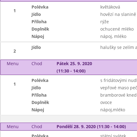
Polévka
květáková
1
Jídlo
hovězí na slanině
Příloha
rýže
Doplněk
ochucené mléko
Nápoj
nápoj, mléko
Jídlo
halušky se zelím a
2
Menu
Chod
Pátek 25. 9. 2020
(11:30 - 14:00)
Polévka
s fridátovými nud
1
Jídlo
vepřové maso peč
Příloha
bramborové knedl
Doplněk
ovoce
Nápoj
nápoj,mléko
Menu
Chod
Pondělí 28. 9. 2020 (11:30 - 14:00)
Polévka
státní svátek