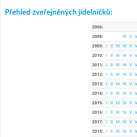
Přehled zveřejněných jídelníčků:
2006:
2008:
IV
V
V
2009:
I
II
III
IV
V
V
2010:
I
II
III
IV
V
V
2011:
I
II
III
IV
V
V
2012:
I
II
III
IV
V
V
2013:
I
II
III
IV
V
V
2014:
I
II
III
IV
V
V
2015:
I
II
III
IV
V
V
2016:
I
II
III
IV
V
V
2017:
I
II
III
IV
V
V
2018:
I
II
III
IV
V
V