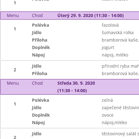
1
Menu
Chod
Úterý 29. 9. 2020 (11:30 - 14:00)
Polévka
fazolová
1
Jídlo
šumavská rolka
Příloha
bramborová kaše,
Doplněk
jogurt
Nápoj
nápoj, mléko
Jídlo
přírodní ryba mah
2
Příloha
bramborová kaše,
Menu
Chod
Středa 30. 9. 2020
(11:30 - 14:00)
Polévka
zelná
1
Jídlo
zapečené těstovi
Doplněk
ovoce
Nápoj
nápoj,mléko
Jídlo
těstovinový salát
2