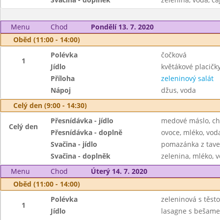
Menu
Chod
Pondělí 13. 7. 2020
Oběd (11:00 - 14:00)
Polévka
čočková
1
Jídlo
květákové placičk
Příloha
zeleninový salát
Nápoj
džus, voda
Celý den (9:00 - 14:30)
Přesnídávka - jídlo
medové máslo, ch
Celý den
Přesnídávka - doplně
ovoce, mléko, voda
Svačina - jídlo
pomazánka z tave
Svačina - doplněk
zelenina, mléko, v
Menu
Chod
Úterý 14. 7. 2020
Oběd (11:00 - 14:00)
Polévka
zeleninová s těst
1
Jídlo
lasagne s bešam