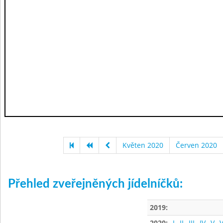
Květen 2020
Červen 2020
Přehled zveřejněných jídelníčků:
2019:
2020:
I
II
III
IV
V
V