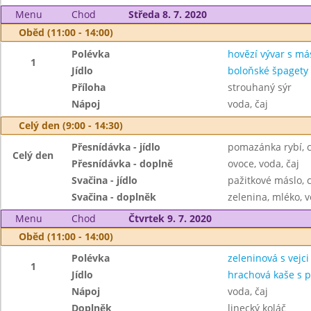
Menu
Chod
Středa 8. 7. 2020
Oběd (11:00 - 14:00)
Polévka
hovězí vývar s má
1
Jídlo
boloňské špagety
Příloha
strouhaný sýr
Nápoj
voda, čaj
Celý den (9:00 - 14:30)
Přesnídávka - jídlo
pomazánka rybí, 
Celý den
Přesnídávka - doplně
ovoce, voda, čaj
Svačina - jídlo
pažitkové máslo, 
Svačina - doplněk
zelenina, mléko, v
Menu
Chod
Čtvrtek 9. 7. 2020
Oběd (11:00 - 14:00)
Polévka
zeleninová s vejci
1
Jídlo
hrachová kaše s 
Nápoj
voda, čaj
Doplněk
linecký koláč