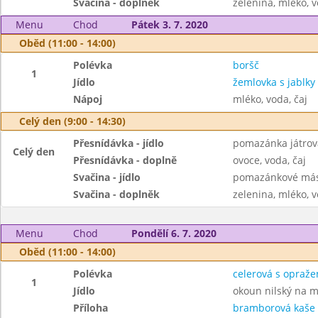
Svačina - doplněk
zelenina, mléko, v
Menu
Chod
Pátek 3. 7. 2020
Oběd (11:00 - 14:00)
Polévka
boršč
1
Jídlo
žemlovka s jablky
Nápoj
mléko, voda, čaj
Celý den (9:00 - 14:30)
Přesnídávka - jídlo
pomazánka játrov
Celý den
Přesnídávka - doplně
ovoce, voda, čaj
Svačina - jídlo
pomazánkové másl
Svačina - doplněk
zelenina, mléko, v
Menu
Chod
Pondělí 6. 7. 2020
Oběd (11:00 - 14:00)
Polévka
celerová s opraž
1
Jídlo
okoun nilský na m
Příloha
bramborová kaše