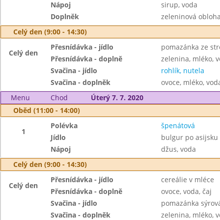
Nápoj
sirup, voda
Doplněk
zeleninová obloh
Celý den (9:00 - 14:30)
Přesnídávka - jídlo
pomazánka ze str
Celý den
Přesnídávka - doplně
zelenina, mléko, v
Svačina - jídlo
rohlík, nutela
Svačina - doplněk
ovoce, mléko, voda
Menu
Chod
Úterý 7. 7. 2020
Oběd (11:00 - 14:00)
Polévka
špenátová
1
Jídlo
bulgur po asijsku
Nápoj
džus, voda
Celý den (9:00 - 14:30)
Přesnídávka - jídlo
cereálie v mléce
Celý den
Přesnídávka - doplně
ovoce, voda, čaj
Svačina - jídlo
pomazánka sýrová 
Svačina - doplněk
zelenina, mléko, v