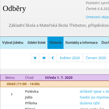
Poslední sync
Odběry
Čtvrtek 6.8.20
Omezení obje
Základní škola a Mateřská škola Třebotov, příspěvko
Vybrat jídelnu
Jídelní lístek
Historie
Kontakty a informace
Doch
Květen 2020
Červen 2020
Menu
Chod
Středa 1. 7. 2020
Oběd (11:00 - 14:00)
Polévka
drůbeží vývar s 
1
Jídlo
hovězí po myslive
Příloha
dušená rýže
Nápoj
sirup, voda, čaj