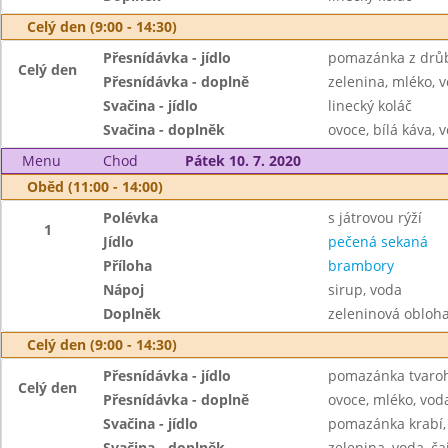
Celý den (9:00 - 14:30)
Přesnídávka - jídlo
pomazánka z drůb
Celý den
Přesnídávka - doplně
zelenina, mléko, v
Svačina - jídlo
linecký koláč
Svačina - doplněk
ovoce, bílá káva, 
Menu
Chod
Pátek 10. 7. 2020
Oběd (11:00 - 14:00)
Polévka
s játrovou rýží
1
Jídlo
pečená sekaná
Příloha
brambory
Nápoj
sirup, voda
Doplněk
zeleninová obloh
Celý den (9:00 - 14:30)
Přesnídávka - jídlo
pomazánka tvaroh
Celý den
Přesnídávka - doplně
ovoce, mléko, voda
Svačina - jídlo
pomazánka krabí,
Svačina - doplněk
zelenina, voda, ča