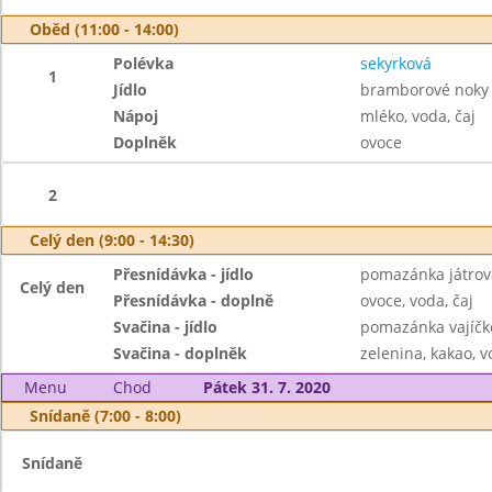
Oběd (11:00 - 14:00)
Polévka
sekyrková
1
Jídlo
bramborové noky s
Nápoj
mléko, voda, čaj
Doplněk
ovoce
2
Celý den (9:00 - 14:30)
Přesnídávka - jídlo
pomazánka játrov
Celý den
Přesnídávka - doplně
ovoce, voda, čaj
Svačina - jídlo
pomazánka vajíčko
Svačina - doplněk
zelenina, kakao, v
Menu
Chod
Pátek 31. 7. 2020
Snídaně (7:00 - 8:00)
Snídaně