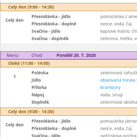
Celý den (9:00 - 14:30)
Přesnídávka - jídlo
pomazánka z amer
Celý den
Přesnídávka - doplně
ovoce, voda, čaj
Svačina - jídlo
kapiové máslo, ch
Svačina - doplněk
zelenina, mléko, v
Menu
Chod
Pondělí 20. 7. 2020
Oběd (11:00 - 14:00)
Polévka
zeleninová zahuš
1
Jídlo
obalovaná treska
Příloha
brambory
Nápoj
voda, sirup
Doplněk
zeleninová obloh
Celý den (9:00 - 14:30)
Přesnídávka - jídlo
pomazánka játrov
Celý den
Přesnídávka - doplně
ovoce, voda, čaj
Svačina - jídlo
vydrískova pochou