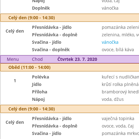
Nápoj
voda, čaj
Doplněk
vánočka
Celý den (9:00 - 14:30)
Přesnídávka - jídlo
pomazánka zeleni
Celý den
Přesnídávka - doplně
zelenina, mléko, v
Svačina - jídlo
vánočka
Svačina - doplněk
ovoce, bílá káva
Menu
Chod
Čtvrtek 23. 7. 2020
Oběd (11:00 - 14:00)
Polévka
kuřecí s nudlička
1
Jídlo
krůtí rolka plněn
Příloha
bramborový knedl
Nápoj
voda, džus
Celý den (9:00 - 14:30)
Přesnídávka - jídlo
vaječná topinka
Celý den
Přesnídávka - doplně
ovoce, voda, čaj
Svačina - jídlo
pomazánka mrkvov