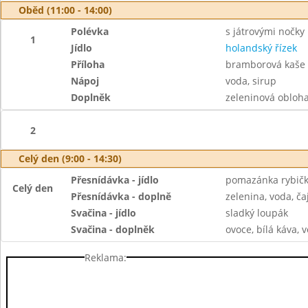
Oběd (11:00 - 14:00)
Polévka
s játrovými nočky
1
Jídlo
holandský řízek
Příloha
bramborová kaše
Nápoj
voda, sirup
Doplněk
zeleninová obloh
2
Celý den (9:00 - 14:30)
Přesnídávka - jídlo
pomazánka rybičk
Celý den
Přesnídávka - doplně
zelenina, voda, ča
Svačina - jídlo
sladký loupák
Svačina - doplněk
ovoce, bílá káva, v
Reklama: