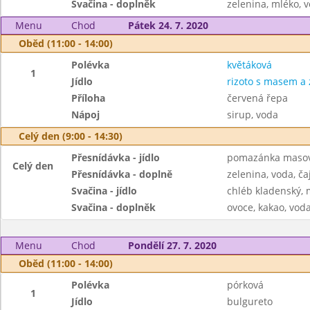
Svačina - doplněk
zelenina, mléko, v
Menu
Chod
Pátek 24. 7. 2020
Oběd (11:00 - 14:00)
Polévka
květáková
1
Jídlo
rizoto s masem a 
Příloha
červená řepa
Nápoj
sirup, voda
Celý den (9:00 - 14:30)
Přesnídávka - jídlo
pomazánka masov
Celý den
Přesnídávka - doplně
zelenina, voda, ča
Svačina - jídlo
chléb kladenský,
Svačina - doplněk
ovoce, kakao, voda
Menu
Chod
Pondělí 27. 7. 2020
Oběd (11:00 - 14:00)
Polévka
pórková
1
Jídlo
bulgureto