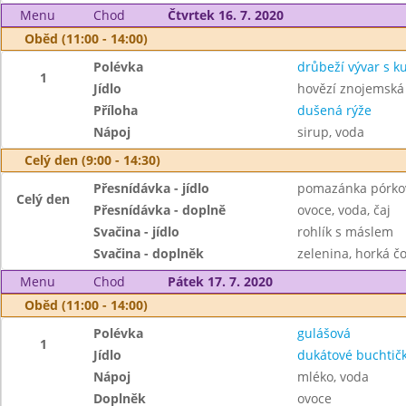
Menu
Chod
Čtvrtek 16. 7. 2020
Oběd (11:00 - 14:00)
Polévka
drůbeží vývar s 
1
Jídlo
hovězí znojemská
Příloha
dušená rýže
Nápoj
sirup, voda
Celý den (9:00 - 14:30)
Přesnídávka - jídlo
pomazánka pórkov
Celý den
Přesnídávka - doplně
ovoce, voda, čaj
Svačina - jídlo
rohlík s máslem
Svačina - doplněk
zelenina, horká čo
Menu
Chod
Pátek 17. 7. 2020
Oběd (11:00 - 14:00)
Polévka
gulášová
1
Jídlo
dukátové buchtič
Nápoj
mléko, voda
Doplněk
ovoce