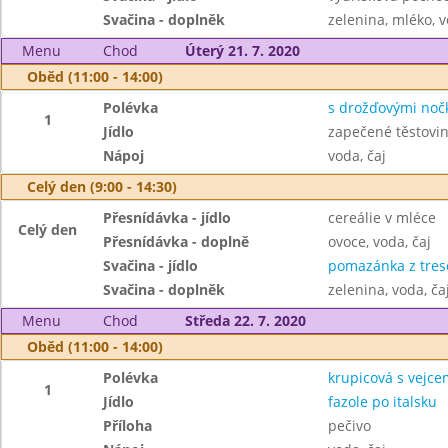
Svačina - doplněk
zelenina, mléko, v
Menu
Chod
Úterý 21. 7. 2020
Oběd (11:00 - 14:00)
Polévka
s drožďovými noč
1
Jídlo
zapečené těstovi
Nápoj
voda, čaj
Celý den (9:00 - 14:30)
Přesnídávka - jídlo
cereálie v mléce
Celý den
Přesnídávka - doplně
ovoce, voda, čaj
Svačina - jídlo
pomazánka z tresč
Svačina - doplněk
zelenina, voda, ča
Menu
Chod
Středa 22. 7. 2020
Oběd (11:00 - 14:00)
Polévka
krupicová s vejce
1
Jídlo
fazole po italsku
Příloha
pečivo