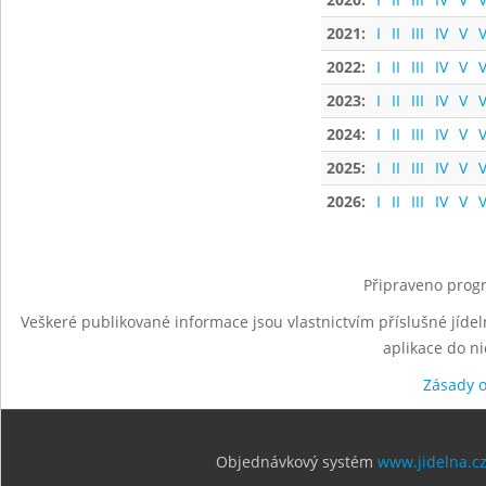
2021:
I
II
III
IV
V
V
2022:
I
II
III
IV
V
V
2023:
I
II
III
IV
V
V
2024:
I
II
III
IV
V
V
2025:
I
II
III
IV
V
V
2026:
I
II
III
IV
V
V
Připraveno progr
Veškeré publikované informace jsou vlastnictvím příslušné jídel
aplikace do n
Zásady 
Objednávkový systém
www.jidelna.c