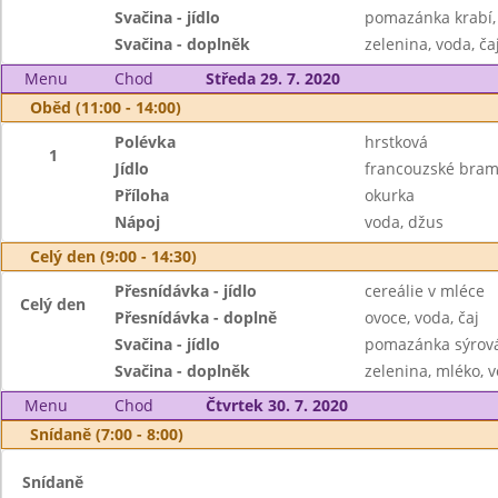
Svačina - jídlo
pomazánka krabí, 
Svačina - doplněk
zelenina, voda, ča
Menu
Chod
Středa 29. 7. 2020
Oběd (11:00 - 14:00)
Polévka
hrstková
1
Jídlo
francouzské bra
Příloha
okurka
Nápoj
voda, džus
Celý den (9:00 - 14:30)
Přesnídávka - jídlo
cereálie v mléce
Celý den
Přesnídávka - doplně
ovoce, voda, čaj
Svačina - jídlo
pomazánka sýrová
Svačina - doplněk
zelenina, mléko, v
Menu
Chod
Čtvrtek 30. 7. 2020
Snídaně (7:00 - 8:00)
Snídaně