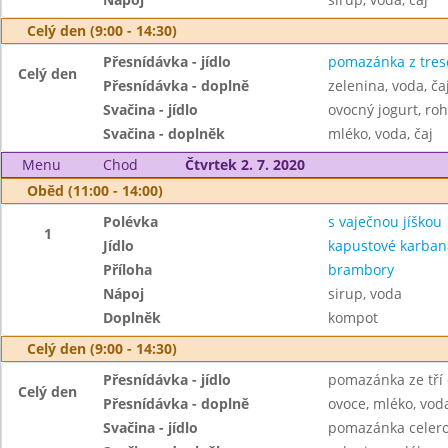
Celý den (9:00 - 14:30)
Přesnídávka - jídlo
pomazánka z tresč
Celý den
Přesnídávka - doplně
zelenina, voda, ča
Svačina - jídlo
ovocný jogurt, roh
Svačina - doplněk
mléko, voda, čaj
Menu
Chod
Čtvrtek 2. 7. 2020
Oběd (11:00 - 14:00)
Polévka
s vaječnou jíškou
1
Jídlo
kapustové karban
Příloha
brambory
Nápoj
sirup, voda
Doplněk
kompot
Celý den (9:00 - 14:30)
Přesnídávka - jídlo
pomazánka ze tří 
Celý den
Přesnídávka - doplně
ovoce, mléko, voda
Svačina - jídlo
pomazánka celero