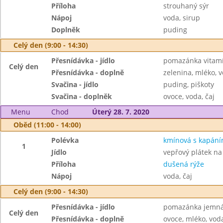
Příloha
strouhaný sýr
Nápoj
voda, sirup
Doplněk
puding
Celý den (9:00 - 14:30)
Přesnídávka - jídlo
pomazánka vitamí
Celý den
Přesnídávka - doplně
zelenina, mléko, v
Svačina - jídlo
puding, piškoty
Svačina - doplněk
ovoce, voda, čaj
Menu
Chod
Úterý 28. 7. 2020
Oběd (11:00 - 14:00)
Polévka
kmínová s kapán
1
Jídlo
vepřový plátek n
Příloha
dušená rýže
Nápoj
voda, čaj
Celý den (9:00 - 14:30)
Přesnídávka - jídlo
pomazánka jemná 
Celý den
Přesnídávka - doplně
ovoce, mléko, voda