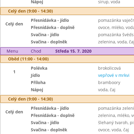
Nápoj
sirup, voda
Celý den (9:00 - 14:30)
Přesnídávka - jídlo
pomazánka vaječn
Celý den
Přesnídávka - doplně
ovoce, mléko, voda
Svačina - jídlo
pomazánka švédsk
Svačina - doplněk
zelenina, voda, ča
Menu
Chod
Středa 15. 7. 2020
Oběd (11:00 - 14:00)
Polévka
brokolicová
1
Jídlo
vepřové v mrkvi
Příloha
bramboory
Nápoj
voda, čaj
Celý den (9:00 - 14:30)
Přesnídávka - jídlo
pomazánka zeleni
Celý den
Přesnídávka - doplně
zelenina, mléko, v
Svačina - jídlo
šlehaný tvaroh, pi
Svačina - doplněk
ovoce, voda, čaj