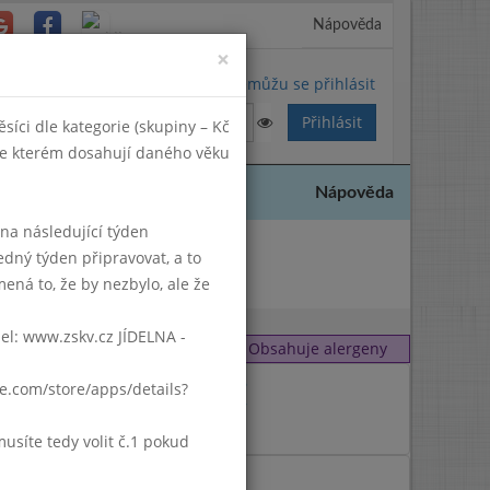
Nápověda
Close
×
Nemůžu se přihlásit
síci dle kategorie (skupiny – Kč
 ve kterém dosahují daného věku
Nápověda
k na následující týden
edný týden připravovat, a to
 2020
ená to, že by nezbylo, ale že
del: www.zskv.cz JÍDELNA -
Obsahuje alergeny
1
,
6
gle.com/store/apps/details?
1
,
7
7
síte tedy volit č.1 pokud