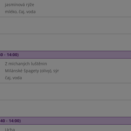
jasmínová rýže
mléko, čaj, voda
0 - 14:00)
Z míchaných luštěnin
Milánské špagety (olivy), sýr
čaj, voda
40 - 14:00)
Ucha