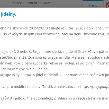
Poslední synchronizace:
Heslo
Pátek 3.7.2026 12:21
jídelny.
Omezení objednávek
ha 4, Květnového vítězství 57
ého na školní rok 2026/2027 zasílejte až v září 2026 - do 7. dne v mě
I). Do věkových skupin jsou zařazováni žáci na dobu školního roku,
takty a informace
Docházka
Aktivity
 jídlo (č. 2 nebo č. 3), je nutné sledovat jídelní lístek, vždy v páte
listek/?jidelna=28. Zde jsou již uvedena jídla, která se nebudou násl
n 2020
Květen 2020
Červen 2020
Červenec 2020
Srpen
ávek. Pokud paní kuchařka řekne při výdeji, že jídlo není, neznam
jídelní lístek ve školní jídelně.
Týden 23
aktujte vždy ŠJ. Názvy jídel v Jídelníčku - seznam méně známých jí
0 - 14:00)
Frankfurtská
a.cz" pro mobilní telefony. Tu si lze nainstalovat z https://play.goo
Jogurtové knedlíky s jahodovým přelivem
mléko, čaj, voda
U - jídlo č. 1 je automaticky přihlášeno u všech strávníků (nemu