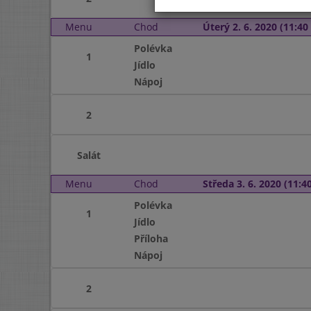
Menu
Chod
Úterý 2. 6. 2020 (11:40 
Polévka
1
Jídlo
Nápoj
2
Salát
Menu
Chod
Středa 3. 6. 2020 (11:40
Polévka
1
Jídlo
Příloha
Nápoj
2