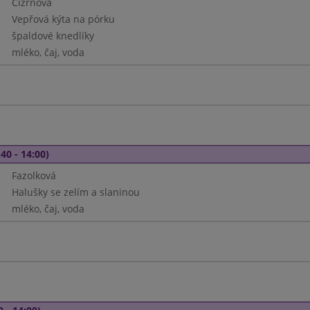
Cizrnová
Vepřová kýta na pórku
špaldové knedlíky
mléko, čaj, voda
40 - 14:00)
Fazolková
Halušky se zelím a slaninou
mléko, čaj, voda