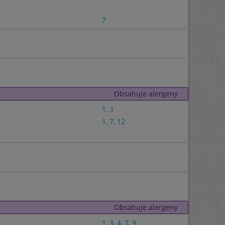
7
Obsahuje alergeny
1
,
3
1
,
7
,
12
Obsahuje alergeny
1
,
3
,
4
,
7
,
9