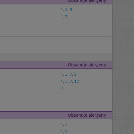
Obsahuje alergeny
1
,
4
,
9
1
,
7
Obsahuje alergeny
1
,
3
,
7
,
9
1
,
3
,
7
,
12
7
Obsahuje alergeny
1
,
3
1
,
9