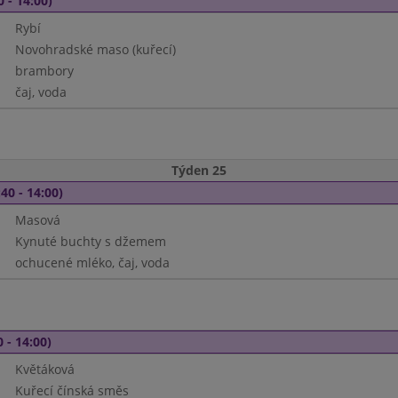
0 - 14:00)
Rybí
Novohradské maso (kuřecí)
brambory
čaj, voda
Týden 25
40 - 14:00)
Masová
Kynuté buchty s džemem
ochucené mléko, čaj, voda
 - 14:00)
Květáková
Kuřecí čínská směs