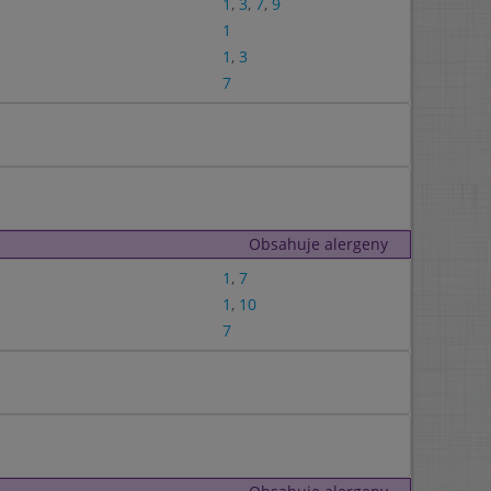
1
,
3
,
7
,
9
1
1
,
3
7
Obsahuje alergeny
1
,
7
1
,
10
7