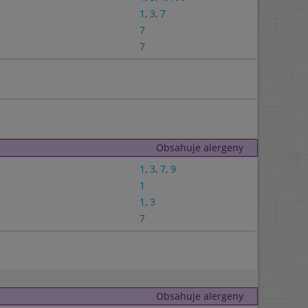
1
,
3
,
7
7
7
Obsahuje alergeny
1
,
3
,
7
,
9
1
1
,
3
7
Obsahuje alergeny