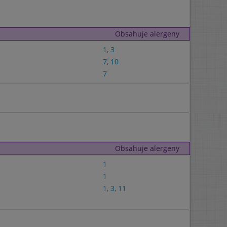
Obsahuje alergeny
1
,
3
7
,
10
7
Obsahuje alergeny
1
1
1
,
3
,
11