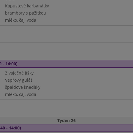
Kapustové karbanátky
brambory s pažitkou
mléko, čaj, voda
0 - 14:00)
Z vaječné jíšky
Vepřový guláš
špaldové knedlíky
mléko, čaj, voda
Týden 26
40 - 14:00)