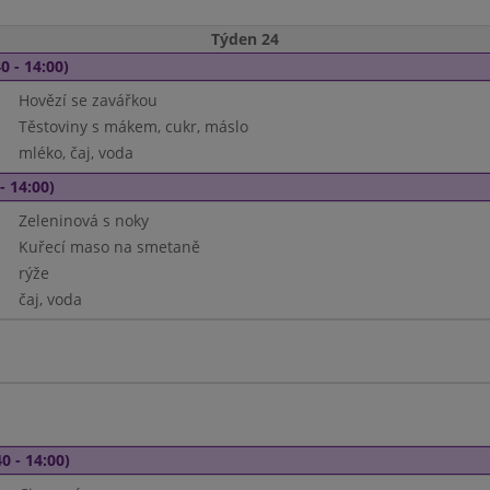
Týden 24
0 - 14:00)
Hovězí se zavářkou
Těstoviny s mákem, cukr, máslo
mléko, čaj, voda
- 14:00)
Zeleninová s noky
Kuřecí maso na smetaně
rýže
čaj, voda
0 - 14:00)