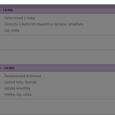
- 14:00)
Zeleninová s noky
Gnocchi s kuřecím masem a sýrovou omáčkou
čaj, voda
 - 14:00)
Žampionová krémová
Uzená kýta, špenát
labské knedlíky
mléko, čaj, voda