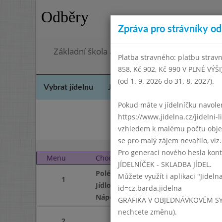
Odběry
Zpráva pro strávníky od 
Základní škola a mateřská škola Chodov, Pra
Platba stravného: platbu stravn
858, Kč 902, Kč 990 V PLNÉ VÝŠ
(od 1. 9. 2026 do 31. 8. 2027).
Vybrat jídelnu
Jídelní lístek
Historie
Kon
Pokud máte v jídelníčku navoleno
https://www.jidelna.cz/jidelni-
Dube
vzhledem k malému počtu objedn
se pro malý zájem nevařilo, viz. 
Pro generaci nového hesla kont
Menu
Chod
Pondělí 1. 6. 2020 (11:4
JÍDELNÍČEK - SKLADBA JÍDEL.
Polévka
Můžete využít i aplikaci "Jideln
1
Jídlo
id=cz.barda.jidelna
Nápoj
GRAFIKA V OBJEDNÁVKOVÉM SYSTÉM
nechcete změnu).
2