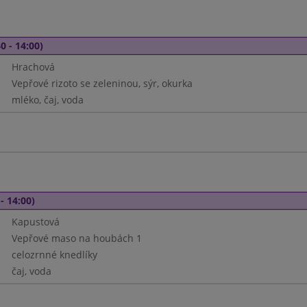
0 - 14:00)
Hrachová
Vepřové rizoto se zeleninou, sýr, okurka
mléko, čaj, voda
- 14:00)
Kapustová
Vepřové maso na houbách 1
celozrnné knedlíky
čaj, voda