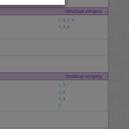
Obsahuje alergeny
1
,
3
,
7
,
9
1
,
7
,
9
Obsahuje alergeny
1
,
7
1
,
3
1
,
3
7