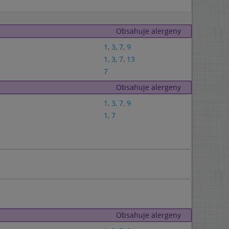
Obsahuje alergeny
1
,
3
,
7
,
9
1
,
3
,
7
,
13
7
Obsahuje alergeny
1
,
3
,
7
,
9
1
,
7
Obsahuje alergeny