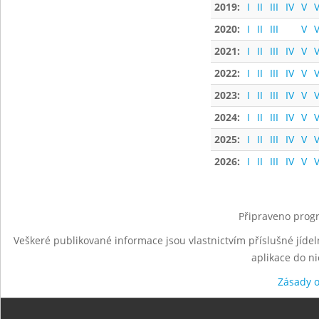
2019:
I
II
III
IV
V
V
2020:
I
II
III
V
V
2021:
I
II
III
IV
V
V
2022:
I
II
III
IV
V
V
2023:
I
II
III
IV
V
V
2024:
I
II
III
IV
V
V
2025:
I
II
III
IV
V
V
2026:
I
II
III
IV
V
V
Připraveno progr
Veškeré publikované informace jsou vlastnictvím příslušné jídel
aplikace do n
Zásady 