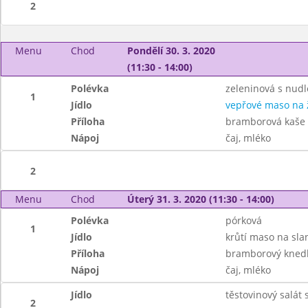
2
Menu
Chod
Pondělí 30. 3. 2020
(11:30 - 14:00)
Polévka
zeleninová s nud
1
Jídlo
vepřové maso na
Příloha
bramborová kaše
Nápoj
čaj, mléko
2
Menu
Chod
Úterý 31. 3. 2020 (11:30 - 14:00)
Polévka
pórková
1
Jídlo
krůtí maso na sla
Příloha
bramborový knedl
Nápoj
čaj, mléko
Jídlo
těstovinový salát
2