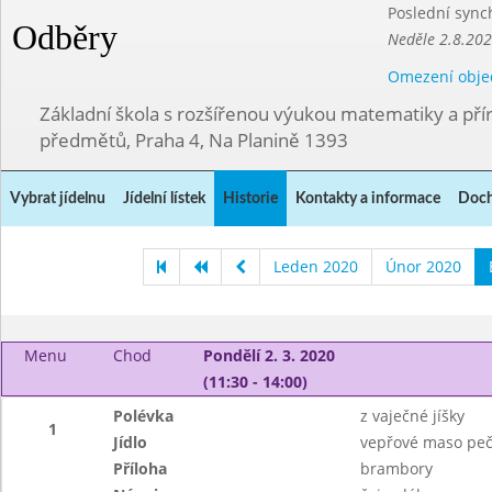
Poslední sync
Odběry
Neděle 2.8.20
Omezení obje
Základní škola s rozšířenou výukou matematiky a př
předmětů, Praha 4, Na Planině 1393
Vybrat jídelnu
Jídelní lístek
Historie
Kontakty a informace
Doch
Leden 2020
Únor 2020
Menu
Chod
Pondělí 2. 3. 2020
(11:30 - 14:00)
Polévka
z vaječné jíšky
1
Jídlo
vepřové maso peč
Příloha
brambory