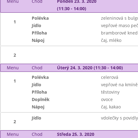
Menu
Chod
Pondělí 23. 3. 2020
(11:30 - 14:00)
Polévka
zeleninová s bul
1
Jídlo
vepřové maso peč
Příloha
bramborové knedl
Nápoj
čaj, mléko
2
Menu
Chod
Úterý 24. 3. 2020 (11:30 - 14:00)
Polévka
celerová
1
Jídlo
vepřové na kmíně
Příloha
těstoviny
Doplněk
ovoce
Nápoj
čaj, kakao
Jídlo
vdolečky s povidl
2
Menu
Chod
Středa 25. 3. 2020