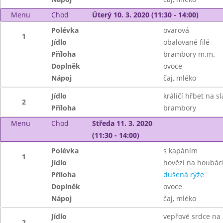
Menu
Chod
Úterý 10. 3. 2020 (11:30 - 14:00)
Polévka
ovarová
1
Jídlo
obalované filé
Příloha
brambory m.m.
Doplněk
ovoce
Nápoj
čaj, mléko
Jídlo
králičí hřbet na 
2
Příloha
brambory
Menu
Chod
Středa 11. 3. 2020
(11:30 - 14:00)
Polévka
s kapáním
1
Jídlo
hovězí na houbác
Příloha
dušená rýže
Doplněk
ovoce
Nápoj
čaj, mléko
Jídlo
vepřové srdce na 
2