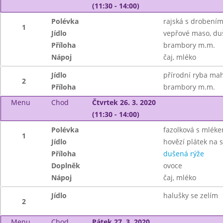
(11:30 - 14:00)
Polévka
rajská s drobení
1
Jídlo
vepřové maso, du
Příloha
brambory m.m.
Nápoj
čaj, mléko
Jídlo
přírodní ryba ma
2
Příloha
brambory m.m.
Menu
Chod
Čtvrtek 26. 3. 2020
(11:30 - 14:00)
Polévka
fazolková s mlék
1
Jídlo
hovězí plátek na 
Příloha
dušená rýže
Doplněk
ovoce
Nápoj
čaj, mléko
Jídlo
halušky se zelím
2
Menu
Chod
Pátek 27. 3. 2020