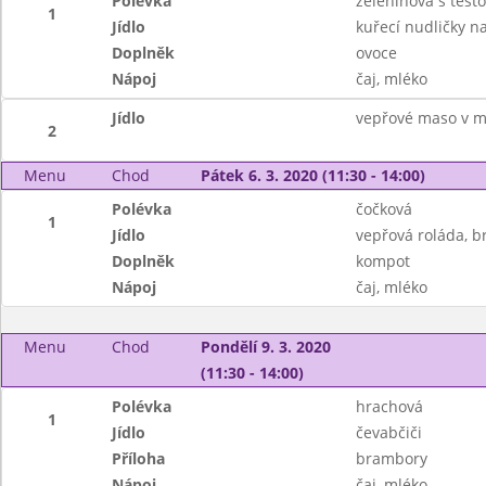
Polévka
zeleninová s těst
1
Jídlo
kuřecí nudličky na
Doplněk
ovoce
Nápoj
čaj, mléko
Jídlo
vepřové maso v mr
2
Menu
Chod
Pátek 6. 3. 2020 (11:30 - 14:00)
Polévka
čočková
1
Jídlo
vepřová roláda, 
Doplněk
kompot
Nápoj
čaj, mléko
Menu
Chod
Pondělí 9. 3. 2020
(11:30 - 14:00)
Polévka
hrachová
1
Jídlo
čevabčiči
Příloha
brambory
Nápoj
čaj, mléko