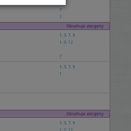
3
,
6
7
7
Obsahuje alergeny
1
,
3
,
7
,
9
1
,
9
,
12
7
1
,
3
,
7
,
9
1
Obsahuje alergeny
1
,
3
,
7
,
9
1
,
7
,
12