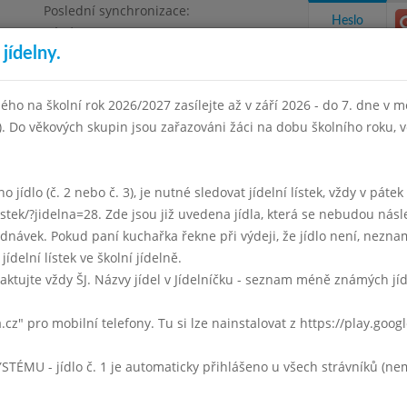
Poslední synchronizace:
Heslo
Pátek 3.7.2026 12:21
jídelny.
Omezení objednávek
ha 4, Květnového vítězství 57
ého na školní rok 2026/2027 zasílejte až v září 2026 - do 7. dne v mě
I). Do věkových skupin jsou zařazováni žáci na dobu školního roku,
takty a informace
Docházka
Aktivity
 jídlo (č. 2 nebo č. 3), je nutné sledovat jídelní lístek, vždy v páte
listek/?jidelna=28. Zde jsou již uvedena jídla, která se nebudou násl
sinec 2019
Leden 2020
Únor 2020
Březen 2020
Duben 
ávek. Pokud paní kuchařka řekne při výdeji, že jídlo není, neznam
jídelní lístek ve školní jídelně.
Týden 06
aktujte vždy ŠJ. Názvy jídel v Jídelníčku - seznam méně známých jí
0 - 14:00)
Frankfurtská
a.cz" pro mobilní telefony. Tu si lze nainstalovat z https://play.goo
Rýžové knedlíky s jahodovým přelivem a zakysanou smetanou
mléko, čaj, voda
U - jídlo č. 1 je automaticky přihlášeno u všech strávníků (nemu
Frankfurtská