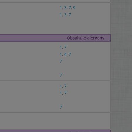
1
,
3
,
7
,
9
1
,
3
,
7
Obsahuje alergeny
1
,
7
1
,
4
,
7
7
7
1
,
7
1
,
7
7