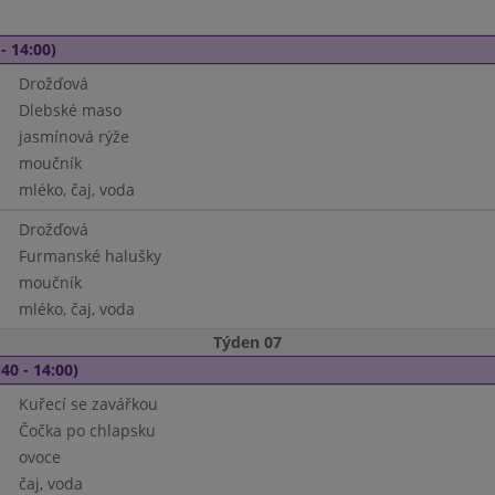
- 14:00)
Drožďová
Dlebské maso
jasmínová rýže
moučník
mléko, čaj, voda
Drožďová
Furmanské halušky
moučník
mléko, čaj, voda
Týden 07
40 - 14:00)
Kuřecí se zavářkou
Čočka po chlapsku
ovoce
čaj, voda