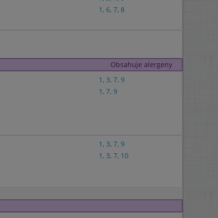
1
,
6
,
7
,
8
Obsahuje alergeny
1
,
3
,
7
,
9
1
,
7
,
9
1
,
3
,
7
,
9
1
,
3
,
7
,
10