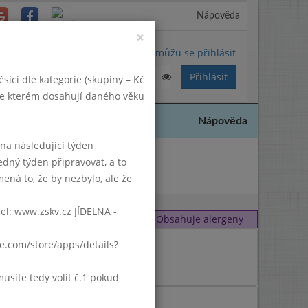
Nápověda
Close
×
Nemůžu se přihlásit
síci dle kategorie (skupiny – Kč
 ve kterém dosahují daného věku
Nápověda
k na následující týden
edný týden připravovat, a to
2020
ená to, že by nezbylo, ale že
del: www.zskv.cz JÍDELNA -
Obsahuje alergeny
1
,
6
gle.com/store/apps/details?
1
,
7
7
síte tedy volit č.1 pokud
1
,
6