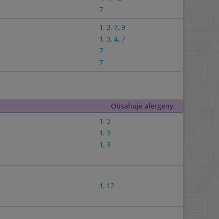
7
1
,
3
,
7
,
9
1
,
3
,
4
,
7
7
7
Obsahuje alergeny
1
,
3
1
,
3
1
,
3
1
,
12