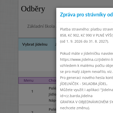
Odběry
Zpráva pro strávníky od 
Základní škola a mateřská škola Chodov, Pra
Platba stravného: platbu stravn
858, Kč 902, Kč 990 V PLNÉ VÝŠ
(od 1. 9. 2026 do 31. 8. 2027).
Vybrat jídelnu
Jídelní lístek
Historie
Kon
Pokud máte v jídelníčku navoleno
https://www.jidelna.cz/jidelni-
Pro
vzhledem k malému počtu objedn
se pro malý zájem nevařilo, viz. 
Pro generaci nového hesla kont
Menu
Chod
Pondělí 3. 2. 2020 (11:4
JÍDELNÍČEK - SKLADBA JÍDEL.
Polévka
Můžete využít i aplikaci "Jideln
1
Jídlo
id=cz.barda.jidelna
Nápoj
GRAFIKA V OBJEDNÁVKOVÉM SYSTÉM
nechcete změnu).
Polévka
2