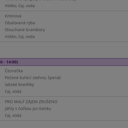
mléko, čaj, voda
Kmínová
Obalovaná ryba
šťouchané brambory
mléko, čaj, voda
0 - 14:00)
Česnečka
Pečené kuřecí stehno, špenát
labské knedlíky
čaj, voda
PRO MALÝ ZÁJEM ZRUŠENO
Jáhly s čočkou po italsku
čaj, voda