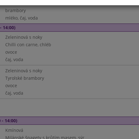
Zeleninové lečo s uzeninou
brambory
mléko, čaj, voda
- 14:00)
Zeleninová s noky
Chilli con carne, chléb
ovoce
čaj, voda
Zeleninová s noky
Tyrolské brambory
ovoce
čaj, voda
 - 14:00)
Kmínová
Milánské špagety s krůtím masem, sýr