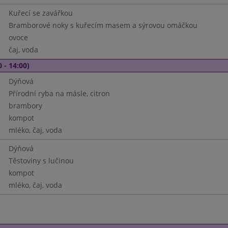
Kuřecí se zavářkou
Bramborové noky s kuřecím masem a sýrovou omáčkou
ovoce
čaj, voda
 - 14:00)
Dýňová
Přírodní ryba na másle, citron
brambory
kompot
mléko, čaj, voda
Dýňová
Těstoviny s lučinou
kompot
mléko, čaj, voda