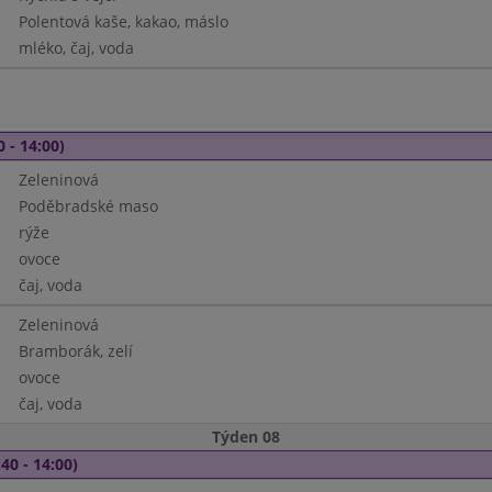
Polentová kaše, kakao, máslo
mléko, čaj, voda
0 - 14:00)
Zeleninová
Poděbradské maso
rýže
ovoce
čaj, voda
Zeleninová
Bramborák, zelí
ovoce
čaj, voda
Týden 08
40 - 14:00)