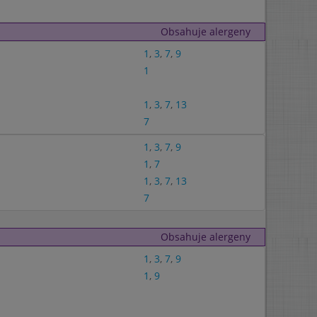
Obsahuje alergeny
1
,
3
,
7
,
9
1
1
,
3
,
7
,
13
7
1
,
3
,
7
,
9
1
,
7
1
,
3
,
7
,
13
7
Obsahuje alergeny
1
,
3
,
7
,
9
1
,
9