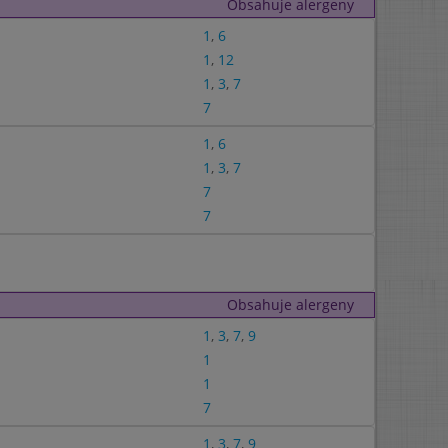
Obsahuje alergeny
1
,
6
1
,
12
1
,
3
,
7
7
1
,
6
1
,
3
,
7
7
7
Obsahuje alergeny
1
,
3
,
7
,
9
1
1
7
1
,
3
,
7
,
9