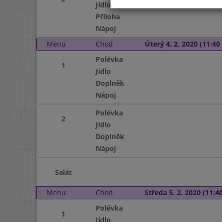
Jídlo
Příloha
Nápoj
Menu
Chod
Úterý 4. 2. 2020 (11:40 
Polévka
1
Jídlo
Doplněk
Nápoj
Polévka
2
Jídlo
Doplněk
Nápoj
Salát
Menu
Chod
Středa 5. 2. 2020 (11:40
Polévka
1
Jídlo