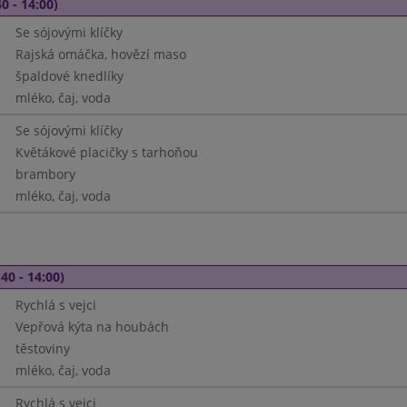
0 - 14:00)
Se sójovými klíčky
Rajská omáčka, hovězí maso
špaldové knedlíky
mléko, čaj, voda
Se sójovými klíčky
Květákové placičky s tarhoňou
brambory
mléko, čaj, voda
40 - 14:00)
Rychlá s vejci
Vepřová kýta na houbách
těstoviny
mléko, čaj, voda
Rychlá s vejci