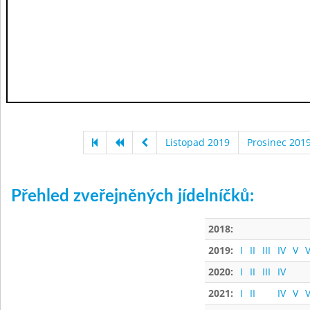
Listopad 2019
Prosinec 201
Přehled zveřejněných jídelníčků:
2018:
2019:
I
II
III
IV
V
V
2020:
I
II
III
IV
2021:
I
II
IV
V
V