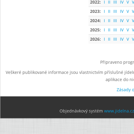
2022:
I
II
III
IV
V
V
2023:
I
II
III
IV
V
V
2024:
I
II
III
IV
V
V
2025:
I
II
III
IV
V
V
2026:
I
II
III
IV
V
V
Připraveno progr
Veškeré publikované informace jsou vlastnictvím příslušné jídel
aplikace do n
Zásady 
Objednávkový systém
www.jidelna.c