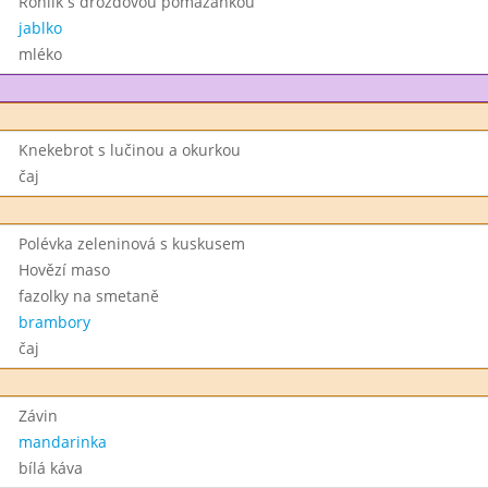
Rohlík s drožďovou pomazánkou
jablko
mléko
Knekebrot s lučinou a okurkou
čaj
Polévka zeleninová s kuskusem
Hovězí maso
fazolky na smetaně
brambory
čaj
Závin
mandarinka
bílá káva