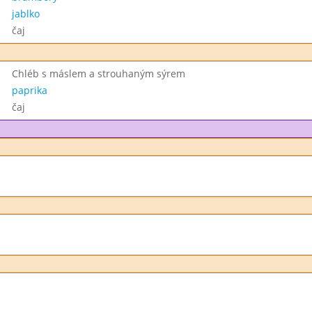
jablko
čaj
Chléb s máslem a strouhaným sýrem
paprika
čaj