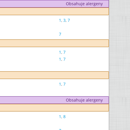
Obsahuje alergeny
1
,
3
,
7
7
1
,
7
1
,
7
1
,
7
Obsahuje alergeny
1
,
8