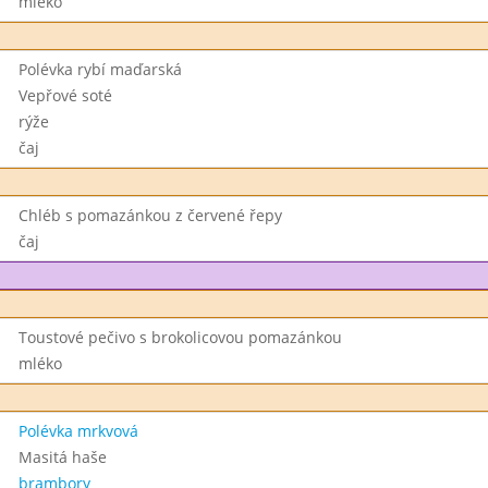
mléko
Polévka rybí maďarská
Vepřové soté
rýže
čaj
Chléb s pomazánkou z červené řepy
čaj
Toustové pečivo s brokolicovou pomazánkou
mléko
Polévka mrkvová
Masitá haše
brambory