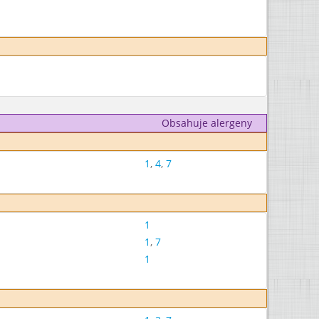
Obsahuje alergeny
1
,
4
,
7
1
1
,
7
1