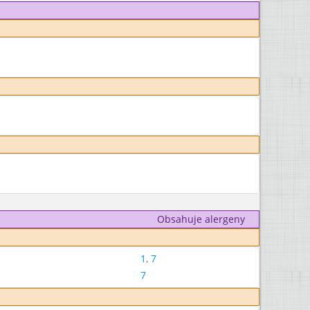
Obsahuje alergeny
1
,
7
7