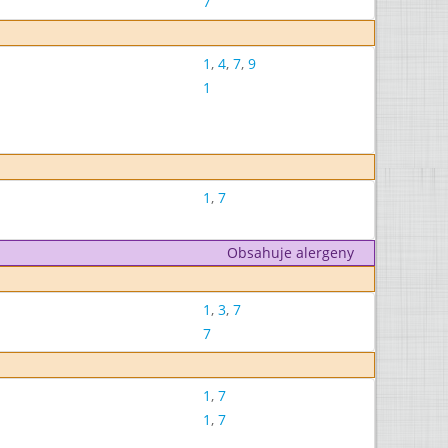
7
1
,
4
,
7
,
9
1
1
,
7
Obsahuje alergeny
1
,
3
,
7
7
1
,
7
1
,
7