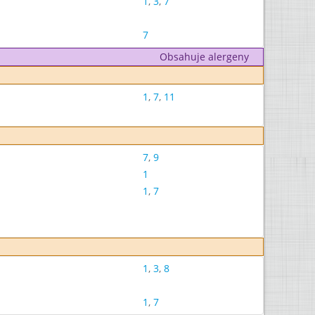
1
,
3
,
7
7
Obsahuje alergeny
1
,
7
,
11
7
,
9
1
1
,
7
1
,
3
,
8
1
,
7