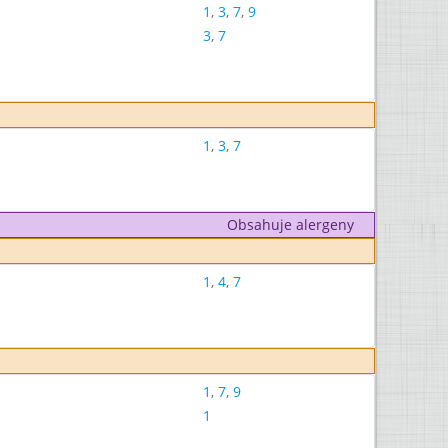
1
,
3
,
7
,
9
3
,
7
1
,
3
,
7
Obsahuje alergeny
1
,
4
,
7
1
,
7
,
9
1