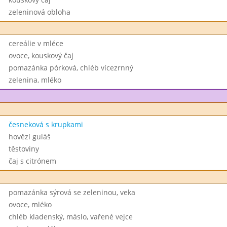
zeleninová obloha
cereálie v mléce
ovoce, kouskový čaj
pomazánka pórková, chléb vícezrnný
zelenina, mléko
česneková s krupkami
hovězí guláš
těstoviny
čaj s citrónem
pomazánka sýrová se zeleninou, veka
ovoce, mléko
chléb kladenský, máslo, vařené vejce