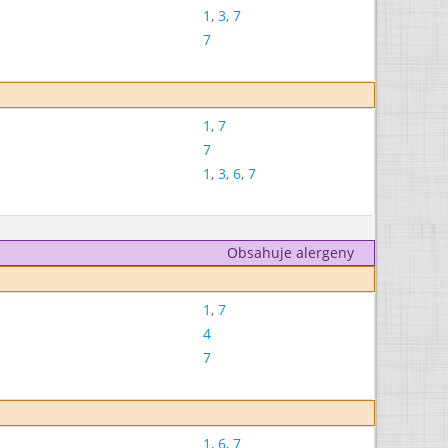
1
,
3
,
7
7
1
,
7
7
1
,
3
,
6
,
7
Obsahuje alergeny
1
,
7
4
7
1
,
6
,
7