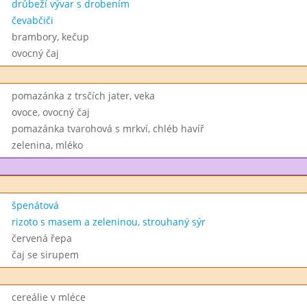
drůbeží vývar s drobením
čevabčiči
brambory, kečup
ovocný čaj
pomazánka z trsčích jater, veka
ovoce, ovocný čaj
pomazánka tvarohová s mrkví, chléb havíř
zelenina, mléko
špenátová
rizoto s masem a zeleninou, strouhaný sýr
červená řepa
čaj se sirupem
cereálie v mléce