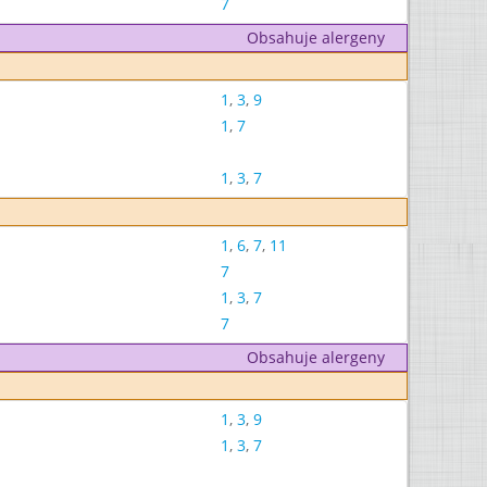
7
Obsahuje alergeny
1
,
3
,
9
1
,
7
1
,
3
,
7
1
,
6
,
7
,
11
7
1
,
3
,
7
7
Obsahuje alergeny
1
,
3
,
9
1
,
3
,
7