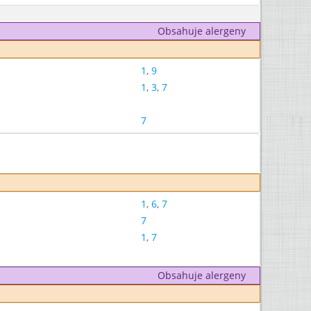
Obsahuje alergeny
1
,
9
1
,
3
,
7
7
1
,
6
,
7
7
1
,
7
Obsahuje alergeny