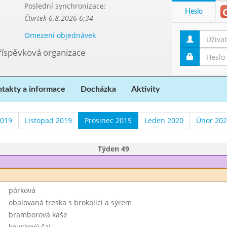
Poslední synchronizace:
Heslo
Čtvrtek 6.8.2026 6:34
Omezení objednávek
příspěvková organizace
takty a informace
Docházka
Aktivity
2019
Listopad 2019
Prosinec 2019
Leden 2020
Únor 20
Týden 49
pórková
obalovaná treska s brokolicí a sýrem
bramborová kaše
kouskový čaj