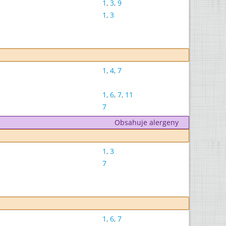
1
,
3
,
9
1
,
3
1
,
4
,
7
1
,
6
,
7
,
11
7
Obsahuje alergeny
1
,
3
7
1
,
6
,
7