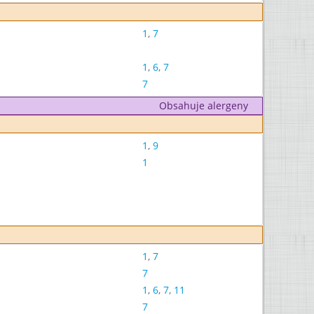
1
,
7
1
,
6
,
7
7
Obsahuje alergeny
1
,
9
1
1
,
7
7
1
,
6
,
7
,
11
7