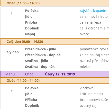
Oběd (11:00 - 14:00)
Polévka
rajská s kapáním
1
Jídlo
zeleninové rizoto,
Příloha
červená řepa
Doplněk
čaj s citrónem a
Nápoj
ovoce
Celý den (9:00 - 14:30)
Přesnídávka - jídlo
pomazánka rybí s
Celý den
Přesnídávka - doplně
zelenina, čaj s c
Svačina - jídlo
ovocná přesnídávk
Svačina - doplněk
mléko
Menu
Chod
Úterý 12. 11. 2019
Oběd (11:00 - 14:00)
Polévka
vločková
1
Jídlo
krůtí na medu
Příloha
bramborová kaše
Doplněk
ovocný čaj