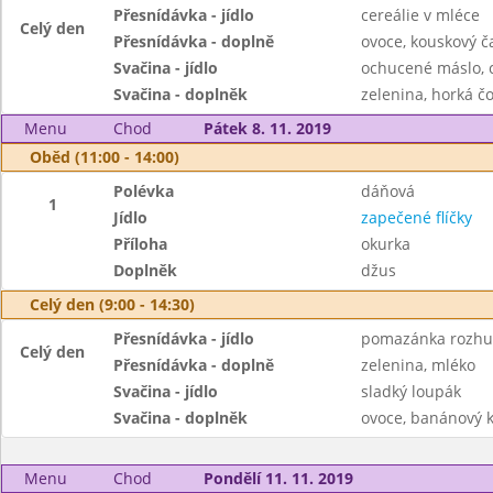
Přesnídávka - jídlo
cereálie v mléce
Celý den
Přesnídávka - doplně
ovoce, kouskový č
Svačina - jídlo
ochucené máslo, c
Svačina - doplněk
zelenina, horká č
Menu
Chod
Pátek 8. 11. 2019
Oběd (11:00 - 14:00)
Polévka
dáňová
1
Jídlo
zapečené flíčky
Příloha
okurka
Doplněk
džus
Celý den (9:00 - 14:30)
Přesnídávka - jídlo
pomazánka rozhu
Celý den
Přesnídávka - doplně
zelenina, mléko
Svačina - jídlo
sladký loupák
Svačina - doplněk
ovoce, banánový k
Menu
Chod
Pondělí 11. 11. 2019