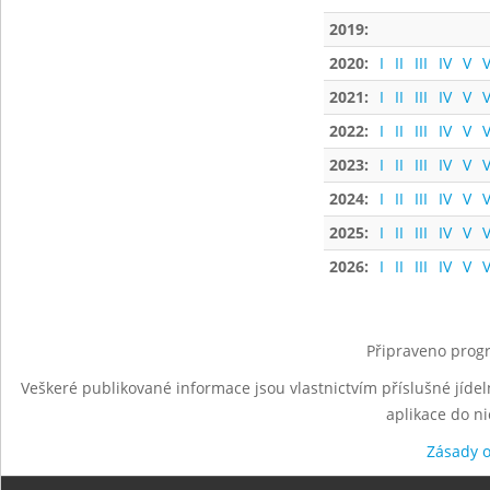
2019:
2020:
I
II
III
IV
V
V
2021:
I
II
III
IV
V
V
2022:
I
II
III
IV
V
V
2023:
I
II
III
IV
V
V
2024:
I
II
III
IV
V
V
2025:
I
II
III
IV
V
V
2026:
I
II
III
IV
V
V
Připraveno progr
Veškeré publikované informace jsou vlastnictvím příslušné jídel
aplikace do n
Zásady 