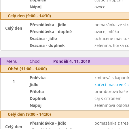
Nápoj
ovoce
Celý den (9:00 - 14:30)
Přesnídávka - jídlo
pomazánka ze str
Celý den
Přesnídávka - doplně
ovoce, mléko
Svačina - jídlo
ochucené máslo, 
Svačina - doplněk
zelenina, horká č
Menu
Chod
Pondělí 4. 11. 2019
Oběd (11:00 - 14:00)
Polévka
kmínová s kapán
1
Jídlo
kuřecí maso ve šl
Příloha
bramborová kaše
Doplněk
čaj s citrónem
Nápoj
zeleninová obloha
Celý den (9:00 - 14:30)
Přesnídávka - jídlo
pomazánka z tresč
Celý den