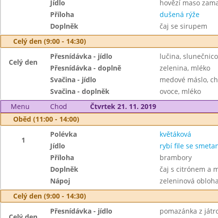
Jídlo
hovězí maso zam
Příloha
dušená rýže
Doplněk
čaj se sirupem
Celý den (9:00 - 14:30)
Přesnídávka - jídlo
lučina, slunečnic
Celý den
Přesnídávka - doplně
zelenina, mléko
Svačina - jídlo
medové máslo, ch
Svačina - doplněk
ovoce, mléko
Menu
Chod
Čtvrtek 21. 11. 2019
Oběd (11:00 - 14:00)
Polévka
květáková
1
Jídlo
rybí file se smeta
Příloha
brambory
Doplněk
čaj s citrónem a 
Nápoj
zeleninová obloh
Celý den (9:00 - 14:30)
Přesnídávka - jídlo
pomazánka z játro
Celý den