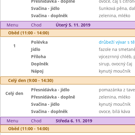
Přesnídávka - doplně
ovoce, čaj s citró
Svačina - jídlo
šunková pěna, da
Svačina - doplněk
zelenina, mléko
Menu
Chod
Úterý 5. 11. 2019
Oběd (11:00 - 14:00)
Polévka
drůbeží vývar s t
1
Jídlo
fazole na smetan
Příloha
výcezrnný chléb, 
Doplněk
sirup, ovocný čaj
Nápoj
kynutý moučník
Celý den (9:00 - 14:30)
Přesnídávka - jídlo
pomazánka z taven
Celý den
Přesnídávka - doplně
zelenina, mléko
Svačina - jídlo
kynutý moučník
Svačina - doplněk
ovoce, bílá káva
Menu
Chod
Středa 6. 11. 2019
Oběd (11:00 - 14:00)