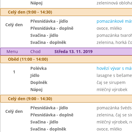
Nápoj
zeleninová obloh
Celý den (9:00 - 14:30)
Přesnídávka - jídlo
pomazánkové másl
Celý den
Přesnídávka - doplně
ovoce, mléko
Svačina - jídlo
pomazánka tvaroho
Svačina - doplněk
zelenina, horká č
Menu
Chod
Středa 13. 11. 2019
Oběd (11:00 - 14:00)
Polévka
hovězí vývar s má
1
Jídlo
lasagne s bešam
Doplněk
čaj se sirupem
Nápoj
mléčný výrobek
Celý den (9:00 - 14:30)
Přesnídávka - jídlo
pomazánka švédsk
Celý den
Přesnídávka - doplně
zelenina, čaj se 
Svačina - jídlo
mléčný výrobek, r
Svačina - doplněk
ovoce, mléko