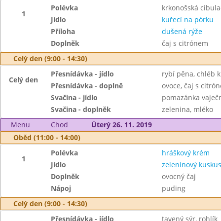
Polévka
krkonošská cibula
1
Jídlo
kuřecí na pórku
Příloha
dušená rýže
Doplněk
čaj s citrónem
Celý den (9:00 - 14:30)
Přesnídávka - jídlo
rybí pěna, chléb 
Celý den
Přesnídávka - doplně
ovoce, čaj s citró
Svačina - jídlo
pomazánka vaječn
Svačina - doplněk
zelenina, mléko
Menu
Chod
Úterý 26. 11. 2019
Oběd (11:00 - 14:00)
Polévka
hráškový krém
1
Jídlo
zeleninový kuskus
Doplněk
ovocný čaj
Nápoj
puding
Celý den (9:00 - 14:30)
Přesnídávka - jídlo
tavený sýr, rohlík