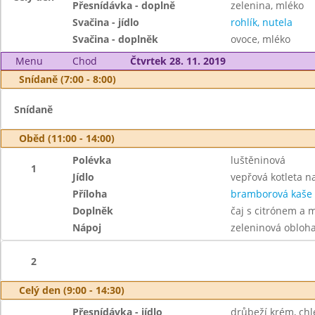
Přesnídávka - doplně
zelenina, mléko
Svačina - jídlo
rohlík, nutela
Svačina - doplněk
ovoce, mléko
Menu
Chod
Čtvrtek 28. 11. 2019
Snídaně (7:00 - 8:00)
Snídaně
Oběd (11:00 - 14:00)
Polévka
luštěninová
1
Jídlo
vepřová kotleta n
Příloha
bramborová kaše
Doplněk
čaj s citrónem a
Nápoj
zeleninová obloh
2
Celý den (9:00 - 14:30)
Přesnídávka - jídlo
drůbeží krém, chl