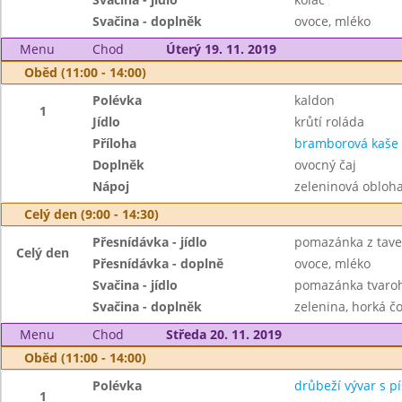
Svačina - doplněk
ovoce, mléko
Menu
Chod
Úterý 19. 11. 2019
Oběd (11:00 - 14:00)
Polévka
kaldon
1
Jídlo
krůtí roláda
Příloha
bramborová kaše
Doplněk
ovocný čaj
Nápoj
zeleninová obloh
Celý den (9:00 - 14:30)
Přesnídávka - jídlo
pomazánka z taven
Celý den
Přesnídávka - doplně
ovoce, mléko
Svačina - jídlo
pomazánka tvaroh
Svačina - doplněk
zelenina, horká č
Menu
Chod
Středa 20. 11. 2019
Oběd (11:00 - 14:00)
Polévka
drůbeží vývar s 
1