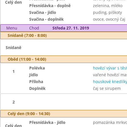
Celý den
Přesnídávka - doplně
zelenina, mléko
Svačina - jídlo
puding, piškoty
Svačina - doplněk
ovoce, ovocný čaj
Menu
Chod
Středa 27. 11. 2019
Snídaně (7:00 - 8:00)
Snídaně
Oběd (11:00 - 14:00)
Polévka
hovězí vývar s těs
1
Jídlo
vařené hovězí ma
Příloha
houskové knedlík
Doplněk
čaj se sirupem
2
Celý den (9:00 - 14:30)
Přesnídávka - jídlo
pomazánka mrkvov
Celý den