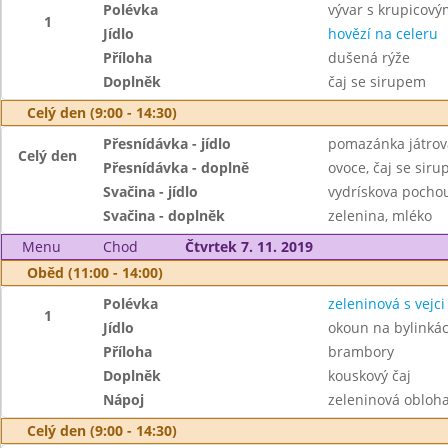
Polévka
vývar s krupicový
1
Jídlo
hovězí na celeru
Příloha
dušená rýže
Doplněk
čaj se sirupem
Celý den (9:00 - 14:30)
Přesnídávka - jídlo
pomazánka játrov
Celý den
Přesnídávka - doplně
ovoce, čaj se sir
Svačina - jídlo
vydrískova pochou
Svačina - doplněk
zelenina, mléko
Menu
Chod
Čtvrtek 7. 11. 2019
Oběd (11:00 - 14:00)
Polévka
zeleninová s vejci
1
Jídlo
okoun na bylinká
Příloha
brambory
Doplněk
kouskový čaj
Nápoj
zeleninová obloh
Celý den (9:00 - 14:30)