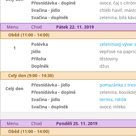
Přesnídávka - doplně
ovoce, čaj s cit
Svačina - jídlo
chléb havíř, máslo
Svačina - doplněk
zelenina, bílá káv
Menu
Chod
Pátek 22. 11. 2019
Oběd (11:00 - 14:00)
Polévka
zeleninový vývar 
1
Jídlo
vepřové na papri
Příloha
těstoviny
Doplněk
džus
Celý den (9:00 - 14:30)
Přesnídávka - jídlo
pomazánka z tresč
Celý den
Přesnídávka - doplně
zelenina, kouskový
Svačina - jídlo
termix, rohlík
Svačina - doplněk
ovoce, mléko
Menu
Chod
Pondělí 25. 11. 2019
Oběd (11:00 - 14:00)