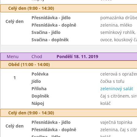
Celý den (9:00 - 14:30)
Přesnídávka - jídlo
pomazánka drůbež
Celý den
Přesnídávka - doplně
zelenina, mléko
Svačina - jídlo
semínkový rohlík,
Svačina - doplněk
ovoce, kouskový č
Menu
Chod
Pondělí 18. 11. 2019
Oběd (11:00 - 14:00)
Polévka
celerová s opraž
1
Jídlo
čočka s tofu
Příloha
zeleninový salát
Doplněk
čaj s citrónem, si
Nápoj
koláč
Celý den (9:00 - 14:30)
Přesnídávka - jídlo
vaječná topinka
Celý den
Přesnídávka - doplně
zelenina, čaj s ci
Svačina - jídlo
koláč