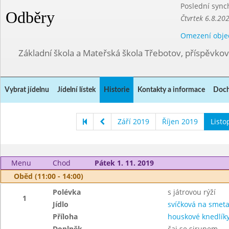
Poslední sync
Odběry
Čtvrtek 6.8.20
Omezení obje
Základní škola a Mateřská škola Třebotov, příspěvko
Vybrat jídelnu
Jídelní lístek
Historie
Kontakty a informace
Doch
Září 2019
Říjen 2019
Listo
Menu
Chod
Pátek 1. 11. 2019
Oběd (11:00 - 14:00)
Polévka
s játrovou rýží
1
Jídlo
svíčková na smet
Příloha
houskové knedlík
Doplněk
čaj se sirupem