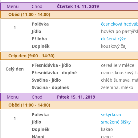
Menu
Chod
Čtvrtek 14. 11. 2019
Oběd (11:00 - 14:00)
Polévka
česneková hedvá
1
Jídlo
hovězí po pastýřs
Příloha
dušená rýže
Doplněk
kouskový čaj
Celý den (9:00 - 14:30)
Přesnídávka - jídlo
cereálie v mléce
Celý den
Přesnídávka - doplně
ovoce, kouskový č
Svačina - jídlo
chléb šumava, más
Svačina - doplněk
zelenina, mléko
Menu
Chod
Pátek 15. 11. 2019
Oběd (11:00 - 14:00)
Polévka
sekyrková
1
Jídlo
smažené šišky
Doplněk
kakao
Nápoj
ovoce