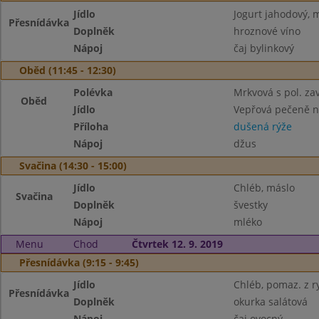
Jídlo
Jogurt jahodový, 
Přesnídávka
Doplněk
hroznové víno
Nápoj
čaj bylinkový
Oběd (11:45 - 12:30)
Polévka
Mrkvová s pol. za
Oběd
Jídlo
Vepřová pečeně 
Příloha
dušená rýže
Nápoj
džus
Svačina (14:30 - 15:00)
Jídlo
Chléb, máslo
Svačina
Doplněk
švestky
Nápoj
mléko
Menu
Chod
Čtvrtek 12. 9. 2019
Přesnídávka (9:15 - 9:45)
Jídlo
Chléb, pomaz. z ry
Přesnídávka
Doplněk
okurka salátová
Nápoj
čaj ovocný