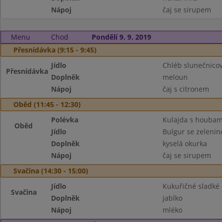
Nápoj
čaj se sirupem
Menu
Chod
Pondělí 9. 9. 2019
Přesnídávka (9:15 - 9:45)
Jídlo
Chléb slunečnicov
Přesnídávka
Doplněk
meloun
Nápoj
čaj s citronem
Oběd (11:45 - 12:30)
Polévka
Kulajda s houbam
Oběd
Jídlo
Bulgur se zeleni
Doplněk
kyselá okurka
Nápoj
čaj se sirupem
Svačina (14:30 - 15:00)
Jídlo
Kukuřičné sladké 
Svačina
Doplněk
jablko
Nápoj
mléko