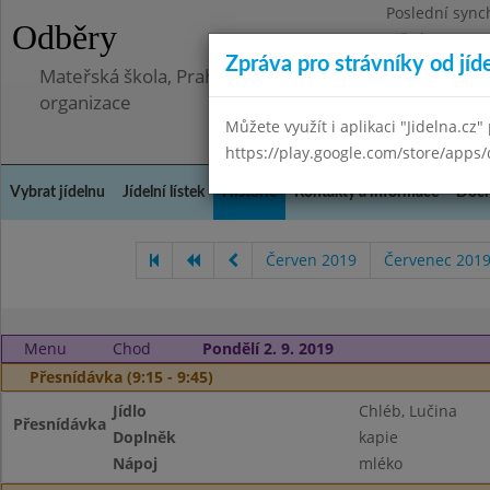
Poslední sync
Odběry
Středa 8.7.202
Zpráva pro strávníky od jíd
Mateřská škola, Praha 5 - Barrandov, Lohniského 851
organizace
Můžete využít i aplikaci "Jidelna.cz"
https://play.google.com/store/apps/
Vybrat jídelnu
Jídelní lístek
Historie
Kontakty a informace
Doch
Červen 2019
Červenec 201
Menu
Chod
Pondělí 2. 9. 2019
Přesnídávka (9:15 - 9:45)
Jídlo
Chléb, Lučina
Přesnídávka
Doplněk
kapie
Nápoj
mléko