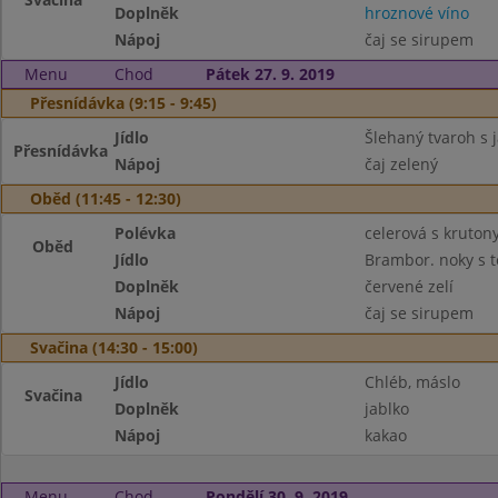
Doplněk
hroznové víno
Nápoj
čaj se sirupem
Menu
Chod
Pátek 27. 9. 2019
Přesnídávka (9:15 - 9:45)
Jídlo
Šlehaný tvaroh s 
Přesnídávka
Nápoj
čaj zelený
Oběd (11:45 - 12:30)
Polévka
celerová s kruton
Oběd
Jídlo
Brambor. noky s t
Doplněk
červené zelí
Nápoj
čaj se sirupem
Svačina (14:30 - 15:00)
Jídlo
Chléb, máslo
Svačina
Doplněk
jablko
Nápoj
kakao
Menu
Chod
Pondělí 30. 9. 2019