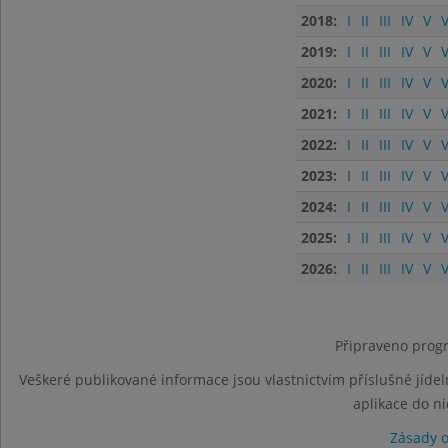
2018:
I
II
III
IV
V
V
2019:
I
II
III
IV
V
V
2020:
I
II
III
IV
V
V
2021:
I
II
III
IV
V
V
2022:
I
II
III
IV
V
V
2023:
I
II
III
IV
V
V
2024:
I
II
III
IV
V
V
2025:
I
II
III
IV
V
V
2026:
I
II
III
IV
V
V
Připraveno progr
Veškeré publikované informace jsou vlastnictvím příslušné jídel
aplikace do n
Zásady 