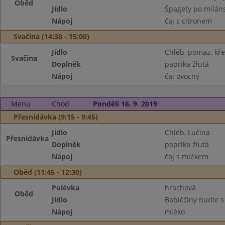
Oběd
Jídlo
Špagety po milán
Nápoj
čaj s citronem
Svačina (14:30 - 15:00)
Jídlo
Chléb, pomaz. kř
Svačina
Doplněk
paprika žlutá
Nápoj
čaj ovocný
Menu
Chod
Pondělí 16. 9. 2019
Přesnídávka (9:15 - 9:45)
Jídlo
Chléb, Lučina
Přesnídávka
Doplněk
paprika žlutá
Nápoj
čaj s mlékem
Oběd (11:45 - 12:30)
Polévka
hrachová
Oběd
Jídlo
Babiččiny nudle 
Nápoj
mléko