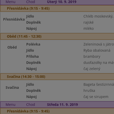
Menu
Chod
Úterý 10. 9. 2019
Přesnídávka (9:15 - 9:45)
Jídlo
Chléb moskevský, 
Přesnídávka
Doplněk
rajské
Nápoj
mléko
Oběd (11:45 - 12:30)
Polévka
Zeleninová s játr
Oběd
Jídlo
Ryba obalovaná
Příloha
brambory
Doplněk
duofazolky na má
Nápoj
čaj zelený
Svačina (14:30 - 15:00)
Jídlo
Bageta šestizrnná
Svačina
Doplněk
hruška
Nápoj
čaj se sirupem
Menu
Chod
Středa 11. 9. 2019
Přesnídávka (9:15 - 9:45)