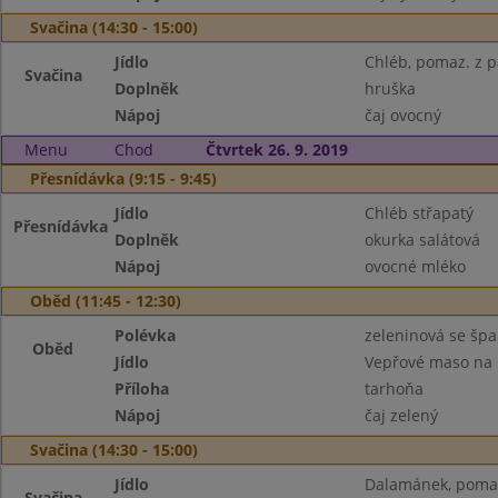
Svačina (14:30 - 15:00)
Jídlo
Chléb, pomaz. z p
Svačina
Doplněk
hruška
Nápoj
čaj ovocný
Menu
Chod
Čtvrtek 26. 9. 2019
Přesnídávka (9:15 - 9:45)
Jídlo
Chléb střapatý
Přesnídávka
Doplněk
okurka salátová
Nápoj
ovocné mléko
Oběd (11:45 - 12:30)
Polévka
zeleninová se šp
Oběd
Jídlo
Vepřové maso na 
Příloha
tarhoňa
Nápoj
čaj zelený
Svačina (14:30 - 15:00)
Jídlo
Dalamánek, pomaz
Svačina