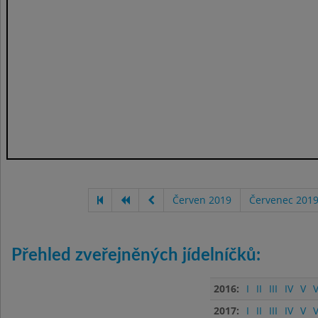
Červen 2019
Červenec 201
Přehled zveřejněných jídelníčků:
2016:
I
II
III
IV
V
V
2017:
I
II
III
IV
V
V