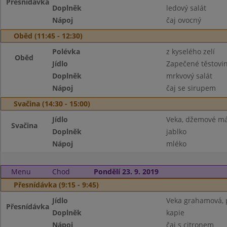
Přesnídávka
Doplněk
ledový salát
Nápoj
čaj ovocný
Oběd (11:45 - 12:30)
Polévka
z kyselého zelí
Oběd
Jídlo
Zapečené těstovi
Doplněk
mrkvový salát
Nápoj
čaj se sirupem
Svačina (14:30 - 15:00)
Jídlo
Veka, džemové má
Svačina
Doplněk
jablko
Nápoj
mléko
Menu
Chod
Pondělí 23. 9. 2019
Přesnídávka (9:15 - 9:45)
Jídlo
Veka grahamová, p
Přesnídávka
Doplněk
kapie
Nápoj
čaj s citronem