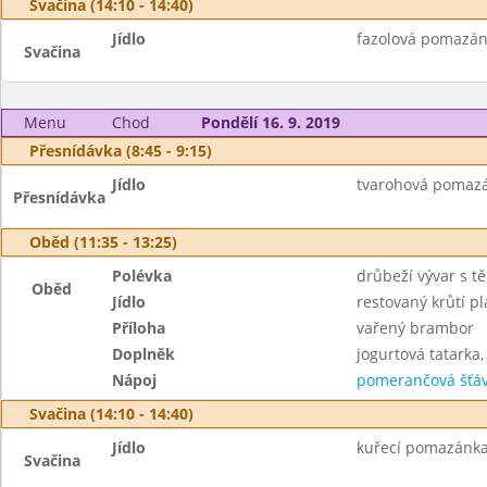
Svačina (14:10 - 14:40)
Jídlo
fazolová pomazánk
Svačina
Menu
Chod
Pondělí 16. 9. 2019
Přesnídávka (8:45 - 9:15)
Jídlo
tvarohová pomazán
Přesnídávka
Oběd (11:35 - 13:25)
Polévka
drůbeží vývar s tě
Oběd
Jídlo
restovaný krůtí p
Příloha
vařený brambor
Doplněk
jogurtová tatarka,
Nápoj
pomerančová šťáv
Svačina (14:10 - 14:40)
Jídlo
kuřecí pomazánka 
Svačina