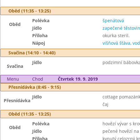
Oběd (11:35 - 13:25)
Polévka
špenátová
Oběd
Jídlo
zapečené těstovi
Příloha
okurka steril.
Nápoj
višňová šťáva, vo
Svačina (14:10 - 14:40)
Jídlo
podzimní bábovka
Svačina
Menu
Chod
Čtvrtek 19. 9. 2019
Přesnídávka (8:45 - 9:15)
Jídlo
cottage pomazánk
Přesnídávka
čaj
Oběd (11:35 - 13:25)
Polévka
hovězí vývar s k
Oběd
Jídlo
pečené hovězí na
Příloha
kynutý celozrný k