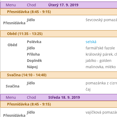
Menu
Chod
Úterý 17. 9. 2019
Přesnídávka (8:45 - 9:15)
Jídlo
ševcovský pomazán
Přesnídávka
Oběd (11:35 - 13:25)
Polévka
selská
Oběd
Jídlo
farmářské fazole
Příloha
královský párek, 
Doplněk
jablko - golden
Nápoj
malinovka, mléko
Svačina (14:10 - 14:40)
Jídlo
pomazánka z cizr
Svačina
čaj
Menu
Chod
Středa 18. 9. 2019
Přesnídávka (8:45 - 9:15)
Jídlo
vajíčková pomazán
Přesnídávka