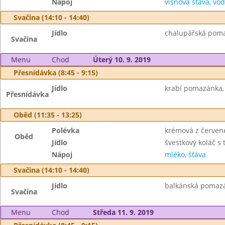
Nápoj
višňová šťáva, vo
Svačina (14:10 - 14:40)
Jídlo
chalupářská poma
Svačina
Menu
Chod
Úterý 10. 9. 2019
Přesnídávka (8:45 - 9:15)
Jídlo
krabí pomazánka, 
Přesnídávka
Oběd (11:35 - 13:25)
Polévka
krémová z červen
Oběd
Jídlo
švestkový koláč s
Nápoj
mléko, šťáva
Svačina (14:10 - 14:40)
Jídlo
balkánská pomazánk
Svačina
Menu
Chod
Středa 11. 9. 2019