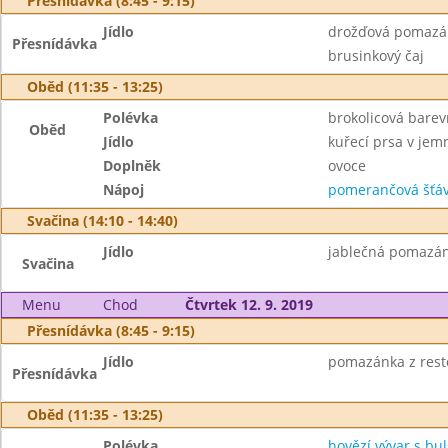
Přesnídávka (8:45 - 9:15)
Jídlo
drožďová pomazán
Přesnídávka
brusinkový čaj
Oběd (11:35 - 13:25)
Polévka
brokolicová bare
Oběd
Jídlo
kuřecí prsa v je
Doplněk
ovoce
Nápoj
pomerančová šťáv
Svačina (14:10 - 14:40)
Jídlo
jablečná pomazánk
Svačina
Menu
Chod
Čtvrtek 12. 9. 2019
Přesnídávka (8:45 - 9:15)
Jídlo
pomazánka z rest
Přesnídávka
Oběd (11:35 - 13:25)
Polévka
hovězí vývar s b