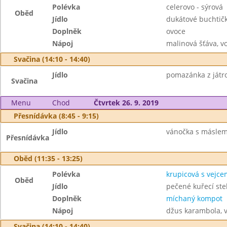
Polévka
celerovo - sýrová
Oběd
Jídlo
dukátové buchtič
Doplněk
ovoce
Nápoj
malinová šťáva, v
Svačina (14:10 - 14:40)
Jídlo
pomazánka z játrov
Svačina
Menu
Chod
Čtvrtek 26. 9. 2019
Přesnídávka (8:45 - 9:15)
Jídlo
vánočka s máslem,
Přesnídávka
Oběd (11:35 - 13:25)
Polévka
krupicová s vejce
Oběd
Jídlo
pečené kuřecí ste
Doplněk
míchaný kompot
Nápoj
džus karambola, 
Svačina (14:10 - 14:40)