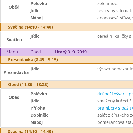
Polévka
zeleninová
Oběd
Jídlo
těstoviny v toma
Nápoj
ananasová šťáva,
Svačina (14:10 - 14:40)
Jídlo
cereální kuličky s
Svačina
Menu
Chod
Úterý 3. 9. 2019
Přesnídávka (8:45 - 9:15)
Jídlo
sýrová pomazánka 
Přesnídávka
Oběd (11:35 - 13:25)
Polévka
drůbeží vývar s 
Oběd
Jídlo
smažený kuřecí ří
Příloha
brambory s pažit
Doplněk
salát z čínského ze
Nápoj
pomerančová šťáv
Svačina (14:10 - 14:40)