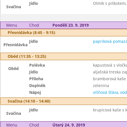
Jídlo
Olmík s piškotem,
Svačina
Menu
Chod
Pondělí 23. 9. 2019
Přesnídávka (8:45 - 9:15)
Jídlo
papriková pomazánk
Přesnídávka
Oběd (11:35 - 13:25)
Polévka
kapustová s vločk
Oběd
Jídlo
aljašská treska z
Příloha
bramborová kaše
Doplněk
zelenina
Nápoj
višňová šťáva, vo
Svačina (14:10 - 14:40)
Jídlo
krupicová kaše s 
Svačina
Menu
Chod
Úterý 24. 9. 2019