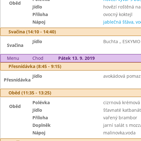
Oběd
Jídlo
hovězí roštěná na 
Příloha
ovocný koktejl
Nápoj
jablečná šťáva, v
Svačina (14:10 - 14:40)
Jídlo
Buchta ,, ESKYMO 
Svačina
Menu
Chod
Pátek 13. 9. 2019
Přesnídávka (8:45 - 9:15)
Jídlo
avokádová pomazán
Přesnídávka
Oběd (11:35 - 13:25)
Polévka
cizrnová krémová
Oběd
Jídlo
šťavnaté katbanát
Příloha
vařený brambor
Doplněk
jarní salát s mozz
Nápoj
malinovka,voda