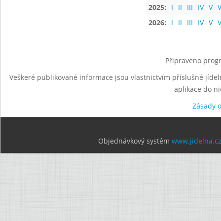
2025:
I
II
III
IV
V
V
2026:
I
II
III
IV
V
V
Připraveno progr
Veškeré publikované informace jsou vlastnictvím příslušné jídel
aplikace do n
Zásady 
Objednávkový systém
www.jidelna.c