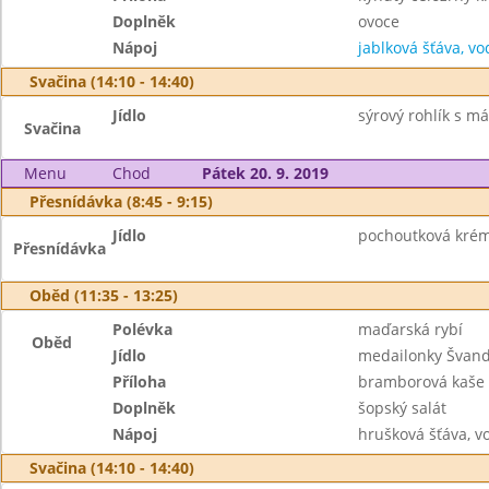
Doplněk
ovoce
Nápoj
jablková šťáva, vo
Svačina (14:10 - 14:40)
Jídlo
sýrový rohlík s m
Svačina
Menu
Chod
Pátek 20. 9. 2019
Přesnídávka (8:45 - 9:15)
Jídlo
pochoutková krém
Přesnídávka
Oběd (11:35 - 13:25)
Polévka
maďarská rybí
Oběd
Jídlo
medailonky Švan
Příloha
bramborová kaše
Doplněk
šopský salát
Nápoj
hrušková šťáva, v
Svačina (14:10 - 14:40)