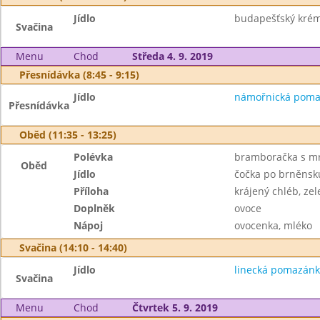
Jídlo
budapešťský krém, 
Svačina
Menu
Chod
Středa 4. 9. 2019
Přesnídávka (8:45 - 9:15)
Jídlo
námořnická pomazá
Přesnídávka
Oběd (11:35 - 13:25)
Polévka
bramboračka s mr
Oběd
Jídlo
čočka po brněnsk
Příloha
krájený chléb, ze
Doplněk
ovoce
Nápoj
ovocenka, mléko
Svačina (14:10 - 14:40)
Jídlo
linecká pomazánk
Svačina
Menu
Chod
Čtvrtek 5. 9. 2019