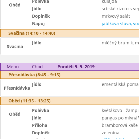
Polévka
kulajda
Oběd
Jídlo
srbské rizoto s 
Doplněk
mrkvový salát
Nápoj
jablková šťáva, vo
Svačina (14:10 - 14:40)
Jídlo
mléčný brumík, m
Svačina
Menu
Chod
Pondělí 9. 9. 2019
Přesnídávka (8:45 - 9:15)
Jídlo
ementálská pomazá
Přesnídávka
Oběd (11:35 - 13:25)
Polévka
květákovo - žamp
Oběd
Jídlo
pangas po mlyná
Příloha
bramborová kaše
Doplněk
zelenina