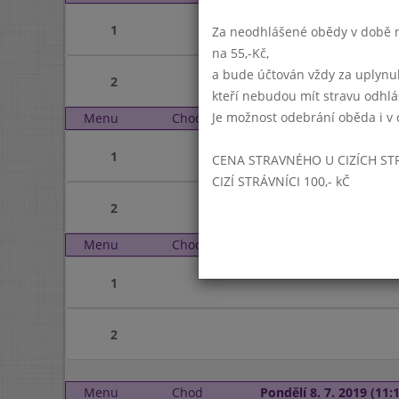
1
Za neodhlášené obědy v době ne
na 55,-Kč,
a bude účtován vždy za uplynu
2
kteří nebudou mít stravu odhl
Je možnost odebrání oběda i v 
Menu
Chod
Sobota 6. 7. 2019 (11:1
1
CENA STRAVNÉHO U CIZÍCH ST
CIZÍ STRÁVNÍCI 100,- kČ
2
Menu
Chod
Neděle 7. 7. 2019 (11:1
1
2
Menu
Chod
Pondělí 8. 7. 2019 (11:1