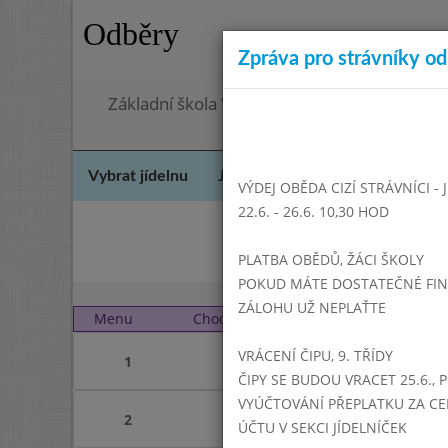
Odběry
Zpráva pro strávníky od 
Základní škola Vrbno pod Pradědem, okres 
Vybrat jídelnu
Jídelní lístek
Historie
Kon
VÝDEJ OBĚDA CIZÍ STRÁVNÍCI -
22.6. - 26.6. 10,30 HOD
Kvě
PLATBA OBĚDŮ, ŽÁCI ŠKOLY
POKUD MÁTE DOSTATEČNÉ FINAN
ZÁLOHU UŽ NEPLAŤTE
Menu
Chod
Pondělí 1. 7. 2019 (11:1
VRÁCENÍ ČIPU, 9. TŘÍDY
1
ČIPY SE BUDOU VRACET 25.6., 
VYÚČTOVÁNÍ PŘEPLATKU ZA CE
2
ÚČTU V SEKCI JÍDELNÍČEK