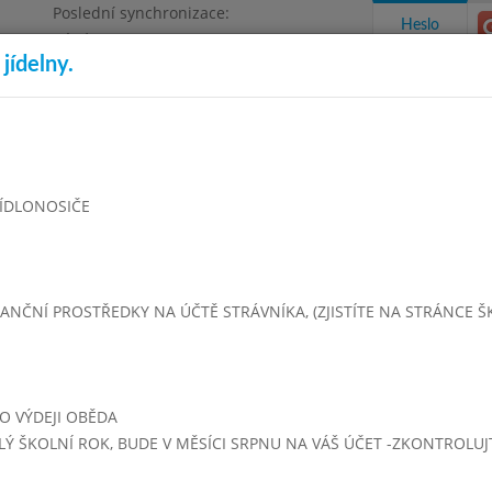
Poslední synchronizace:
Heslo
Pátek 26.6.2026 6:33
jídelny.
Omezení objednávek
Bruntál, příspěvková organizace
takty a informace
Docházka
Aktivity
 JÍDLONOSIČE
ten 2019
Červen 2019
Červenec 2019
Srpen 2019
Září 
ČNÍ PROSTŘEDKY NA ÚČTĚ STRÁVNÍKA, (ZJISTÍTE NA STRÁNCE ŠKOL
Týden 27
5 - 14:00)
PO VÝDEJI OBĚDA
LÝ ŠKOLNÍ ROK, BUDE V MĚSÍCI SRPNU NA VÁŠ ÚČET -ZKONTROLU