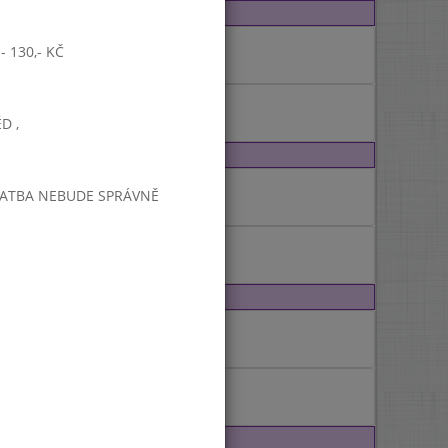
 130,- KČ
D ,
PLATBA NEBUDE SPRÁVNĚ