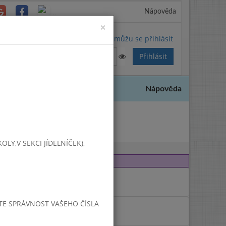
Nápověda
Close
×
Nemůžu se přihlásit
Nápověda
2019
Y,V SEKCI JÍDELNÍČEK),
JTE SPRÁVNOST VAŠEHO ČÍSLA