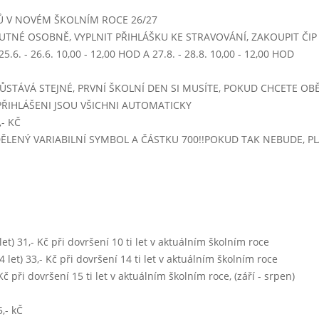
- 14:00)
Ů V NOVÉM ŠKOLNÍM ROCE 26/27
UTNÉ OSOBNĚ, VYPLNIT PŘIHLÁŠKU KE STRAVOVÁNÍ, ZAKOUPIT ČIP -
.6. - 26.6. 10,00 - 12,00 HOD A 27.8. - 28.8. 10,00 - 12,00 HOD
ŮSTÁVÁ STEJNÉ, PRVNÍ ŠKOLNÍ DEN SI MUSÍTE, POKUD CHCETE OBĚ
PŘIHLÁŠENI JSOU VŠICHNI AUTOMATICKY
 - 14:00)
- KČ
IDĚLENÝ VARIABILNÍ SYMBOL A ČÁSTKU 700!!POKUD TAK NEBUDE, 
5 - 14:00)
0 let) 31,- Kč při dovršení 10 ti let v aktuálním školním roce
 14 let) 33,- Kč při dovršení 14 ti let v aktuálním školním roce
- Kč při dovršení 15 ti let v aktuálním školním roce, (září - srpen)
,- kČ
- 14:00)