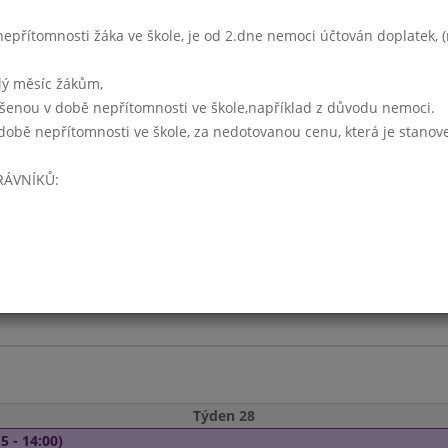
přítomnosti žáka ve škole, je od 2.dne nemoci účtován doplatek, (r
lý měsíc žákům,
ášenou v době nepřítomnosti ve škole,například z důvodu nemoci.
době nepřítomnosti ve škole, za nedotovanou cenu, která je stanov
5 - 14:00)
RÁVNÍKŮ:
5 - 14:00)
Týden 28
5 - 14:00)