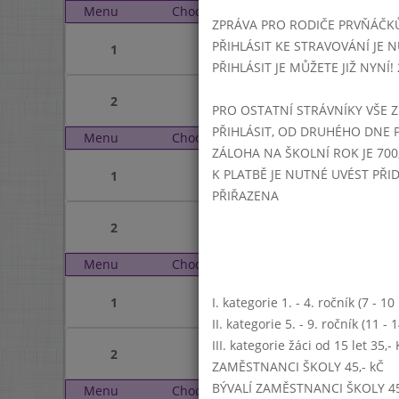
Menu
Chod
Úterý 2. 7. 2019 (11:15 
ZPRÁVA PRO RODIČE PRVŇÁČK
PŘIHLÁSIT KE STRAVOVÁNÍ JE N
1
PŘIHLÁSIT JE MŮŽETE JIŽ NYNÍ! 25
2
PRO OSTATNÍ STRÁVNÍKY VŠE Z
PŘIHLÁSIT, OD DRUHÉHO DNE 
Menu
Chod
Středa 3. 7. 2019 (11:15
ZÁLOHA NA ŠKOLNÍ ROK JE 700,
K PLATBĚ JE NUTNÉ UVÉST PŘ
1
PŘIŘAZENA
2
Menu
Chod
Čtvrtek 4. 7. 2019 (11:1
1
I. kategorie 1. - 4. ročník (7 - 1
II. kategorie 5. - 9. ročník (11 -
III. kategorie žáci od 15 let 35,
2
ZAMĚSTNANCI ŠKOLY 45,- kČ
BÝVALÍ ZAMĚSTNANCI ŠKOLY 45
Menu
Chod
Pátek 5. 7. 2019 (11:15 