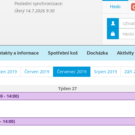
Poslední synchronizace:
Heslo
Úterý 14.7.2026 9:30
takty a informace
Spotřební koš
Docházka
Aktivity
ten 2019
Červen 2019
Červenec 2019
Srpen 2019
Září 
Týden 27
0 - 14:00)
- 14:00)