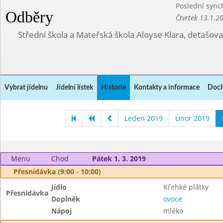
Poslední sync
Odběry
Čtvrtek 13.1.2
Střední škola a Mateřská škola Aloyse Klara, detašov
Vybrat jídelnu
Jídelní lístek
Historie
Kontakty a informace
Doch
Leden 2019
Únor 2019
Menu
Chod
Pátek 1. 3. 2019
Přesnídávka (9:00 - 10:00)
Jídlo
Křehké plátky
Přesnídávka
Doplněk
ovoce
Nápoj
mléko