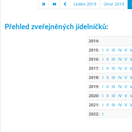
Leden 2019
Únor 2019
Přehled zveřejněných jídelníčků:
2014:
2015:
I
II
III
IV
V
V
2016:
I
II
III
IV
V
V
2017:
I
II
III
IV
V
V
2018:
I
II
III
IV
V
V
2019:
I
II
III
IV
V
V
2020:
I
II
III
IV
V
V
2021:
I
II
III
IV
V
V
2022:
I