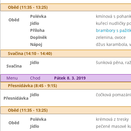
Oběd (11:35 - 13:25)
Polévka
kmínová s pohan
Oběd
Jídlo
kuřecí nudličky p
Příloha
brambory s pažit
Doplněk
zelenina, ovoce
Nápoj
džus karambola, 
Svačina (14:10 - 14:40)
Jídlo
šunková pěna, raž
Svačina
Menu
Chod
Pátek 8. 3. 2019
Přesnídávka (8:45 - 9:15)
Jídlo
čočková pomazánka
Přesnídávka
Oběd (11:35 - 13:25)
Polévka
krémová z tresky
Oběd
Jídlo
pečené masové ku