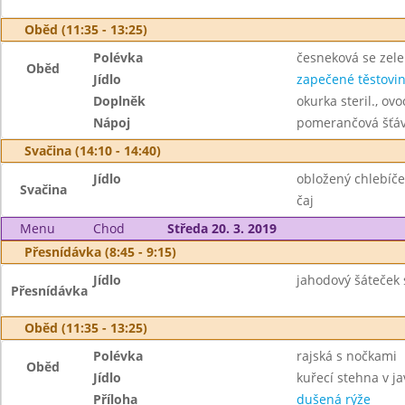
Oběd (11:35 - 13:25)
Polévka
česneková se zele
Oběd
Jídlo
zapečené těstovi
Doplněk
okurka steril., ovo
Nápoj
pomerančová šťáv
Svačina (14:10 - 14:40)
Jídlo
obložený chlebíček
Svačina
čaj
Menu
Chod
Středa 20. 3. 2019
Přesnídávka (8:45 - 9:15)
Jídlo
jahodový šáteček 
Přesnídávka
Oběd (11:35 - 13:25)
Polévka
rajská s nočkami
Oběd
Jídlo
kuřecí stehna v j
Příloha
dušená rýže