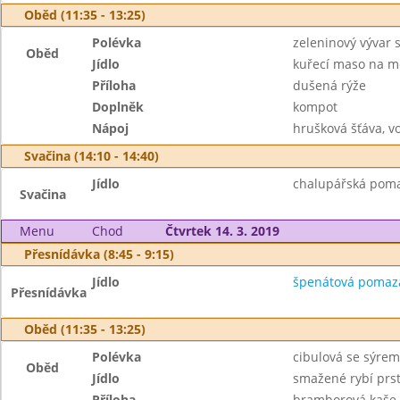
Oběd (11:35 - 13:25)
Polévka
zeleninový vývar 
Oběd
Jídlo
kuřecí maso na m
Příloha
dušená rýže
Doplněk
kompot
Nápoj
hrušková šťáva, v
Svačina (14:10 - 14:40)
Jídlo
chalupářská poma
Svačina
Menu
Chod
Čtvrtek 14. 3. 2019
Přesnídávka (8:45 - 9:15)
Jídlo
špenátová pomazán
Přesnídávka
Oběd (11:35 - 13:25)
Polévka
cibulová se sýrem
Oběd
Jídlo
smažené rybí prs
Příloha
bramborová kaše