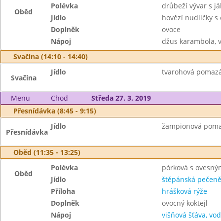
Polévka
drůbeží vývar s já
Oběd
Jídlo
hovězí nudličky s
Doplněk
ovoce
Nápoj
džus karambola, 
Svačina (14:10 - 14:40)
Jídlo
tvarohová pomazánk
Svačina
Menu
Chod
Středa 27. 3. 2019
Přesnídávka (8:45 - 9:15)
Jídlo
žampionová pomazá
Přesnídávka
Oběd (11:35 - 13:25)
Polévka
pórková s ovesný
Oběd
Jídlo
štěpánská pečen
Příloha
hrášková rýže
Doplněk
ovocný koktejl
Nápoj
višňová šťáva, vo