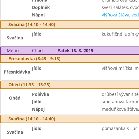
Doplněk
svěží salátek, ovo
Nápoj
višňová šťáva, vo
Svačina (14:10 - 14:40)
Jídlo
kukuřičné lupínky
Svačina
Menu
Chod
Pátek 15. 3. 2019
Přesnídávka (8:45 - 9:15)
Jídlo
višňová mřížka, ml
Přesnídávka
Oběd (11:35 - 13:25)
Polévka
drůbeží vývar s tě
Oběd
Jídlo
smetanová tarhoň
Nápoj
meduňková šťáva,
Svačina (14:10 - 14:40)
Jídlo
pomazánka s Lučin
Svačina