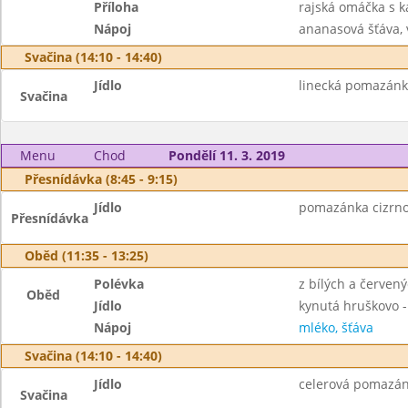
Příloha
rajská omáčka s 
Nápoj
ananasová šťáva,
Svačina (14:10 - 14:40)
Jídlo
linecká pomazánka,
Svačina
Menu
Chod
Pondělí 11. 3. 2019
Přesnídávka (8:45 - 9:15)
Jídlo
pomazánka cizrnov
Přesnídávka
Oběd (11:35 - 13:25)
Polévka
z bílých a červený
Oběd
Jídlo
kynutá hruškovo 
Nápoj
mléko, šťáva
Svačina (14:10 - 14:40)
Jídlo
celerová pomazánk
Svačina