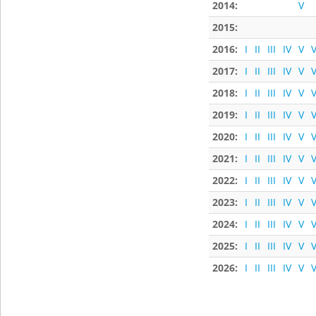
2014:
V
2015:
2016:
I
II
III
IV
V
V
2017:
I
II
III
IV
V
V
2018:
I
II
III
IV
V
V
2019:
I
II
III
IV
V
V
2020:
I
II
III
IV
V
V
2021:
I
II
III
IV
V
V
2022:
I
II
III
IV
V
V
2023:
I
II
III
IV
V
V
2024:
I
II
III
IV
V
V
2025:
I
II
III
IV
V
V
2026:
I
II
III
IV
V
V