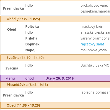
Jídlo
brokolicovo vaje
Přesnídávka
česnekem,mandari
Oběd (11:35 - 13:25)
Polévka
hráškový krém
Oběd
Jídlo
aljašská treska z
Příloha
vařený brambor s
Doplněk
rajčatový salát
Nápoj
malinovka ,voda
Svačina (14:10 - 14:40)
Jídlo
Buchta ,, ESKYMO 
Svačina
Menu
Chod
Úterý 26. 3. 2019
Přesnídávka (8:45 - 9:15)
Jídlo
jablečná pomazánk
Přesnídávka
Oběd (11:35 - 13:25)