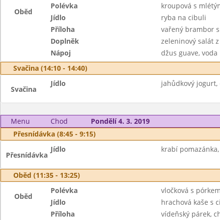
Polévka
kroupová s mlét
Oběd
Jídlo
ryba na cibuli
Příloha
vařený brambor 
Doplněk
zeleninový salát z
Nápoj
džus guave, voda
Svačina (14:10 - 14:40)
Jídlo
jahůdkový jogurt, 
Svačina
Menu
Chod
Pondělí 4. 3. 2019
Přesnídávka (8:45 - 9:15)
Jídlo
krabí pomazánka, 
Přesnídávka
Oběd (11:35 - 13:25)
Polévka
vločková s pórke
Oběd
Jídlo
hrachová kaše s c
Příloha
vídeňský párek, c