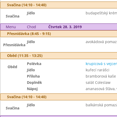
Svačina (14:10 - 14:40)
Jídlo
budapešťský krém,
Svačina
Menu
Chod
Čtvrtek 28. 3. 2019
Přesnídávka (8:45 - 9:15)
Jídlo
avokádová pomazán
Přesnídávka
Oběd (11:35 - 13:25)
Polévka
krupicová s vejce
Oběd
Jídlo
kuřecí rarášci
Příloha
bramborová kaše
Doplněk
salát Coleslaw
Nápoj
ananasová šťáva,
Svačina (14:10 - 14:40)
Jídlo
balkánská pomazán
Svačina