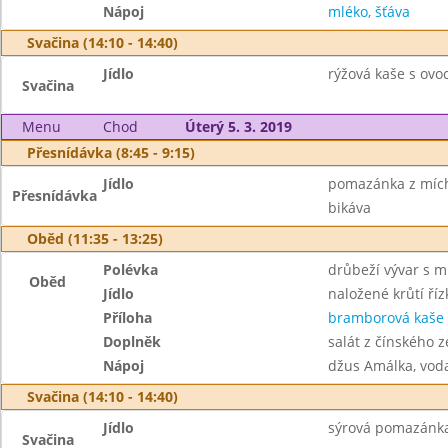
Nápoj
mléko, šťáva
Svačina (14:10 - 14:40)
Jídlo
rýžová kaše s ovo
Svačina
Menu
Chod
Úterý 5. 3. 2019
Přesnídávka (8:45 - 9:15)
Jídlo
pomazánka z mícha
Přesnídávka
bikáva
Oběd (11:35 - 13:25)
Polévka
drůbeží vývar s m
Oběd
Jídlo
naložené krůtí říz
Příloha
bramborová kaše
Doplněk
salát z čínského ze
Nápoj
džus Amálka, vod
Svačina (14:10 - 14:40)
Jídlo
sýrová pomazánka 
Svačina