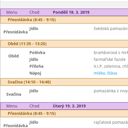
Menu
Chod
Pondělí 18. 3. 2019
Přesnídávka (8:45 - 9:15)
Jídlo
švédská pomazánka
Přesnídávka
Oběd (11:35 - 13:25)
Polévka
bramborová s mrk
Oběd
Jídlo
farmářské fazole
Příloha
V.I.P. zelenina, ch
Nápoj
mléko, šťáva
Svačina (14:10 - 14:40)
Jídlo
pomazánka z nivy 
Svačina
Menu
Chod
Úterý 19. 3. 2019
Přesnídávka (8:45 - 9:15)
Jídlo
rajčatová pomazán
Přesnídávka