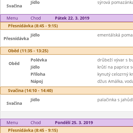
Jídlo
sýrová pomazánka s
Svačina
Menu
Chod
Pátek 22. 3. 2019
Přesnídávka (8:45 - 9:15)
Jídlo
ementálská pomazá
Přesnídávka
Oběd (11:35 - 13:25)
Polévka
drůbeží vývar s 
Oběd
Jídlo
krůtí na paprice
Příloha
kynutý celozrný k
Nápoj
džus Amálka, vod
Svačina (14:10 - 14:40)
Jídlo
palačinka s jahů
Svačina
Menu
Chod
Pondělí 25. 3. 2019
Přesnídávka (8:45 - 9:15)