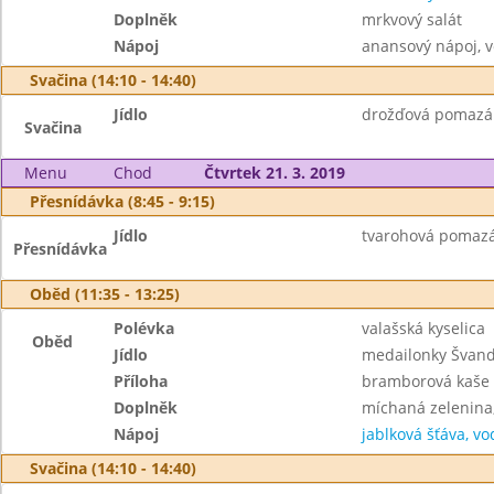
Doplněk
mrkvový salát
Nápoj
anansový nápoj, 
Svačina (14:10 - 14:40)
Jídlo
drožďová pomazánk
Svačina
Menu
Chod
Čtvrtek 21. 3. 2019
Přesnídávka (8:45 - 9:15)
Jídlo
tvarohová pomazán
Přesnídávka
Oběd (11:35 - 13:25)
Polévka
valašská kyselica
Oběd
Jídlo
medailonky Švan
Příloha
bramborová kaše
Doplněk
míchaná zelenina
Nápoj
jablková šťáva, vo
Svačina (14:10 - 14:40)