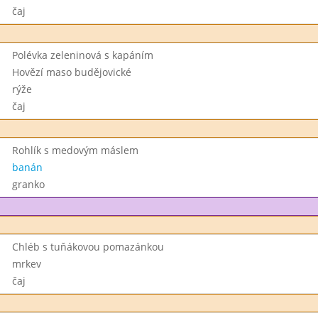
čaj
Polévka zeleninová s kapáním
Hovězí maso budějovické
rýže
čaj
Rohlík s medovým máslem
banán
granko
Chléb s tuňákovou pomazánkou
mrkev
čaj