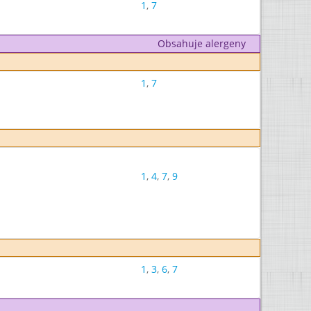
1
,
7
Obsahuje alergeny
1
,
7
1
,
4
,
7
,
9
1
,
3
,
6
,
7