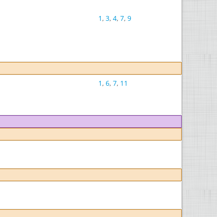
1
,
3
,
4
,
7
,
9
1
,
6
,
7
,
11