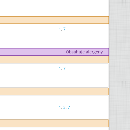
1
,
7
Obsahuje alergeny
1
,
7
1
,
3
,
7