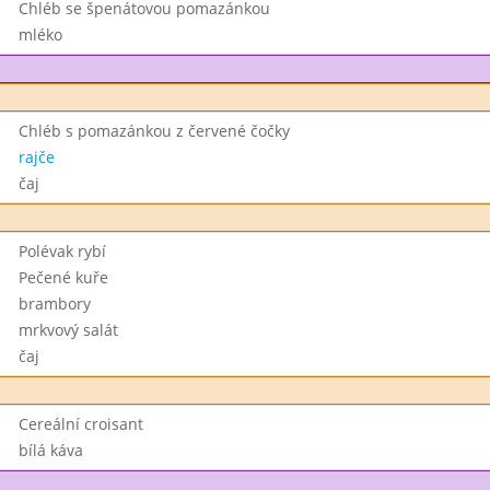
Chléb se špenátovou pomazánkou
mléko
Chléb s pomazánkou z červené čočky
rajče
čaj
Polévak rybí
Pečené kuře
brambory
mrkvový salát
čaj
Cereální croisant
bílá káva