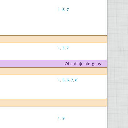
1
,
6
,
7
1
,
3
,
7
Obsahuje alergeny
1
,
5
,
6
,
7
,
8
1
,
9