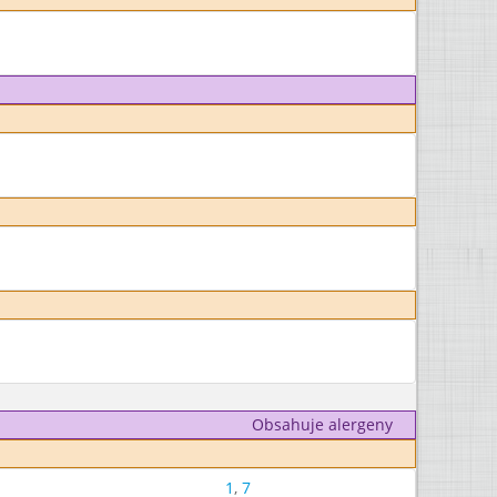
Obsahuje alergeny
1
,
7