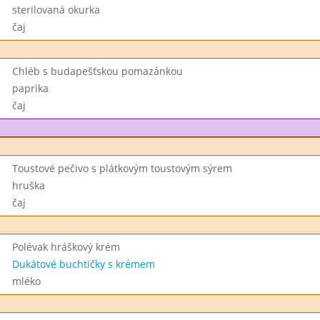
sterilovaná okurka
čaj
Chléb s budapešťskou pomazánkou
paprika
čaj
Toustové pečivo s plátkovým toustovým sýrem
hruška
čaj
Polévak hráškový krém
Dukátové buchtičky s krémem
mléko