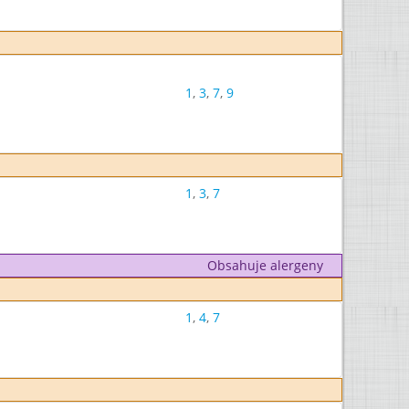
1
,
3
,
7
,
9
1
,
3
,
7
Obsahuje alergeny
1
,
4
,
7