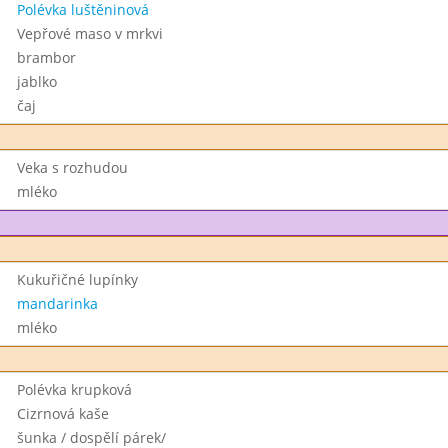
Polévka luštěninová
Vepřové maso v mrkvi
brambor
jablko
čaj
Veka s rozhudou
mléko
Kukuřičné lupínky
mandarinka
mléko
Polévka krupková
Cizrnová kaše
šunka / dospělí párek/