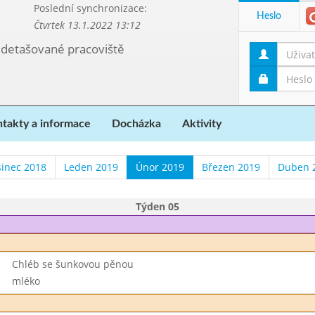
Poslední synchronizace:
Heslo
Čtvrtek 13.1.2022 13:12
, detašované pracoviště
takty a informace
Docházka
Aktivity
sinec 2018
Leden 2019
Únor 2019
Březen 2019
Duben 
Týden 05
Chléb se šunkovou pěnou
mléko