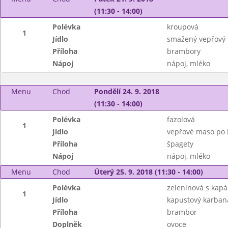
(11:30 - 14:00)
Polévka
kroupová
1
Jídlo
smažený vepřový ř
Příloha
brambory
Nápoj
nápoj, mléko
Menu
Chod
Pondělí 24. 9. 2018
(11:30 - 14:00)
Polévka
fazolová
1
Jídlo
vepřové maso po i
Příloha
špagety
Nápoj
nápoj, mléko
Menu
Chod
Úterý 25. 9. 2018 (11:30 - 14:00)
Polévka
zeleninová s kap
1
Jídlo
kapustový karban
Příloha
brambor
Doplněk
ovoce