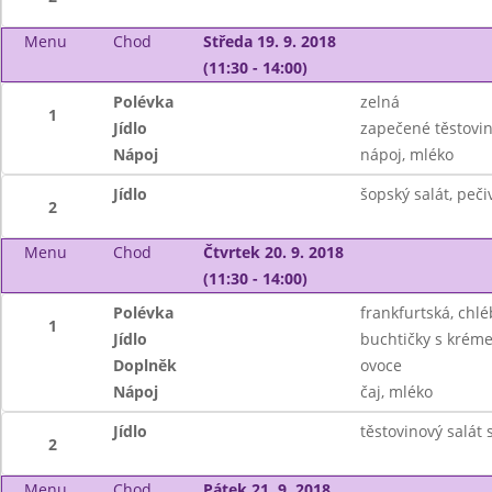
Menu
Chod
Středa 19. 9. 2018
(11:30 - 14:00)
Polévka
zelná
1
Jídlo
zapečené těstovi
Nápoj
nápoj, mléko
Jídlo
šopský salát, peči
2
Menu
Chod
Čtvrtek 20. 9. 2018
(11:30 - 14:00)
Polévka
frankfurtská, chlé
1
Jídlo
buchtičky s krém
Doplněk
ovoce
Nápoj
čaj, mléko
Jídlo
těstovinový salát
2
Menu
Chod
Pátek 21. 9. 2018