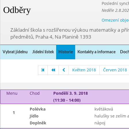
Poslední sync
Odběry
Neděle 2.8.20
Omezení obje
Základní škola s rozšířenou výukou matematiky a př
předmětů, Praha 4, Na Planině 1393
Vybrat jídelnu
Jídelní lístek
Historie
Kontakty a informace
Doch
Květen 2018
Červen 2018
Menu
Chod
Pondělí 3. 9. 2018
(11:30 - 14:00)
Polévka
květáková
1
Jídlo
halušky se zelím 
Doplněk
nápoj