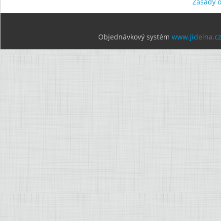
Zásady 
Objednávkový systém
www.jidelna.c