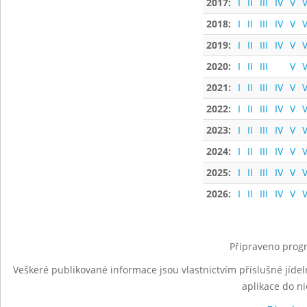
2017:
I
II
III
IV
V
V
2018:
I
II
III
IV
V
V
2019:
I
II
III
IV
V
V
2020:
I
II
III
V
V
2021:
I
II
III
IV
V
V
2022:
I
II
III
IV
V
V
2023:
I
II
III
IV
V
V
2024:
I
II
III
IV
V
V
2025:
I
II
III
IV
V
V
2026:
I
II
III
IV
V
V
Připraveno progr
Veškeré publikované informace jsou vlastnictvím příslušné jídel
aplikace do n