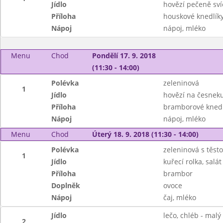
Jídlo
hovězí pečeně sví
Příloha
houskové knedlík
Nápoj
nápoj, mléko
Menu
Chod
Pondělí 17. 9. 2018
(11:30 - 14:00)
Polévka
zeleninová
1
Jídlo
hovězí na česneku
Příloha
bramborové knedl
Nápoj
nápoj, mléko
Menu
Chod
Úterý 18. 9. 2018 (11:30 - 14:00)
Polévka
zeleninová s těst
1
Jídlo
kuřecí rolka, salát
Příloha
brambor
Doplněk
ovoce
Nápoj
čaj, mléko
Jídlo
lečo, chléb - malý
2