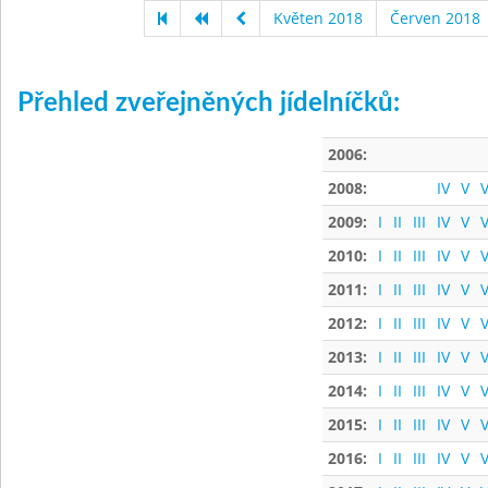
Květen 2018
Červen 2018
Přehled zveřejněných jídelníčků:
2006:
2008:
IV
V
V
2009:
I
II
III
IV
V
V
2010:
I
II
III
IV
V
V
2011:
I
II
III
IV
V
V
2012:
I
II
III
IV
V
V
2013:
I
II
III
IV
V
V
2014:
I
II
III
IV
V
V
2015:
I
II
III
IV
V
V
2016:
I
II
III
IV
V
V