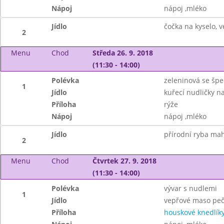
Nápoj
nápoj ,mléko
Jídlo
čočka na kyselo, v
2
Menu
Chod
Středa 26. 9. 2018
(11:30 - 14:00)
Polévka
zeleninová se špe
1
Jídlo
kuřecí nudličky n
Příloha
rýže
Nápoj
nápoj ,mléko
Jídlo
přírodní ryba mah
2
Menu
Chod
Čtvrtek 27. 9. 2018
(11:30 - 14:00)
Polévka
vývar s nudlemi
1
Jídlo
vepřové maso peče
Příloha
houskové knedlík