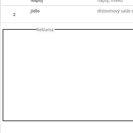
Nápoj
nápoj, mléko
Jídlo
těstovinový salát 
2
Reklama: