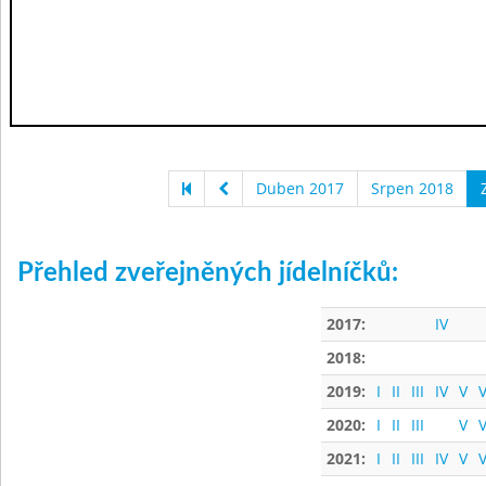
Duben 2017
Srpen 2018
Přehled zveřejněných jídelníčků:
2017:
IV
2018:
2019:
I
II
III
IV
V
V
2020:
I
II
III
V
V
2021:
I
II
III
IV
V
V