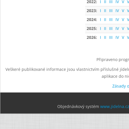
2022:
I
II
III
IV
V
V
2023:
I
II
III
IV
V
V
2024:
I
II
III
IV
V
V
2025:
I
II
III
IV
V
V
2026:
I
II
III
IV
V
V
Připraveno progr
Veškeré publikované informace jsou vlastnictvím příslušné jídel
aplikace do n
Zásady 
Objednávkový systém
www.jidelna.c