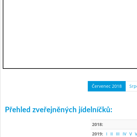
Červenec 2018
Srp
Přehled zveřejněných jídelníčků:
2018:
2019:
I
II
III
IV
V
V