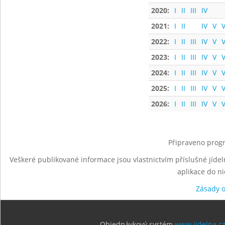
2020:
I
II
III
IV
2021:
I
II
IV
V
V
2022:
I
II
III
IV
V
V
2023:
I
II
III
IV
V
V
2024:
I
II
III
IV
V
V
2025:
I
II
III
IV
V
V
2026:
I
II
III
IV
V
V
Připraveno progr
Veškeré publikované informace jsou vlastnictvím příslušné jídel
aplikace do n
Zásady 
Objednávkový systém
www.jidelna.c