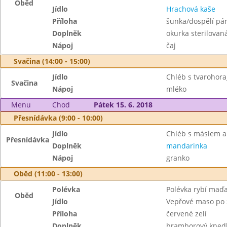
Oběd
Jídlo
Hrachová kaše
Příloha
šunka/dospělí pár
Doplněk
okurka sterilovan
Nápoj
čaj
Svačina (14:00 - 15:00)
Jídlo
Chléb s tvarohor
Svačina
Nápoj
mléko
Menu
Chod
Pátek 15. 6. 2018
Přesnídávka (9:00 - 10:00)
Jídlo
Chléb s máslem 
Přesnídávka
Doplněk
mandarinka
Nápoj
granko
Oběd (11:00 - 13:00)
Polévka
Polévka rybí maď
Oběd
Jídlo
Vepřové maso po 
Příloha
červené zelí
Doplněk
bramborový knedl