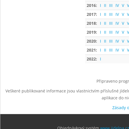
2016:
I
II
III
IV
V
V
2017:
I
II
III
IV
V
V
2018:
I
II
III
IV
V
V
2019:
I
II
III
IV
V
V
2020:
I
II
III
IV
V
V
2021:
I
II
III
IV
V
V
2022:
I
Připraveno progr
Veškeré publikované informace jsou vlastnictvím příslušné jídel
aplikace do n
Zásady 
Objednávkový systém
www.jidelna.c