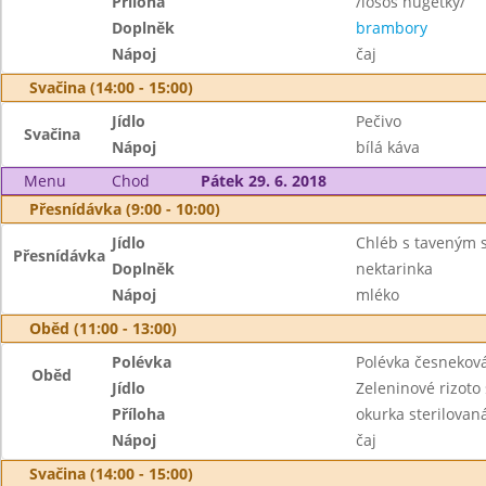
Příloha
/losos nugetky/
Doplněk
brambory
Nápoj
čaj
Svačina (14:00 - 15:00)
Jídlo
Pečivo
Svačina
Nápoj
bílá káva
Menu
Chod
Pátek 29. 6. 2018
Přesnídávka (9:00 - 10:00)
Jídlo
Chléb s taveným 
Přesnídávka
Doplněk
nektarinka
Nápoj
mléko
Oběd (11:00 - 13:00)
Polévka
Polévka česnekov
Oběd
Jídlo
Zeleninové rizot
Příloha
okurka sterilovan
Nápoj
čaj
Svačina (14:00 - 15:00)