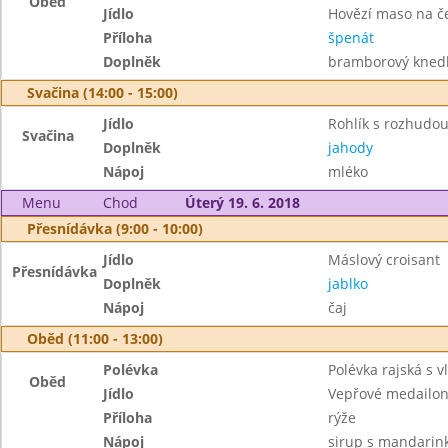
Oběd
Jídlo
Hovězí maso na č
Příloha
špenát
Doplněk
bramborový knedl
Svačina (14:00 - 15:00)
Jídlo
Rohlík s rozhudo
Svačina
Doplněk
jahody
Nápoj
mléko
Menu
Chod
Úterý 19. 6. 2018
Přesnídávka (9:00 - 10:00)
Jídlo
Máslový croisant
Přesnídávka
Doplněk
jablko
Nápoj
čaj
Oběd (11:00 - 13:00)
Polévka
Polévka rajská s v
Oběd
Jídlo
Vepřové medailon
Příloha
rýže
Nápoj
sirup s mandarin