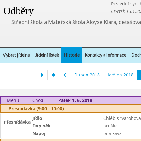
Poslední sync
Odběry
Čtvrtek 13.1.2
Střední škola a Mateřská škola Aloyse Klara, detašov
Vybrat jídelnu
Jídelní lístek
Historie
Kontakty a informace
Doch
Duben 2018
Květen 2018
Menu
Chod
Pátek 1. 6. 2018
Přesnídávka (9:00 - 10:00)
Jídlo
Chléb s tvarohov
Přesnídávka
Doplněk
hruška
Nápoj
bílá káva