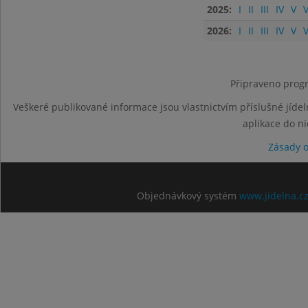
2025:
I
II
III
IV
V
V
2026:
I
II
III
IV
V
V
Připraveno progr
Veškeré publikované informace jsou vlastnictvím příslušné jídel
aplikace do n
Zásady 
Objednávkový systém
www.jidelna.c