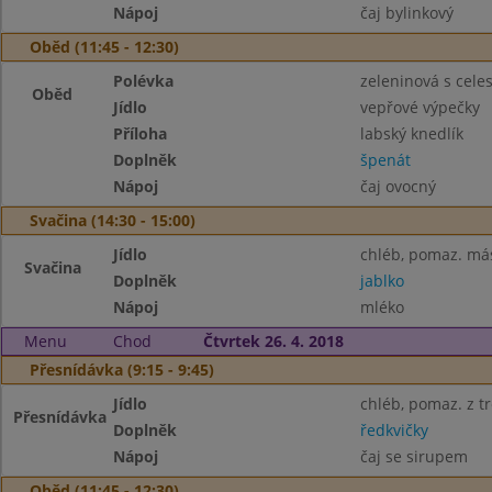
Nápoj
čaj bylinkový
Oběd (11:45 - 12:30)
Polévka
zeleninová s cele
Oběd
Jídlo
vepřové výpečky
Příloha
labský knedlík
Doplněk
špenát
Nápoj
čaj ovocný
Svačina (14:30 - 15:00)
Jídlo
chléb, pomaz. má
Svačina
Doplněk
jablko
Nápoj
mléko
Menu
Chod
Čtvrtek 26. 4. 2018
Přesnídávka (9:15 - 9:45)
Jídlo
chléb, pomaz. z tr
Přesnídávka
Doplněk
ředkvičky
Nápoj
čaj se sirupem
Oběd (11:45 - 12:30)