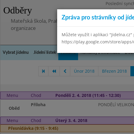
Poslední sync
Odběry
Středa 8.7.202
Zpráva pro strávníky od jíd
Mateřská škola, Praha 5 - Barrandov, Lohniského 851
organizace
Můžete využít i aplikaci "Jidelna.cz"
https://play.google.com/store/apps/
Vybrat jídelnu
Jídelní lístek
Historie
Kontakty a informace
Doch
Únor 2018
Březen 2018
Menu
Chod
Pondělí 2. 4. 2018 (11:45 - 12:30)
Příloha
PONDĚLÍ VELIKO
Oběd
Menu
Chod
Úterý 3. 4. 2018
Přesnídávka (9:15 - 9:45)