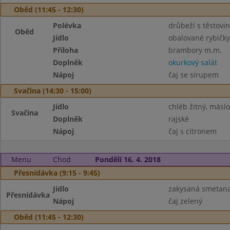
Oběd (11:45 - 12:30)
Polévka
drůbeží s těstovi
Oběd
Jídlo
obalované rybičky
Příloha
brambory m.m.
Doplněk
okurkový salát
Nápoj
čaj se sirupem
Svačina (14:30 - 15:00)
Jídlo
chléb žitný, máslo
Svačina
Doplněk
rajské
Nápoj
čaj s citronem
Menu
Chod
Pondělí 16. 4. 2018
Přesnídávka (9:15 - 9:45)
Jídlo
zakysaná smetana 
Přesnídávka
Nápoj
čaj zelený
Oběd (11:45 - 12:30)