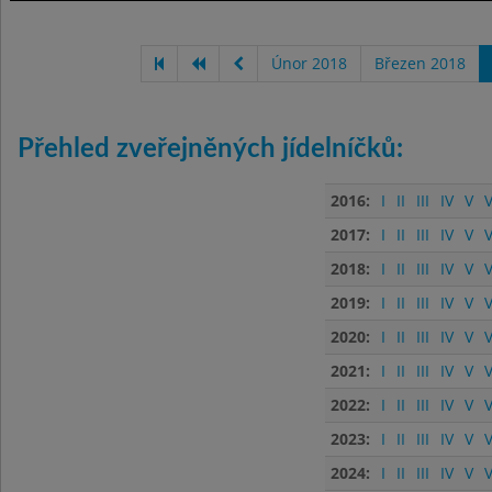
Únor 2018
Březen 2018
Přehled zveřejněných jídelníčků:
2016:
I
II
III
IV
V
V
2017:
I
II
III
IV
V
V
2018:
I
II
III
IV
V
V
2019:
I
II
III
IV
V
V
2020:
I
II
III
IV
V
V
2021:
I
II
III
IV
V
V
2022:
I
II
III
IV
V
V
2023:
I
II
III
IV
V
V
2024:
I
II
III
IV
V
V