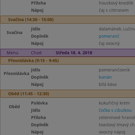
Příloha
houskový knedlík
Nápoj
čaj s cittronem
Svačina (14:30 - 15:00)
Jídlo
dalamánek, Lučin
Svačina
Doplněk
pomeranč
Nápoj
čaj ovocný
Menu
Chod
Středa 18. 4. 2018
Přesnídávka (9:15 - 9:45)
Jídlo
pomerančovník
Přesnídávka
Doplněk
banán
Nápoj
bílá káva
Oběd (11:45 - 12:30)
Polévka
kukuřičný krém
Oběd
Jídlo
čočka s cibulkou
Příloha
zeleninové hranol
Doplněk
toastový tmavý ch
Nápoj
ovocný nápoj