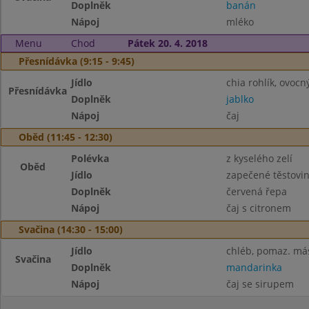
Doplněk
banán
Nápoj
mléko
Menu
Chod
Pátek 20. 4. 2018
Přesnídávka (9:15 - 9:45)
Jídlo
chia rohlík, ovocn
Přesnídávka
Doplněk
jablko
Nápoj
čaj
Oběd (11:45 - 12:30)
Polévka
z kyselého zelí
Oběd
Jídlo
zapečené těstovi
Doplněk
červená řepa
Nápoj
čaj s citronem
Svačina (14:30 - 15:00)
Jídlo
chléb, pomaz. más
Svačina
Doplněk
mandarinka
Nápoj
čaj se sirupem