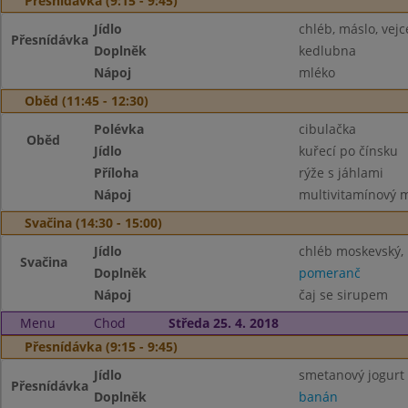
Přesnídávka (9:15 - 9:45)
Jídlo
chléb, máslo, vejc
Přesnídávka
Doplněk
kedlubna
Nápoj
mléko
Oběd (11:45 - 12:30)
Polévka
cibulačka
Oběd
Jídlo
kuřecí po čínsku
Příloha
rýže s jáhlami
Nápoj
multivitamínový 
Svačina (14:30 - 15:00)
Jídlo
chléb moskevský, 
Svačina
Doplněk
pomeranč
Nápoj
čaj se sirupem
Menu
Chod
Středa 25. 4. 2018
Přesnídávka (9:15 - 9:45)
Jídlo
smetanový jogurt 
Přesnídávka
Doplněk
banán