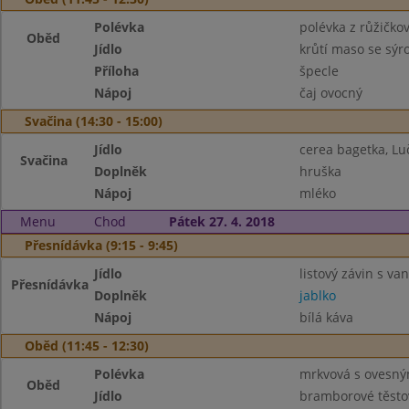
Polévka
polévka z růžičko
Oběd
Jídlo
krůtí maso se sý
Příloha
špecle
Nápoj
čaj ovocný
Svačina (14:30 - 15:00)
Jídlo
cerea bagetka, Lu
Svačina
Doplněk
hruška
Nápoj
mléko
Menu
Chod
Pátek 27. 4. 2018
Přesnídávka (9:15 - 9:45)
Jídlo
listový závin s v
Přesnídávka
Doplněk
jablko
Nápoj
bílá káva
Oběd (11:45 - 12:30)
Polévka
mrkvová s ovesn
Oběd
Jídlo
bramborové těsto