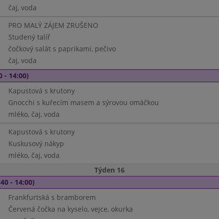
čaj, voda
PRO MALÝ ZÁJEM ZRUŠENO
Studený talíř
čočkový salát s paprikami, pečivo
čaj, voda
0 - 14:00)
Kapustová s krutony
Gnocchi s kuřecím masem a sýrovou omáčkou
mléko, čaj, voda
Kapustová s krutony
Kuskusový nákyp
mléko, čaj, voda
Týden 16
40 - 14:00)
Frankfurtská s bramborem
Červená čočka na kyselo, vejce, okurka