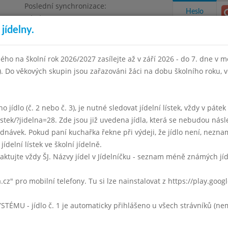
Poslední synchronizace:
Heslo
Pátek 3.7.2026 12:21
jídelny.
Omezení objednávek
ha 4, Květnového vítězství 57
ého na školní rok 2026/2027 zasílejte až v září 2026 - do 7. dne v mě
I). Do věkových skupin jsou zařazováni žáci na dobu školního roku,
takty a informace
Docházka
Aktivity
 jídlo (č. 2 nebo č. 3), je nutné sledovat jídelní lístek, vždy v páte
listek/?jidelna=28. Zde jsou již uvedena jídla, která se nebudou násl
r 2018
Březen 2018
Duben 2018
Květen 2018
Červen 
ávek. Pokud paní kuchařka řekne při výdeji, že jídlo není, neznam
jídelní lístek ve školní jídelně.
Týden 14
aktujte vždy ŠJ. Názvy jídel v Jídelníčku - seznam méně známých jí
0 - 14:00)
Velikonoční pondělí
a.cz" pro mobilní telefony. Tu si lze nainstalovat z https://play.goo
- 14:00)
U - jídlo č. 1 je automaticky přihlášeno u všech strávníků (nemu
Mrkvová