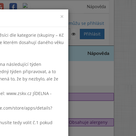
Nápověda
Close
×
Nemůžu se přihlásit
síci dle kategorie (skupiny – Kč
 ve kterém dosahují daného věku
Nápověda
k na následující týden
edný týden připravovat, a to
2018
ená to, že by nezbylo, ale že
del: www.zskv.cz JÍDELNA -
gle.com/store/apps/details?
Obsahuje alergeny
síte tedy volit č.1 pokud
1
,
7