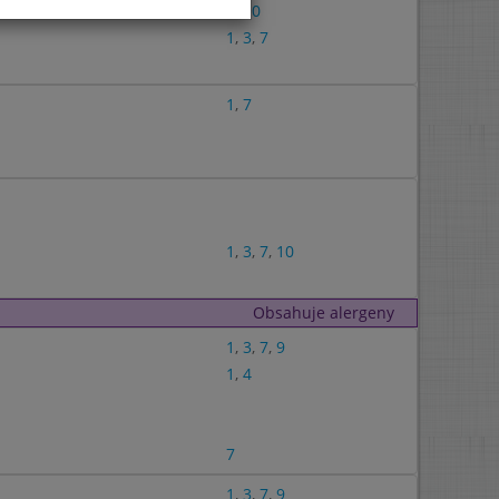
1
,
10
1
,
3
,
7
1
,
7
1
,
3
,
7
,
10
Obsahuje alergeny
1
,
3
,
7
,
9
1
,
4
7
1
,
3
,
7
,
9