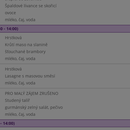
Špaldové lívance se skořicí
ovoce
mléko, čaj, voda
0 - 14:00)
Hrstková
Krůtí maso na slanině
šťouchané brambory
mléko, čaj, voda
Hrstková
Lasagne s masovou směsí
mléko, čaj, voda
PRO MALÝ ZÁJEM ZRUŠENO
Studený talíř
gurmánský zelný salát, pečivo
mléko, čaj, voda
- 14:00)