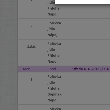
Jídlo
Příloha
Nápoj
Polévka
2
Jídlo
Nápoj
Polévka
Salát
Jídlo
Příloha
Nápoj
Menu
Chod
Středa 4. 4. 2018 (11:40
Polévka
1
Jídlo
Příloha
Doplněk
Nápoj
Polévka