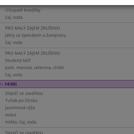
Vepřová pečeně, červené zelí
chlupaté knedlíky
čaj, voda
PRO MALÝ ZÁJEM ZRUŠENO
Jáhly se špenátem a žampiony
čaj, voda
PRO MALÝ ZÁJEM ZRUŠENO
Studený talíř
pom. masová, zelenina, chléb
čaj, voda
 - 14:00)
Slepičí se zavářkou
Tuňák po čínsku
jasmínová rýže
ovoce
mléko, čaj, voda
Slepičí se zavářkou