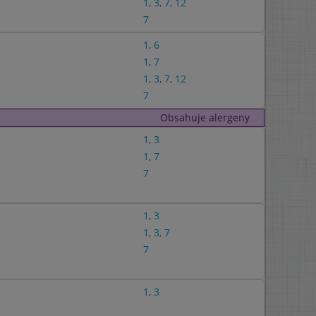
1
,
3
,
7
,
12
7
1
,
6
1
,
7
1
,
3
,
7
,
12
7
Obsahuje alergeny
1
,
3
1
,
7
7
1
,
3
1
,
3
,
7
7
1
,
3