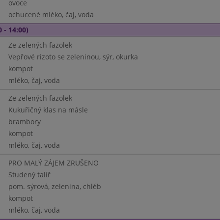
ovoce
ochucené mléko, čaj, voda
 - 14:00)
Ze zelených fazolek
Vepřové rizoto se zeleninou, sýr, okurka
kompot
mléko, čaj, voda
Ze zelených fazolek
Kukuřičný klas na másle
brambory
kompot
mléko, čaj, voda
PRO MALÝ ZÁJEM ZRUŠENO
Studený talíř
pom. sýrová, zelenina, chléb
kompot
mléko, čaj, voda