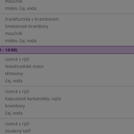
moučník
mléko, čaj, voda
Frankfurtská s bramborem
Smetanové brambory
moučník
mléko, čaj, voda
 - 14:00)
Uzená s rýží
Novohradské maso
těstoviny
čaj, voda
Uzená s rýží
Kapustové karbanátky, rajče
brambory
čaj, voda
Uzená s rýží
Studený talíř