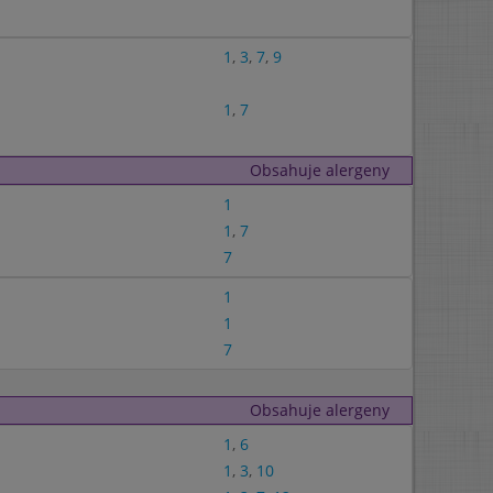
1
,
3
,
7
,
9
1
,
7
Obsahuje alergeny
1
1
,
7
7
1
1
7
Obsahuje alergeny
1
,
6
1
,
3
,
10