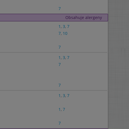
7
Obsahuje alergeny
1
,
3
,
7
7
,
10
7
1
,
3
,
7
7
7
1
,
3
,
7
1
,
7
7