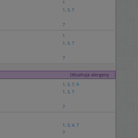
1
1
,
3
,
7
7
1
1
,
3
,
7
7
Obsahuje alergeny
1
,
3
,
7
,
9
1
,
3
,
7
7
1
,
3
,
4
,
7
7