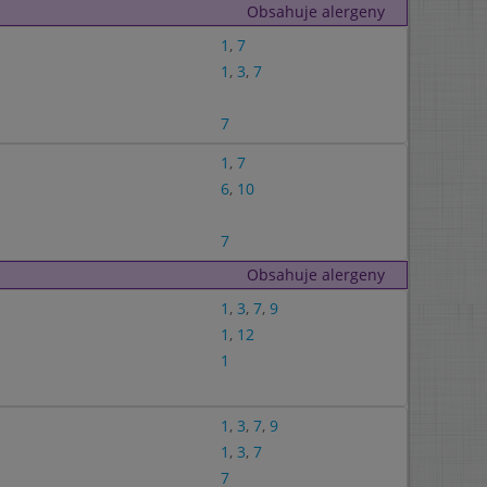
Obsahuje alergeny
1
,
7
1
,
3
,
7
7
1
,
7
6
,
10
7
Obsahuje alergeny
1
,
3
,
7
,
9
1
,
12
1
1
,
3
,
7
,
9
1
,
3
,
7
7