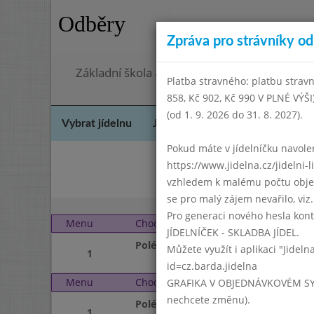
Odběry
Zpráva pro strávníky od 
Základní škola a mateřská škola Chodov, Pra
Platba stravného: platbu stravn
858, Kč 902, Kč 990 V PLNÉ VÝŠ
(od 1. 9. 2026 do 31. 8. 2027).
Vybrat jídelnu
Jídelní lístek
Historie
Kon
Pokud máte v jídelníčku navoleno
https://www.jidelna.cz/jidelni-
Úno
vzhledem k malému počtu objedn
se pro malý zájem nevařilo, viz. 
Pro generaci nového hesla kont
Menu
Chod
Pondělí 2. 4. 2018 (11:4
JÍDELNÍČEK - SKLADBA JÍDEL.
Polévka
Můžete využít i aplikaci "Jideln
1
id=cz.barda.jidelna
Menu
Chod
Úterý 3. 4. 2018 (11:40 
GRAFIKA V OBJEDNÁVKOVÉM SYSTÉM
nechcete změnu).
Polévka
1