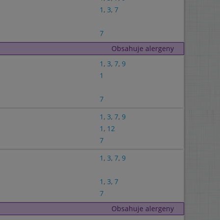
1
,
3
,
7
7
Obsahuje alergeny
1
,
3
,
7
,
9
1
7
1
,
3
,
7
,
9
1
,
12
7
1
,
3
,
7
,
9
1
,
3
,
7
7
Obsahuje alergeny