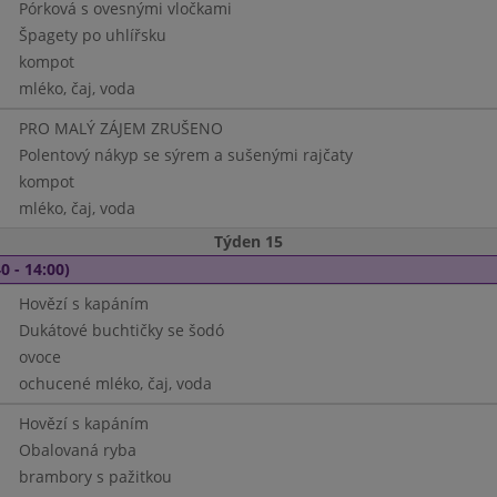
Pórková s ovesnými vločkami
Špagety po uhlířsku
kompot
mléko, čaj, voda
PRO MALÝ ZÁJEM ZRUŠENO
Polentový nákyp se sýrem a sušenými rajčaty
kompot
mléko, čaj, voda
Týden 15
0 - 14:00)
Hovězí s kapáním
Dukátové buchtičky se šodó
ovoce
ochucené mléko, čaj, voda
Hovězí s kapáním
Obalovaná ryba
brambory s pažitkou