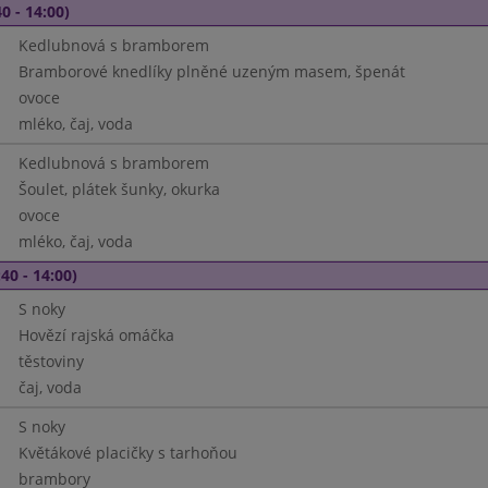
0 - 14:00)
Kedlubnová s bramborem
Bramborové knedlíky plněné uzeným masem, špenát
ovoce
mléko, čaj, voda
Kedlubnová s bramborem
Šoulet, plátek šunky, okurka
ovoce
mléko, čaj, voda
40 - 14:00)
S noky
Hovězí rajská omáčka
těstoviny
čaj, voda
S noky
Květákové placičky s tarhoňou
brambory