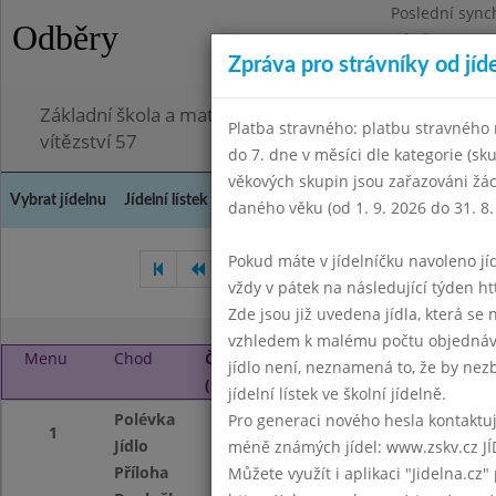
Poslední sync
Odběry
Pátek 3.7.2026
Zpráva pro strávníky od jíd
Omezení obje
Základní škola a mateřská škola Chodov, Praha 4, K
Platba stravného: platbu stravného n
vítězství 57
do 7. dne v měsíci dle kategorie (sk
věkových skupin jsou zařazováni žác
Vybrat jídelnu
Jídelní lístek
Historie
Kontakty a informace
Doch
daného věku (od 1. 9. 2026 do 31. 8.
Pokud máte v jídelníčku navoleno jídlo
Prosinec 2017
Leden 2018
vždy v pátek na následující týden htt
Zde jsou již uvedena jídla, která se
vzhledem k malému počtu objednávek
Menu
Chod
Čtvrtek 1. 2. 2018
jídlo není, neznamená to, že by nezby
(11:40 - 14:00)
jídelní lístek ve školní jídelně.
Polévka
Dýňový krém se z
Pro generaci nového hesla kontaktujt
1
Jídlo
Vepřová pečeně, č
méně známých jídel: www.zskv.cz JÍ
Příloha
bramborové noky
Můžete využít i aplikaci "Jidelna.cz"