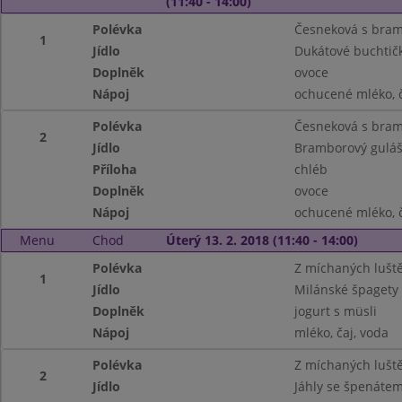
(11:40 - 14:00)
Polévka
Česneková s bra
1
Jídlo
Dukátové buchtič
Doplněk
ovoce
Nápoj
ochucené mléko, č
Polévka
Česneková s bra
2
Jídlo
Bramborový gulá
Příloha
chléb
Doplněk
ovoce
Nápoj
ochucené mléko, č
Menu
Chod
Úterý 13. 2. 2018 (11:40 - 14:00)
Polévka
Z míchaných lušt
1
Jídlo
Milánské špagety
Doplněk
jogurt s müsli
Nápoj
mléko, čaj, voda
Polévka
Z míchaných lušt
2
Jídlo
Jáhly se špenátem