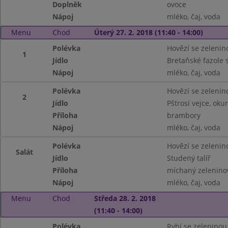
Doplněk
ovoce
Nápoj
mléko, čaj, voda
Menu
Chod
Úterý 27. 2. 2018 (11:40 - 14:00)
Polévka
Hovězí se zelenin
1
Jídlo
Bretaňské fazole
Nápoj
mléko, čaj, voda
Polévka
Hovězí se zelenin
2
Jídlo
Pštrosí vejce, oku
Příloha
brambory
Nápoj
mléko, čaj, voda
Polévka
Hovězí se zelenin
Salát
Jídlo
Studený talíř
Příloha
míchaný zeleninov
Nápoj
mléko, čaj, voda
Menu
Chod
Středa 28. 2. 2018
(11:40 - 14:00)
Polévka
Rybí se zeleninou