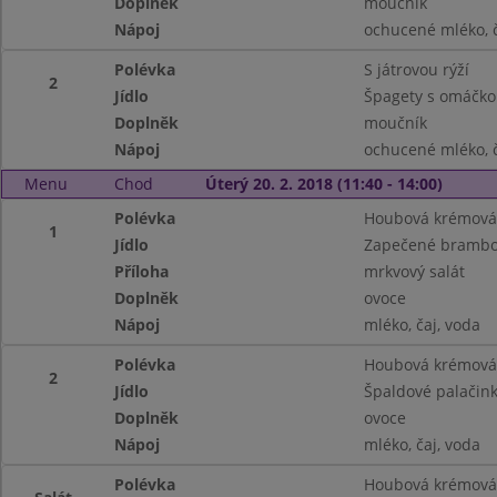
Doplněk
moučník
Nápoj
ochucené mléko, č
Polévka
S játrovou rýží
2
Jídlo
Špagety s omáčkou
Doplněk
moučník
Nápoj
ochucené mléko, č
Menu
Chod
Úterý 20. 2. 2018 (11:40 - 14:00)
Polévka
Houbová krémová 
1
Jídlo
Zapečené brambo
Příloha
mrkvový salát
Doplněk
ovoce
Nápoj
mléko, čaj, voda
Polévka
Houbová krémová 
2
Jídlo
Špaldové palačin
Doplněk
ovoce
Nápoj
mléko, čaj, voda
Polévka
Houbová krémová 