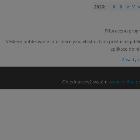
2026:
I
II
III
IV
V
V
Připraveno progr
Veškeré publikované informace jsou vlastnictvím příslušné jídel
aplikace do n
Zásady 
Objednávkový systém
www.jidelna.c