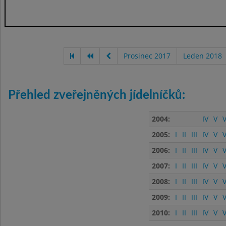
Prosinec 2017
Leden 2018
Přehled zveřejněných jídelníčků:
2004:
IV
V
V
2005:
I
II
III
IV
V
V
2006:
I
II
III
IV
V
V
2007:
I
II
III
IV
V
V
2008:
I
II
III
IV
V
V
2009:
I
II
III
IV
V
V
2010:
I
II
III
IV
V
V