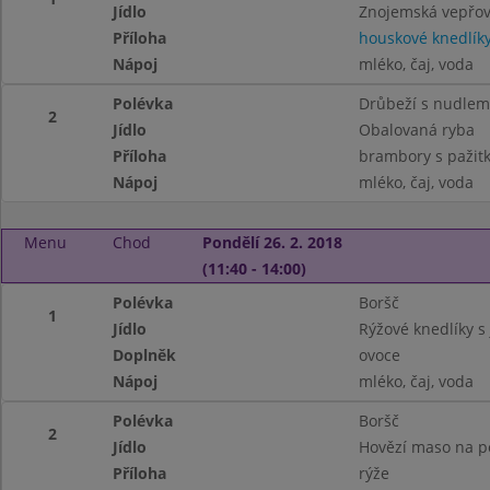
Jídlo
Znojemská vepřo
Příloha
houskové knedlík
Nápoj
mléko, čaj, voda
Polévka
Drůbeží s nudlem
2
Jídlo
Obalovaná ryba
Příloha
brambory s pažit
Nápoj
mléko, čaj, voda
Menu
Chod
Pondělí 26. 2. 2018
(11:40 - 14:00)
Polévka
Boršč
1
Jídlo
Rýžové knedlíky 
Doplněk
ovoce
Nápoj
mléko, čaj, voda
Polévka
Boršč
2
Jídlo
Hovězí maso na p
Příloha
rýže