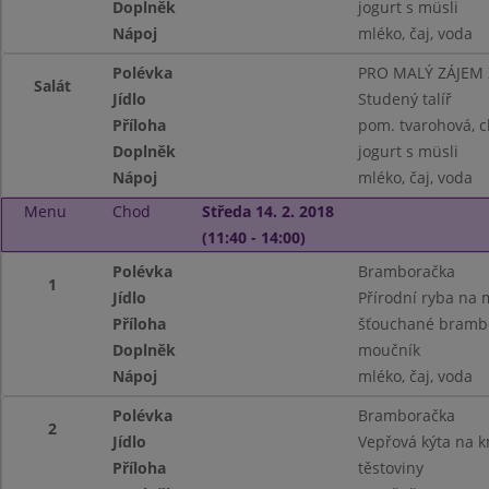
Doplněk
jogurt s müsli
Nápoj
mléko, čaj, voda
Polévka
PRO MALÝ ZÁJEM
Salát
Jídlo
Studený talíř
Příloha
pom. tvarohová, c
Doplněk
jogurt s müsli
Nápoj
mléko, čaj, voda
Menu
Chod
Středa 14. 2. 2018
(11:40 - 14:00)
Polévka
Bramboračka
1
Jídlo
Přírodní ryba na 
Příloha
šťouchané bramb
Doplněk
moučník
Nápoj
mléko, čaj, voda
Polévka
Bramboračka
2
Jídlo
Vepřová kýta na 
Příloha
těstoviny