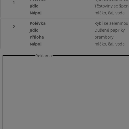
1
Jídlo
Těstoviny se špe
Nápoj
mléko, čaj, voda
Polévka
Rybí se zeleninou
2
Jídlo
Dušené papriky
Příloha
brambory
Nápoj
mléko, čaj, voda
Reklama: