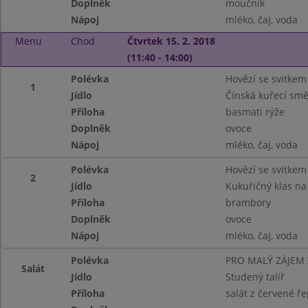
Doplněk
moučník
Nápoj
mléko, čaj, voda
Menu
Chod
Čtvrtek 15. 2. 2018
(11:40 - 14:00)
Polévka
Hovězí se svitkem
1
Jídlo
Čínská kuřecí sm
Příloha
basmati rýže
Doplněk
ovoce
Nápoj
mléko, čaj, voda
Polévka
Hovězí se svitkem
2
Jídlo
Kukuřičný klas na
Příloha
brambory
Doplněk
ovoce
Nápoj
mléko, čaj, voda
Polévka
PRO MALÝ ZÁJEM
Salát
Jídlo
Studený talíř
Příloha
salát z červené ře