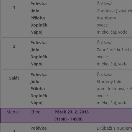
Polévka
Čočková
1
Jídlo
Chodovský závite
Příloha
brambory
Doplněk
ovoce
Nápoj
mléko, čaj, voda
Polévka
Čočková
2
Jídlo
Zapečené kuřecí 
Doplněk
ovoce
Nápoj
mléko, čaj, voda
Polévka
Čočková
Salát
Jídlo
Studený talíř
Příloha
pom. lučinová, ze
Doplněk
ovoce
Nápoj
mléko, čaj, voda
Menu
Chod
Pátek 23. 2. 2018
(11:40 - 14:00)
Polévka
Drůbeží s nudlem
1