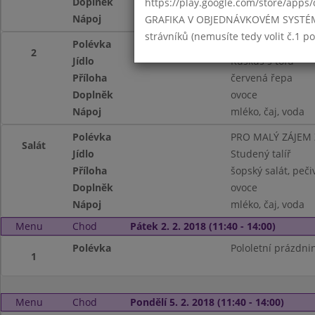
Doplněk
ovoce
https://play.google.com/store/apps/
Nápoj
mléko, čaj, voda
GRAFIKA V OBJEDNÁVKOVÉM SYSTÉMU -
strávníků (nemusíte tedy volit č.1 
Polévka
Dýňový krém se z
2
Jídlo
Kuskus s tofu
Příloha
červená řepa
Doplněk
ovoce
Nápoj
mléko, čaj, voda
Polévka
PRO MALÝ ZÁJEM
Salát
Jídlo
Studený talíř
Příloha
šopský salát, peči
Doplněk
ovoce
Nápoj
mléko, čaj, voda
Menu
Chod
Pátek 2. 2. 2018 (11:40 - 14:00)
Polévka
Pololetní prázdni
1
Menu
Chod
Pondělí 5. 2. 2018 (11:40 - 14:00)