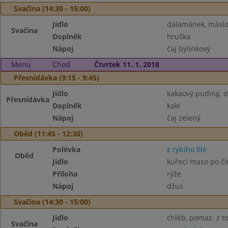
Svačina (14:30 - 15:00)
Jídlo
dalamánek, másl
Svačina
Doplněk
hruška
Nápoj
čaj bylinkový
Menu
Chod
Čtvrtek 11. 1. 2018
Přesnídávka (9:15 - 9:45)
Jídlo
kakaový puding, d
Přesnídávka
Doplněk
kakI
Nápoj
čaj zelený
Oběd (11:45 - 12:30)
Polévka
z rybího filé
Oběd
Jídlo
kuřecí maso po č
Příloha
rýže
Nápoj
džus
Svačina (14:30 - 15:00)
Jídlo
chléb, pomaz. z t
Svačina