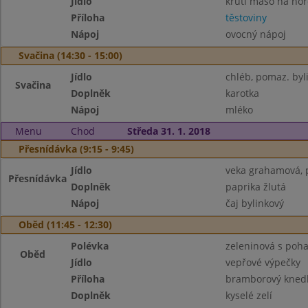
Jídlo
krůtí maso na hoř
Příloha
těstoviny
Nápoj
ovocný nápoj
Svačina (14:30 - 15:00)
Jídlo
chléb, pomaz. byl
Svačina
Doplněk
karotka
Nápoj
mléko
Menu
Chod
Středa 31. 1. 2018
Přesnídávka (9:15 - 9:45)
Jídlo
veka grahamová, p
Přesnídávka
Doplněk
paprika žlutá
Nápoj
čaj bylinkový
Oběd (11:45 - 12:30)
Polévka
zeleninová s poh
Oběd
Jídlo
vepřové výpečky
Příloha
bramborový knedl
Doplněk
kyselé zelí