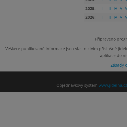
2025:
I
II
III
IV
V
V
2026:
I
II
III
IV
V
V
Připraveno progr
Veškeré publikované informace jsou vlastnictvím příslušné jídel
aplikace do n
Zásady 
Objednávkový systém
www.jidelna.c