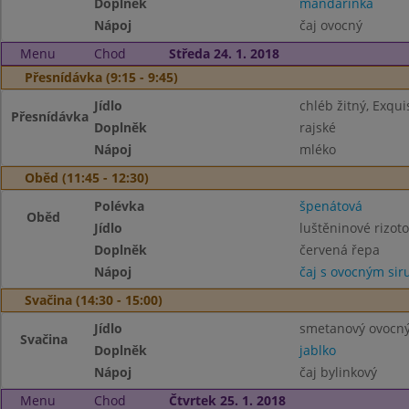
Doplněk
mandarinka
Nápoj
čaj ovocný
Menu
Chod
Středa 24. 1. 2018
Přesnídávka (9:15 - 9:45)
Jídlo
chléb žitný, Exqui
Přesnídávka
Doplněk
rajské
Nápoj
mléko
Oběd (11:45 - 12:30)
Polévka
špenátová
Oběd
Jídlo
luštěninové rizot
Doplněk
červená řepa
Nápoj
čaj s ovocným si
Svačina (14:30 - 15:00)
Jídlo
smetanový ovocný 
Svačina
Doplněk
jablko
Nápoj
čaj bylinkový
Menu
Chod
Čtvrtek 25. 1. 2018