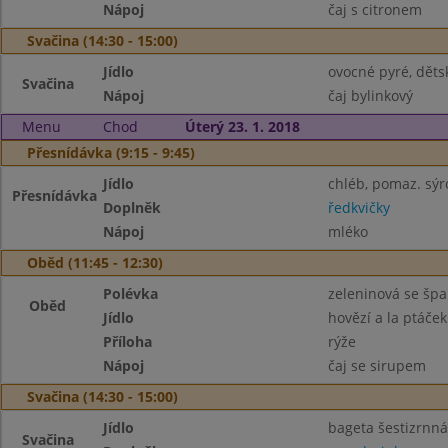
Nápoj
čaj s citronem
Svačina (14:30 - 15:00)
Jídlo
ovocné pyré, děts
Svačina
Nápoj
čaj bylinkový
Menu
Chod
Úterý 23. 1. 2018
Přesnídávka (9:15 - 9:45)
Jídlo
chléb, pomaz. sýr
Přesnídávka
Doplněk
ředkvičky
Nápoj
mléko
Oběd (11:45 - 12:30)
Polévka
zeleninová se šp
Oběd
Jídlo
hovězí a la ptáček
Příloha
rýže
Nápoj
čaj se sirupem
Svačina (14:30 - 15:00)
Jídlo
bageta šestizrnná
Svačina