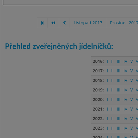
Listopad 2017
Prosinec 201
Přehled zveřejněných jídelníčků:
2016:
I
II
III
IV
V
V
2017:
I
II
III
IV
V
V
2018:
I
II
III
IV
V
V
2019:
I
II
III
IV
V
V
2020:
I
II
III
IV
V
V
2021:
I
II
III
IV
V
V
2022:
I
II
III
IV
V
V
2023:
I
II
III
IV
V
V
2024:
I
II
III
IV
V
V