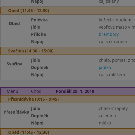
Nápoj
čaj zelený
Oběd (11:45 - 12:30)
Polévka
kuřecí s nudlemi
Oběd
Jídlo
vepřové maso v m
Příloha
brambory
Nápoj
čaj s citronem
Svačina (14:30 - 15:00)
Jídlo
chléb, pomaz. z t
Svačina
Doplněk
jablko
Nápoj
čaj s mlékem
Menu
Chod
Pondělí 29. 1. 2018
Přesnídávka (9:15 - 9:45)
Jídlo
chléb střapatý
Přesnídávka
Doplněk
zelenina
Nápoj
mléko
Oběd (11:45 - 12:30)