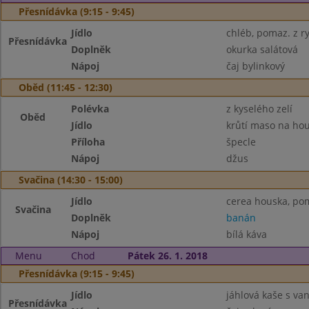
Přesnídávka (9:15 - 9:45)
Jídlo
chléb, pomaz. z ry
Přesnídávka
Doplněk
okurka salátová
Nápoj
čaj bylinkový
Oběd (11:45 - 12:30)
Polévka
z kyselého zelí
Oběd
Jídlo
krůtí maso na ho
Příloha
špecle
Nápoj
džus
Svačina (14:30 - 15:00)
Jídlo
cerea houska, po
Svačina
Doplněk
banán
Nápoj
bílá káva
Menu
Chod
Pátek 26. 1. 2018
Přesnídávka (9:15 - 9:45)
Jídlo
jáhlová kaše s va
Přesnídávka