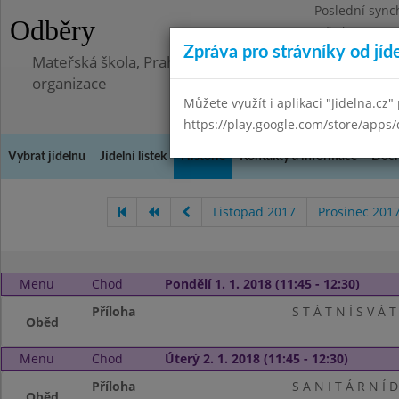
Poslední sync
Odběry
Středa 8.7.202
Zpráva pro strávníky od jíd
Mateřská škola, Praha 5 - Barrandov, Lohniského 851
organizace
Můžete využít i aplikaci "Jidelna.cz"
https://play.google.com/store/apps/
Vybrat jídelnu
Jídelní lístek
Historie
Kontakty a informace
Doch
Listopad 2017
Prosinec 201
Menu
Chod
Pondělí 1. 1. 2018 (11:45 - 12:30)
Příloha
S T Á T N Í S V Á T
Oběd
Menu
Chod
Úterý 2. 1. 2018 (11:45 - 12:30)
Příloha
S A N I T Á R N Í 
Oběd