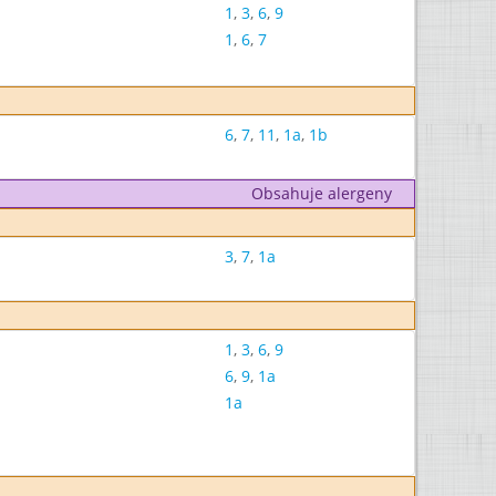
1
,
3
,
6
,
9
1
,
6
,
7
6
,
7
,
11
,
1a
,
1b
Obsahuje alergeny
3
,
7
,
1a
1
,
3
,
6
,
9
6
,
9
,
1a
1a