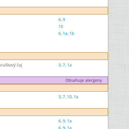
6
,
9
10
6
,
1a
,
1b
hruškový čaj
3
,
7
,
1a
Obsahuje alergeny
3
,
7
,
10
,
1a
6
,
9
,
1a
6
,
9
,
1a