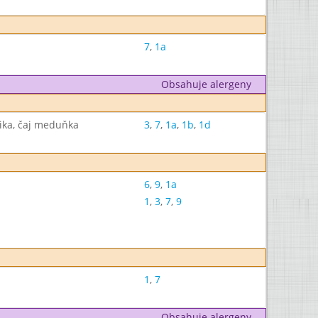
7
,
1a
Obsahuje alergeny
ika, čaj meduňka
3
,
7
,
1a
,
1b
,
1d
6
,
9
,
1a
1
,
3
,
7
,
9
1
,
7
Obsahuje alergeny