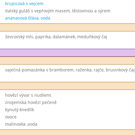
krupicová s vejcem
italský guláš s vepřovým masem, těstovinou a sýrem
ananasová šťáva, voda
ševcovský mls, paprika, dalamánek, meduňkový čaj
vaječná pomazánka s bramborem, raženka, rajče, brusinkový čaj
hovězí vývar s nudlemi
znojemská hovězí pečeně
kynutý knedlík
ovoce
malinovka ,voda