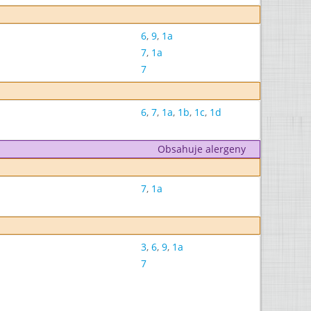
6
,
9
,
1a
7
,
1a
7
6
,
7
,
1a
,
1b
,
1c
,
1d
Obsahuje alergeny
7
,
1a
3
,
6
,
9
,
1a
7