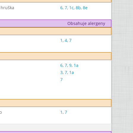
 hruška
6
,
7
,
1c
,
8b
,
8e
Obsahuje alergeny
1
,
4
,
7
6
,
7
,
9
,
1a
3
,
7
,
1a
7
o
1
,
7