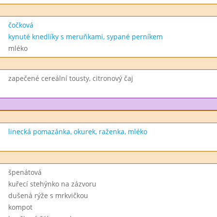
čočková
kynuté knedlíky s meruňkami, sypané perníkem
mléko
zapečené cereální tousty, citronový čaj
linecká pomazánka, okurek, raženka, mléko
špenátová
kuřecí stehýnko na zázvoru
dušená rýže s mrkvičkou
kompot