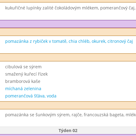
kukuřičné lupínky zalité čokoládovým mlékem, pomerančový čaj,
pomazánka z rybiček v tomatě, chia chléb, okurek, citronový čaj
cibulová se sýrem
smažený kuřecí řízek
bramborová kaše
míchaná zelenina
pomerančová šťáva, voda
pomazánka se šunkovým sýrem, rajče, francouzská bageta, mlék
Týden 02