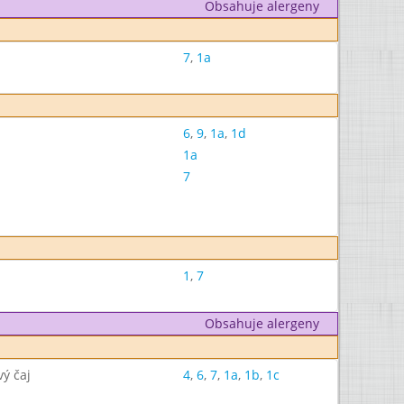
Obsahuje alergeny
7
,
1a
6
,
9
,
1a
,
1d
1a
7
1
,
7
Obsahuje alergeny
ý čaj
4
,
6
,
7
,
1a
,
1b
,
1c