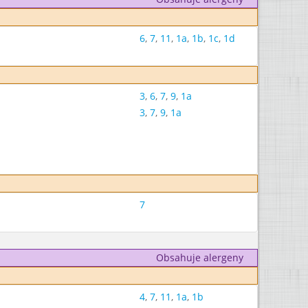
6
,
7
,
11
,
1a
,
1b
,
1c
,
1d
3
,
6
,
7
,
9
,
1a
3
,
7
,
9
,
1a
7
Obsahuje alergeny
4
,
7
,
11
,
1a
,
1b