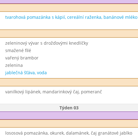
tvarohová pomazánka s kápií, cereální raženka, banánové mléko
zeleninový vývar s drožďovými knedlíčky
smažené filé
vařený brambor
zelenina
jablečná šťáva, voda
vanilkový lipánek, mandarinkový čaj, pomeranč
Týden 03
lososová pomazánka, okurek, dalamánek, čaj granátové jablko