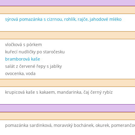
sýrová pomazánka s cizrnou, rohlík, rajče, jahodové mléko
vločková s pórkem
kuřecí nudličky po staročesku
bramborová kaše
salát z červené řepy s jablky
ovocenka, voda
krupicová kaše s kakaem, mandarinka, čaj černý rybíz
pomazánka sardinková, moravský bochánek, okurek, pomerančov