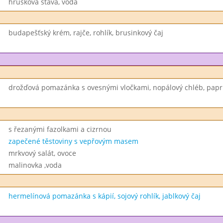
hrušková šťáva, voda
budapešťský krém, rajče, rohlík, brusinkový čaj
drožďová pomazánka s ovesnými vločkami, nopálový chléb, papr
s řezanými fazolkami a cizrnou
zapečené těstoviny s vepřovým masem
mrkvový salát, ovoce
malinovka ,voda
hermelínová pomazánka s kápií, sojový rohlík, jablkový čaj