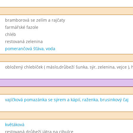
bramborová se zelím a rajčaty
farmářské fazole
chléb
restovaná zelenina
pomerančová šťáva, voda
obložený chlebíček ( máslo,drůbeží šunka, sýr, zelenina, vejce ), 
vajíčková pomazánka se sýrem a kápií, raženka, brusinkový čaj
květáková
restovaná drůbeží játra na cibulce