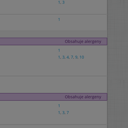
1
,
3
1
Obsahuje alergeny
1
1
,
3
,
4
,
7
,
9
,
10
Obsahuje alergeny
1
1
,
3
,
7