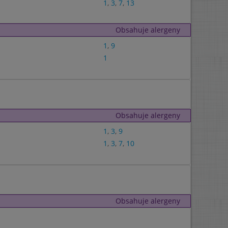
1
,
3
,
7
,
13
Obsahuje alergeny
1
,
9
1
Obsahuje alergeny
1
,
3
,
9
1
,
3
,
7
,
10
Obsahuje alergeny