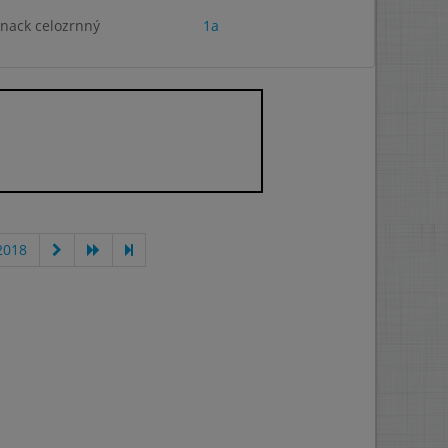
snack celozrnný
1a
2018