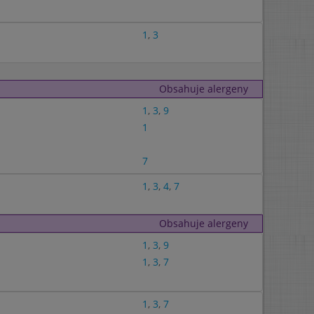
1
,
3
Obsahuje alergeny
1
,
3
,
9
1
7
1
,
3
,
4
,
7
Obsahuje alergeny
1
,
3
,
9
1
,
3
,
7
1
,
3
,
7