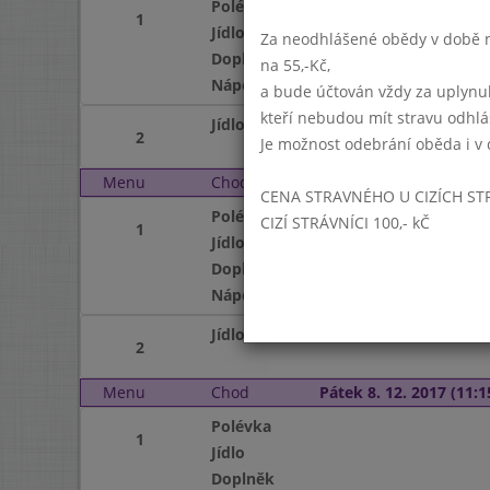
Polévka
1
Jídlo
Za neodhlášené obědy v době ne
Doplněk
na 55,-Kč,
Nápoj
a bude účtován vždy za uplynu
kteří nebudou mít stravu odhl
Jídlo
2
Je možnost odebrání oběda i v 
Menu
Chod
Čtvrtek 7. 12. 2017 (11:
CENA STRAVNÉHO U CIZÍCH ST
Polévka
CIZÍ STRÁVNÍCI 100,- kČ
1
Jídlo
Doplněk
Nápoj
Jídlo
2
Menu
Chod
Pátek 8. 12. 2017 (11:1
Polévka
1
Jídlo
Doplněk