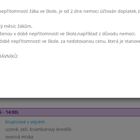
masová
hovězí na houbách, rýže, obloha
přítomnosti žáka ve škole, je od 2.dne nemoci účtován doplatek, (r
pro děti: jogurt
koncentrát, sirup, voda s citronem,ochucené mléko,čaj
lý měsíc žákům,
ášenou v době nepřítomnosti ve škole,například z důvodu nemoci.
zapečené brambory s květákem
době nepřítomnosti ve škole, za nedotovanou cenu, která je stanov
15 - 14:00)
RÁVNÍKŮ:
luštěninová
smažený kuřecí řízek, brambory
kompot
koncentrát, sirup, voda s citronem, mléko,čaj
rizoto zeleninové z bulguru
5 - 14:00)
krupicová s vejcem
uzené, zelí, bramborový knedlík
ovocná miska