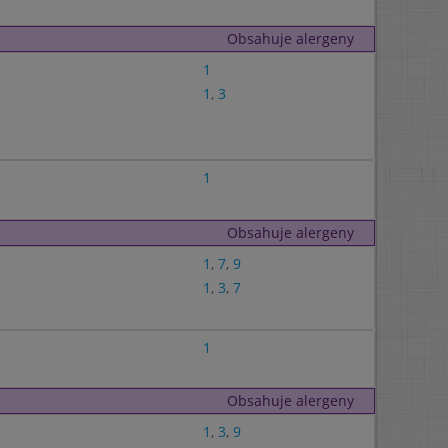
Obsahuje alergeny
1
1
,
3
1
Obsahuje alergeny
1
,
7
,
9
1
,
3
,
7
1
Obsahuje alergeny
1
,
3
,
9