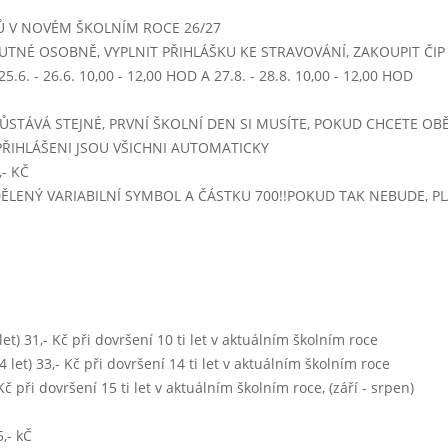
Ů V NOVÉM ŠKOLNÍM ROCE 26/27
Týden 49
UTNÉ OSOBNĚ, VYPLNIT PŘIHLÁŠKU KE STRAVOVÁNÍ, ZAKOUPIT ČIP -
15 - 14:00)
.6. - 26.6. 10,00 - 12,00 HOD A 27.8. - 28.8. 10,00 - 12,00 HOD
vývar slepičí s těstovinami
frankfurtská z vepřového masa, těstoviny
ŮSTÁVÁ STEJNÉ, PRVNÍ ŠKOLNÍ DEN SI MUSÍTE, POKUD CHCETE OBĚ
koncentrát, čaj, čistá voda
PŘIHLÁŠENI JSOU VŠICHNI AUTOMATICKY
- KČ
jitrnicový prejt, zelí, brambory
IDĚLENÝ VARIABILNÍ SYMBOL A ČÁSTKU 700!!POKUD TAK NEBUDE, 
 - 14:00)
brokolicový krém
zapečené filé se sýrovou omáčkou , brambory ( ryba Mahi- Mahi, v
mrkvový salát s jablky
koncentrát, sirup, voda s citronem,ochucené mléko,čaj
0 let) 31,- Kč při dovršení 10 ti let v aktuálním školním roce
 14 let) 33,- Kč při dovršení 14 ti let v aktuálním školním roce
uherský guláš
- Kč při dovršení 15 ti let v aktuálním školním roce, (září - srpen)
5 - 14:00)
,- kČ