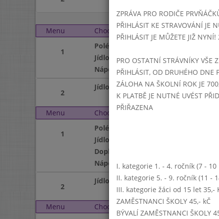
ZPRÁVA PRO RODIČE PRVŇÁČK
PŘIHLÁSIT KE STRAVOVÁNÍ JE N
Menu
Chod
Pondělí 4. 12. 2017 (11:
PŘIHLÁSIT JE MŮŽETE JIŽ NYNÍ! 25
Polévka
1
Jídlo
PRO OSTATNÍ STRÁVNÍKY VŠE Z
Nápoj
PŘIHLÁSIT, OD DRUHÉHO DNE 
ZÁLOHA NA ŠKOLNÍ ROK JE 700,
Jídlo
2
K PLATBĚ JE NUTNÉ UVÉST PŘ
PŘIŘAZENA
Menu
Chod
Úterý 5. 12. 2017 (11:15
Polévka
1
Jídlo
Doplněk
Nápoj
I. kategorie 1. - 4. ročník (7 - 1
II. kategorie 5. - 9. ročník (11 -
Jídlo
2
III. kategorie žáci od 15 let 35,
ZAMĚSTNANCI ŠKOLY 45,- kČ
Menu
Chod
Středa 6. 12. 2017 (11:1
BÝVALÍ ZAMĚSTNANCI ŠKOLY 45