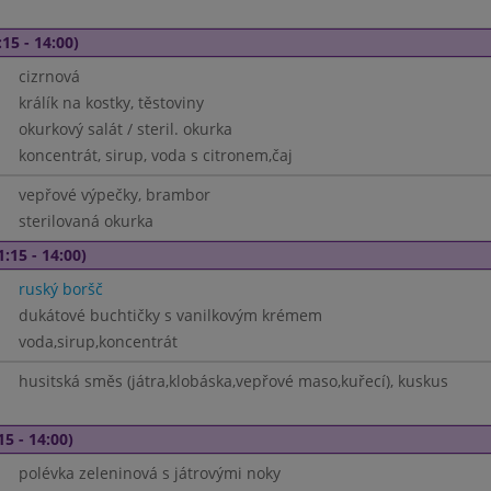
15 - 14:00)
cizrnová
králík na kostky, těstoviny
okurkový salát / steril. okurka
koncentrát, sirup, voda s citronem,čaj
vepřové výpečky, brambor
sterilovaná okurka
1:15 - 14:00)
ruský boršč
dukátové buchtičky s vanilkovým krémem
voda,sirup,koncentrát
husitská směs (játra,klobáska,vepřové maso,kuřecí), kuskus
15 - 14:00)
polévka zeleninová s játrovými noky