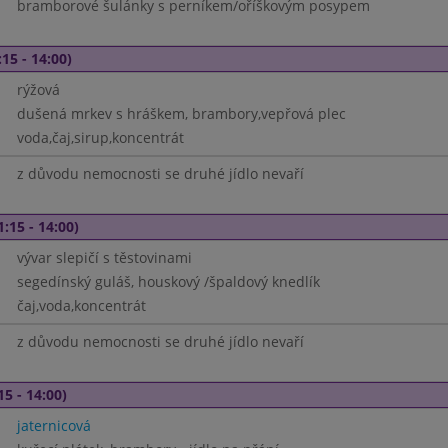
bramborové šulánky s perníkem/oříškovým posypem
15 - 14:00)
rýžová
dušená mrkev s hráškem, brambory,vepřová plec
voda,čaj,sirup,koncentrát
z důvodu nemocnosti se druhé jídlo nevaří
1:15 - 14:00)
vývar slepičí s těstovinami
segedínský guláš, houskový /špaldový knedlík
čaj,voda,koncentrát
z důvodu nemocnosti se druhé jídlo nevaří
15 - 14:00)
jaternicová