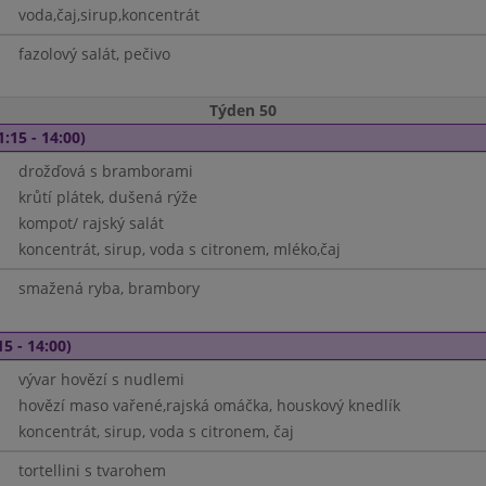
voda,čaj,sirup,koncentrát
fazolový salát, pečivo
Týden 50
1:15 - 14:00)
drožďová s bramborami
krůtí plátek, dušená rýže
kompot/ rajský salát
koncentrát, sirup, voda s citronem, mléko,čaj
smažená ryba, brambory
15 - 14:00)
vývar hovězí s nudlemi
hovězí maso vařené,rajská omáčka, houskový knedlík
koncentrát, sirup, voda s citronem, čaj
tortellini s tvarohem