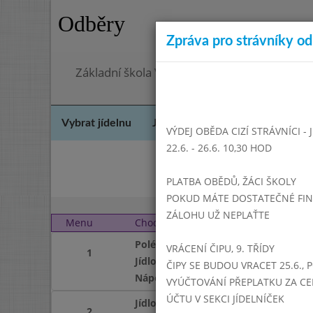
Odběry
Zpráva pro strávníky od 
Základní škola Vrbno pod Pradědem, okres 
Vybrat jídelnu
Jídelní lístek
Historie
Kon
VÝDEJ OBĚDA CIZÍ STRÁVNÍCI -
22.6. - 26.6. 10,30 HOD
Říj
PLATBA OBĚDŮ, ŽÁCI ŠKOLY
POKUD MÁTE DOSTATEČNÉ FINAN
ZÁLOHU UŽ NEPLAŤTE
Menu
Chod
Pátek 1. 12. 2017 (11:1
Polévka
VRÁCENÍ ČIPU, 9. TŘÍDY
1
Jídlo
ČIPY SE BUDOU VRACET 25.6., 
Nápoj
VYÚČTOVÁNÍ PŘEPLATKU ZA CE
ÚČTU V SEKCI JÍDELNÍČEK
Jídlo
2