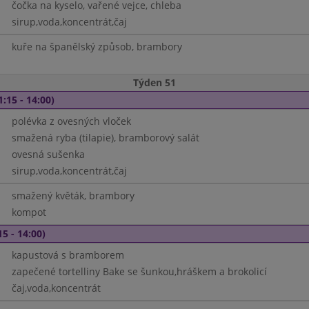
čočka na kyselo, vařené vejce, chleba
sirup,voda,koncentrát,čaj
kuře na španělský způsob, brambory
Týden 51
1:15 - 14:00)
polévka z ovesných vloček
smažená ryba (tilapie), bramborový salát
ovesná sušenka
sirup,voda,koncentrát,čaj
smažený květák, brambory
kompot
15 - 14:00)
kapustová s bramborem
zapečené tortelliny Bake se šunkou,hráškem a brokolicí
čaj,voda,koncentrát