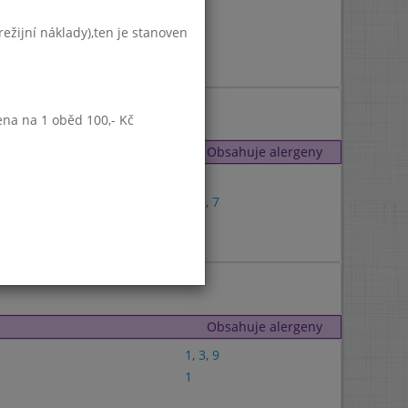
9
1
,
3
ežijní náklady),ten je stanoven
7
3
,
7
ena na 1 oběd 100,- Kč
Obsahuje alergeny
1
1
,
3
,
7
7
1
Obsahuje alergeny
1
,
3
,
9
1