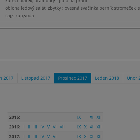
kuřecí plátek, brambory - jídlo na přání
obloha ledový salát, zbytky : ovesná svačinka,perník stromeček, 
čaj,sirup,voda
en 2017
Listopad 2017
Prosinec 2017
Leden 2018
Únor 
2015:
IX
XI
XII
2016:
I
II
III
IV
V
VI
VII
IX
X
XI
XII
2017:
I
II
III
IV
V
VI
IX
X
XI
XII