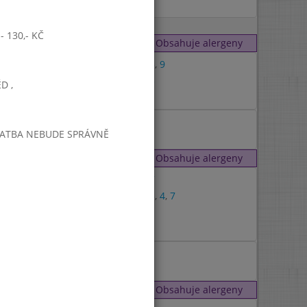
 130,- KČ
Obsahuje alergeny
1
,
3
,
9
1
,
3
D ,
PLATBA NEBUDE SPRÁVNĚ
Obsahuje alergeny
1
,
7
iz.leták)
1
,
3
,
4
,
7
7
1
Obsahuje alergeny