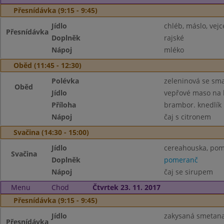
Přesnídávka (9:15 - 9:45)
Jídlo
chléb, máslo, vejc
Přesnídávka
Doplněk
rajské
Nápoj
mléko
Oběd (11:45 - 12:30)
Polévka
zeleninová se s
Oběd
Jídlo
vepřové maso na
Příloha
brambor. knedlík
Nápoj
čaj s citronem
Svačina (14:30 - 15:00)
Jídlo
cereahouska, pom
Svačina
Doplněk
pomeranč
Nápoj
čaj se sirupem
Menu
Chod
Čtvrtek 23. 11. 2017
Přesnídávka (9:15 - 9:45)
Jídlo
zakysaná smetana
Přesnídávka