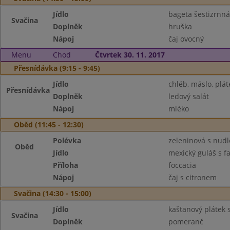
Jídlo
bageta šestizrnná
Svačina
Doplněk
hruška
Nápoj
čaj ovocný
Menu
Chod
Čtvrtek 30. 11. 2017
Přesnídávka (9:15 - 9:45)
Jídlo
chléb, máslo, plát
Přesnídávka
Doplněk
ledový salát
Nápoj
mléko
Oběd (11:45 - 12:30)
Polévka
zeleninová s nud
Oběd
Jídlo
mexický guláš s f
Příloha
foccacia
Nápoj
čaj s citronem
Svačina (14:30 - 15:00)
Jídlo
kaštanový plátek 
Svačina
Doplněk
pomeranč