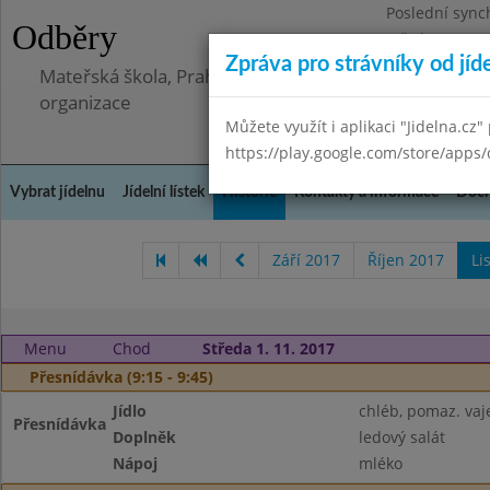
Poslední sync
Odběry
Středa 8.7.202
Zpráva pro strávníky od jíd
Mateřská škola, Praha 5 - Barrandov, Lohniského 851
organizace
Můžete využít i aplikaci "Jidelna.cz"
https://play.google.com/store/apps/
Vybrat jídelnu
Jídelní lístek
Historie
Kontakty a informace
Doch
Září 2017
Říjen 2017
Li
Menu
Chod
Středa 1. 11. 2017
Přesnídávka (9:15 - 9:45)
Jídlo
chléb, pomaz. vaj
Přesnídávka
Doplněk
ledový salát
Nápoj
mléko