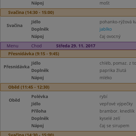
Nápoj
mošt
Svačina (14:30 - 15:00)
Jídlo
pohanko-rýžová k
Svačina
Doplněk
jablko
Nápoj
čaj ovocný
Menu
Chod
Středa 29. 11. 2017
Přesnídávka (9:15 - 9:45)
Jídlo
chléb, pomaz. z t
Přesnídávka
Doplněk
paprika žlutá
Nápoj
mléko
Oběd (11:45 - 12:30)
Polévka
rybí
Oběd
Jídlo
vepřové výpečky
Příloha
brambor. knedlík
Doplněk
kyselé zelí
Nápoj
čaj se sirupem
Svačina (14:30 - 15:00)