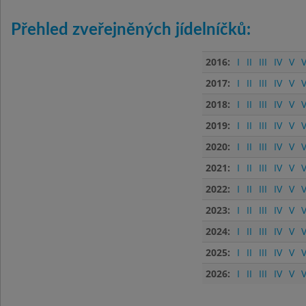
Přehled zveřejněných jídelníčků:
2016:
I
II
III
IV
V
V
2017:
I
II
III
IV
V
V
2018:
I
II
III
IV
V
V
2019:
I
II
III
IV
V
V
2020:
I
II
III
IV
V
V
2021:
I
II
III
IV
V
V
2022:
I
II
III
IV
V
V
2023:
I
II
III
IV
V
V
2024:
I
II
III
IV
V
V
2025:
I
II
III
IV
V
V
2026:
I
II
III
IV
V
V