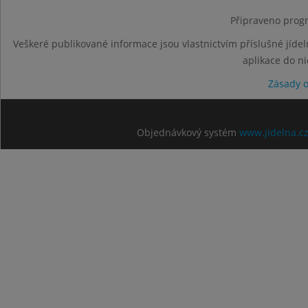
Připraveno progr
Veškeré publikované informace jsou vlastnictvím příslušné jídel
aplikace do n
Zásady 
Objednávkový systém
www.jidelna.c