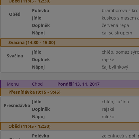
Oběd (11:45 - 12:30)
Polévka
bramborová s kr
Oběd
Jídlo
kuskus s masem a
Doplněk
červená řepa
Nápoj
čaj se sirupem
Svačina (14:30 - 15:00)
Jídlo
chléb, pomaz.sýr
Svačina
Doplněk
rajské
Nápoj
čaj bylinkový
Menu
Chod
Pondělí 13. 11. 2017
Přesnídávka (9:15 - 9:45)
Jídlo
chléb, Lučina
Přesnídávka
Doplněk
rajské
Nápoj
mléko
Oběd (11:45 - 12:30)
Polévka
zeleninová s pol. 