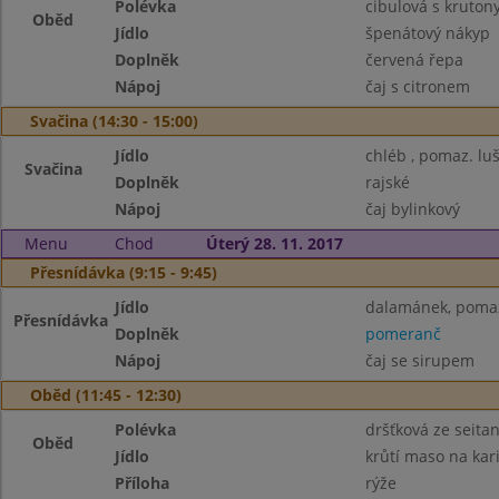
Polévka
cibulová s kruton
Oběd
Jídlo
špenátový nákyp
Doplněk
červená řepa
Nápoj
čaj s citronem
Svačina (14:30 - 15:00)
Jídlo
chléb , pomaz. lu
Svačina
Doplněk
rajské
Nápoj
čaj bylinkový
Menu
Chod
Úterý 28. 11. 2017
Přesnídávka (9:15 - 9:45)
Jídlo
dalamánek, pomaz.
Přesnídávka
Doplněk
pomeranč
Nápoj
čaj se sirupem
Oběd (11:45 - 12:30)
Polévka
dršťková ze seita
Oběd
Jídlo
krůtí maso na kar
Příloha
rýže