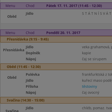
Menu
Chod
Pátek 17. 11. 2017 (11:45 - 12:30)
Jídlo
S T Á T N Í S V Á T
Oběd
Menu
Chod
Pondělí 20. 11. 2017
Přesnídávka (9:15 - 9:45)
Jídlo
veka grahamová, p
Přesnídávka
Doplněk
kapie
Nápoj
čaj se sirupem
Oběd (11:45 - 12:30)
Polévka
frankfurktská z to
Oběd
Jídlo
kuřecí maso podě
Příloha
těstoviny
Nápoj
čaj ovocný
Svačina (14:30 - 15:00)
Jídlo
chléb, pomaz. tv
Svačina