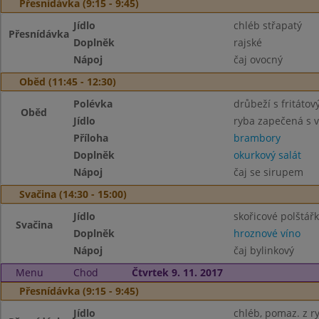
Přesnídávka (9:15 - 9:45)
Jídlo
chléb střapatý
Přesnídávka
Doplněk
rajské
Nápoj
čaj ovocný
Oběd (11:45 - 12:30)
Polévka
drůbeží s fritáto
Oběd
Jídlo
ryba zapečená s 
Příloha
brambory
Doplněk
okurkový salát
Nápoj
čaj se sirupem
Svačina (14:30 - 15:00)
Jídlo
skořicové polštář
Svačina
Doplněk
hroznové víno
Nápoj
čaj bylinkový
Menu
Chod
Čtvrtek 9. 11. 2017
Přesnídávka (9:15 - 9:45)
Jídlo
chléb, pomaz. z r