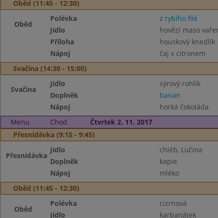
Oběd (11:45 - 12:30)
Polévka
z rybího filé
Oběd
Jídlo
hovězí maso vaře
Příloha
houskový knedlík
Nápoj
čaj s citronem
Svačina (14:30 - 15:00)
Jídlo
sýrový rohlík
Svačina
Doplněk
banán
Nápoj
horká čokoláda
Menu
Chod
Čtvrtek 2. 11. 2017
Přesnídávka (9:15 - 9:45)
Jídlo
chléb, Lučina
Přesnídávka
Doplněk
kapie
Nápoj
mléko
Oběd (11:45 - 12:30)
Polévka
cizrnová
Oběd
Jídlo
karbanátek