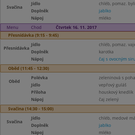
Jídlo
chléb, pomaz. byl
Svačina
Doplněk
jablko
Nápoj
mléko
Menu
Chod
Čtvrtek 16. 11. 2017
Přesnídávka (9:15 - 9:45)
Jídlo
chléb, pomaz. vaj
Přesnídávka
Doplněk
karotka
Nápoj
čaj s ovocným si
Oběd (11:45 - 12:30)
Polévka
zeleninová s poh
Oběd
Jídlo
vepřový guláš
Příloha
houskový knedlík
Nápoj
čaj zelený
Svačina (14:30 - 15:00)
Jídlo
chléb, medové má
Svačina
Doplněk
jablko
Nápoj
mléko