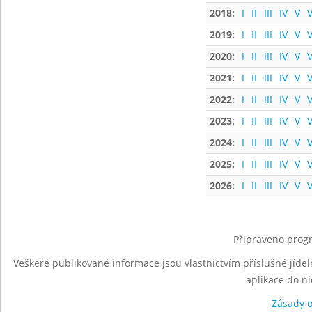
2018:
I
II
III
IV
V
V
2019:
I
II
III
IV
V
V
2020:
I
II
III
IV
V
V
2021:
I
II
III
IV
V
V
2022:
I
II
III
IV
V
V
2023:
I
II
III
IV
V
V
2024:
I
II
III
IV
V
V
2025:
I
II
III
IV
V
V
2026:
I
II
III
IV
V
V
Připraveno progr
Veškeré publikované informace jsou vlastnictvím příslušné jídel
aplikace do n
Zásady 