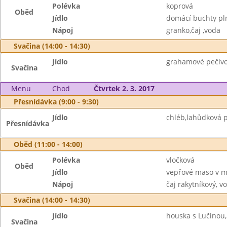
Polévka
koprová
Oběd
Jídlo
domácí buchty pl
Nápoj
granko,čaj ,voda
Svačina (14:00 - 14:30)
Jídlo
grahamové pečiv
Svačina
Menu
Chod
Čtvrtek 2. 3. 2017
Přesnídávka (9:00 - 9:30)
Jídlo
chléb,lahůdková p
Přesnídávka
Oběd (11:00 - 14:00)
Polévka
vločková
Oběd
Jídlo
vepřové maso v m
Nápoj
čaj rakytníkový, v
Svačina (14:00 - 14:30)
Jídlo
houska s Lučinou,
Svačina