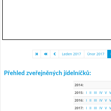
Leden 2017
Únor 2017
Přehled zveřejněných jídelníčků:
2014:
2015:
I
II
III
IV
V
V
2016:
I
II
III
IV
V
V
2017:
I
II
III
IV
V
V