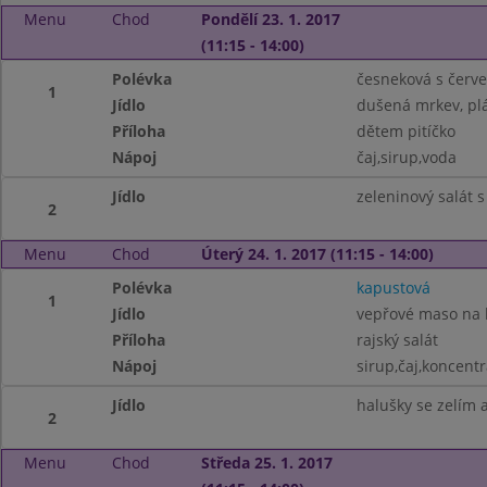
Menu
Chod
Pondělí 23. 1. 2017
(11:15 - 14:00)
Polévka
česneková s červ
1
Jídlo
dušená mrkev, pl
Příloha
dětem pitíčko
Nápoj
čaj,sirup,voda
Jídlo
zeleninový salát
2
Menu
Chod
Úterý 24. 1. 2017 (11:15 - 14:00)
Polévka
kapustová
1
Jídlo
vepřové maso na 
Příloha
rajský salát
Nápoj
sirup,čaj,koncentr
Jídlo
halušky se zelím
2
Menu
Chod
Středa 25. 1. 2017