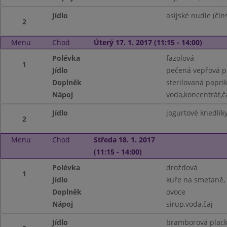
Jídlo
asijské nudle (čí
2
Menu
Chod
Úterý 17. 1. 2017 (11:15 - 14:00)
Polévka
fazolová
1
Jídlo
pečená vepřová p
Doplněk
sterilovaná papri
Nápoj
voda,koncentrát,č
Jídlo
jogurtové knedlík
2
Menu
Chod
Středa 18. 1. 2017
(11:15 - 14:00)
Polévka
drožďová
1
Jídlo
kuře na smetaně,
Doplněk
ovoce
Nápoj
sirup,voda,čaj
Jídlo
bramborová plack