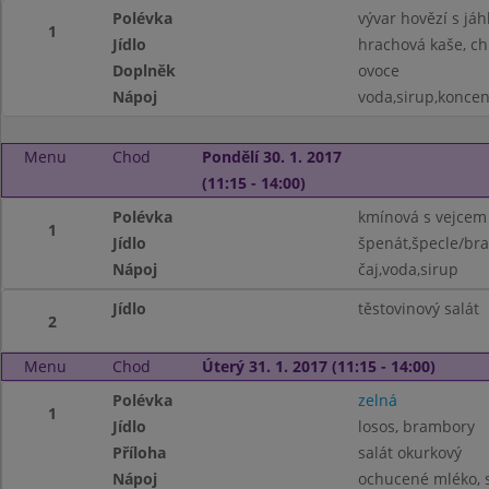
Polévka
vývar hovězí s jáh
1
Jídlo
hrachová kaše, ch
Doplněk
ovoce
Nápoj
voda,sirup,koncen
Menu
Chod
Pondělí 30. 1. 2017
(11:15 - 14:00)
Polévka
kmínová s vejcem
1
Jídlo
špenát,špecle/bra
Nápoj
čaj,voda,sirup
Jídlo
těstovinový salát
2
Menu
Chod
Úterý 31. 1. 2017 (11:15 - 14:00)
Polévka
zelná
1
Jídlo
losos, brambory
Příloha
salát okurkový
Nápoj
ochucené mléko, s