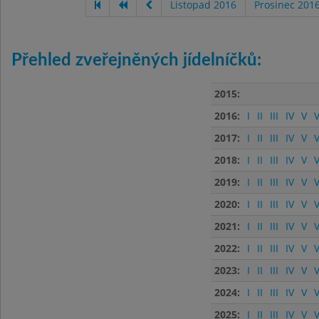
Listopad 2016
Prosinec 201
Přehled zveřejněných jídelníčků:
2015:
2016:
I
II
III
IV
V
V
2017:
I
II
III
IV
V
V
2018:
I
II
III
IV
V
V
2019:
I
II
III
IV
V
V
2020:
I
II
III
IV
V
V
2021:
I
II
III
IV
V
V
2022:
I
II
III
IV
V
V
2023:
I
II
III
IV
V
V
2024:
I
II
III
IV
V
V
2025:
I
II
III
IV
V
V