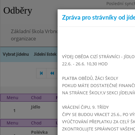
Poslední sync
Odběry
Pátek 26.6.202
Zpráva pro strávníky od jíd
Omezení obje
Základní škola Vrbno pod Pradědem, okres Bruntál, 
organizace
Vybrat jídelnu
Jídelní lístek
Historie
Kontakty a informace
Doch
VÝDEJ OBĚDA CIZÍ STRÁVNÍCI - JÍDL
22.6. - 26.6. 10,30 HOD
Listopad 2016
Prosinec 201
PLATBA OBĚDŮ, ŽÁCI ŠKOLY
POKUD MÁTE DOSTATEČNÉ FINANČNÍ
NA STRÁNCE ŠKOLY,V SEKCI JÍDELNÍ
Menu
Chod
Pondělí 2. 1. 2017 (11:15 - 14:00)
Jídlo
-----
VRÁCENÍ ČIPU, 9. TŘÍDY
1
ČIPY SE BUDOU VRACET 25.6., PO V
VYÚČTOVÁNÍ PŘEPLATKU ZA CELÝ ŠK
Menu
Chod
Úterý 3. 1. 2017 (11:15 - 14:00)
ZKONTROLUJTE SPRÁVNOST VAŠEHO Č
Polévka
krupicová s vejce