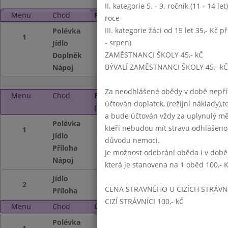
II. kategorie 5. - 9. ročník (11 - 14 l
Menu
Chod
Pátek 6. 1. 2017 (11:15 - 14:00)
roce
III. kategorie žáci od 15 let 35,- Kč p
Polévka
rybí s krutony
1
- srpen)
Jídlo
cikánská hovězí p
ZAMĚSTNANCI ŠKOLY 45,- kČ
Doplněk
okurkový salát
BÝVALÍ ZAMĚSTNANCI ŠKOLY 45,- kČ
Nápoj
ochucené mléko, s
Za neodhlášené obědy v době nepřít
Menu
Chod
Pondělí 9. 1. 2017
účtován doplatek, (režijní náklady),t
(11:15 - 14:00)
a bude účtován vždy za uplynulý mě
Polévka
kulajda
kteří nebudou mít stravu odhlášeno
1
Jídlo
rizoto z drůbeže
důvodu nemoci.
Příloha
obloha (okurek, ra
Je možnost odebrání oběda i v době
Nápoj
mléko,voda,sirup,
která je stanovena na 1 oběd 100,- 
Jídlo
protichřipkový sal
2
CENA STRAVNÉHO U CIZÍCH STRÁVN
Příloha
tmavý rohlík
CIZÍ STRÁVNÍCI 100,- kČ
Menu
Chod
Úterý 10. 1. 2017 (11:15 - 14:00)
Polévka
čočková