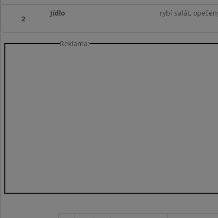
Jídlo
rybí salát, opečen
2
Reklama: