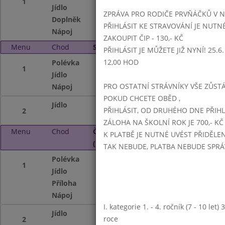
1
Jídlo
hrachová kaše, ch
ZPRÁVA PRO RODIČE PRVŇÁČKŮ V 
Doplněk
ovoce
PŘIHLÁSIT KE STRAVOVÁNÍ JE NUTN
Nápoj
čaj,sirup,koncentr
ZAKOUPIT ČIP - 130,- KČ
Menu
Chod
Středa 4. 1. 2017 (11:15 - 14:00)
PŘIHLÁSIT JE MŮŽETE JIŽ NYNÍ! 25.6. -
12,00 HOD
Polévka
slepičí s játrovým
1
Jídlo
vepřové maso peče
PRO OSTATNÍ STRÁVNÍKY VŠE ZŮSTÁV
Nápoj
voda,sirup,čaj
POKUD CHCETE OBĚD ,
Jídlo
zeleninový salát, 
PŘIHLÁSIT, OD DRUHÉHO DNE PŘIH
2
ZÁLOHA NA ŠKOLNÍ ROK JE 700,- KČ
Menu
Chod
Čtvrtek 5. 1. 2017
K PLATBĚ JE NUTNÉ UVÉST PŘIDĚLE
(11:15 - 14:00)
TAK NEBUDE, PLATBA NEBUDE SPR
Polévka
špenátová s bra
1
Jídlo
čevabčiči,brambor
Příloha
rajský salát
Nápoj
mléko,voda,sirup,
I. kategorie 1. - 4. ročník (7 - 10 let
Jídlo
fazolový guláš se
roce
2