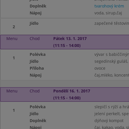
Doplněk
tvarohový krém
Nápoj
voda, sirup,čaj
Jídlo
zapečené těstovi
2
Menu
Chod
Pátek 13. 1. 2017
(11:15 - 14:00)
Polévka
vývar s babiččiný
1
Jídlo
segedínský guláš,
Příloha
ovoce
Nápoj
čaj,mléko, koncen
Menu
Chod
Pondělí 16. 1. 2017
(11:15 - 14:00)
Polévka
slepičí s rýží a h
1
Jídlo
jelení perkelt, sp
Doplněk
dýňový kompot
Nápoj
čaj, kakao, voda, s