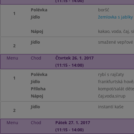
(11:15 - 14:00)
Polévka
boršč
1
Jídlo
žemlovka s jablky
Nápoj
kakao, voda, čaj, s
Jídlo
smažené vepřové 
2
Menu
Chod
Čtvrtek 26. 1. 2017
(11:15 - 14:00)
Polévka
rybí s rajčaty
1
Jídlo
frankfurtská hově
Příloha
kompot/salát dět
Nápoj
čaj,voda,sirup
Jídlo
instantí kaše
2
Menu
Chod
Pátek 27. 1. 2017
(11:15 - 14:00)